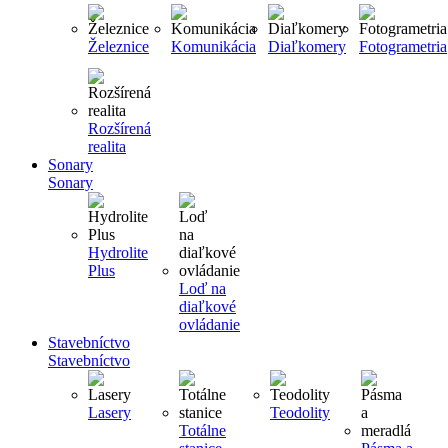
Železnice
Komunikácia
Diaľkomery
Fotogrametria
Rozšírená
realita
Sonary
Sonary
Hydrolite
Plus
Loď na
diaľkové
ovládanie
Stavebníctvo
Stavebníctvo
Lasery
Teodolity
Totálne