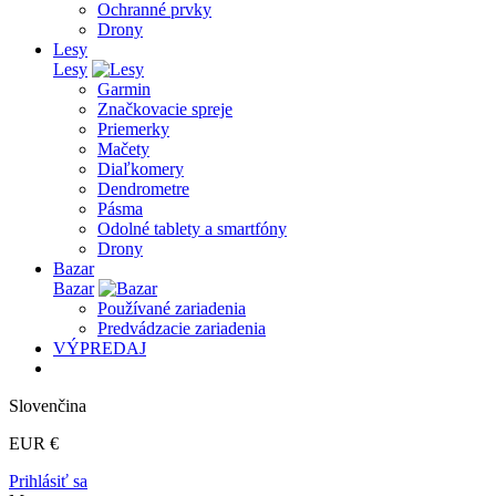
Ochranné prvky
Drony
Lesy
Lesy
Garmin
Značkovacie spreje
Priemerky
Mačety
Diaľkomery
Dendrometre
Pásma
Odolné tablety a smartfóny
Drony
Bazar
Bazar
Používané zariadenia
Predvádzacie zariadenia
VÝPREDAJ
Slovenčina
EUR €
Prihlásiť sa