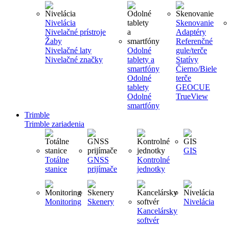
Nivelácia
Skenovanie
Nivelačné prístroje
Adaptéry
Žaby
Referenčné
Nivelačné laty
Odolné
gule/terče
Nivelačné značky
tablety a
Statívy
smartfóny
Čierno/Biele
Odolné
terče
tablety
GEOCUE
Odolné
TrueView
smartfóny
Trimble
Trimble zariadenia
GIS
Totálne
GNSS
Kontrolné
stanice
prijímače
jednotky
Monitoring
Skenery
Nivelácia
Kancelársky
softvér