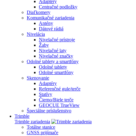
Adaptéry
Centračné podložky
Diaľkomery
Komunikačné zariadenia
Antény
Dátové rádiá
Nivelácia
Nivelačné prístroje
Žaby
Nivelačné laty
Nivelačné značky
Odolné tablety a smartfóny
Odolné tablety
Odolné smartfóny
Skenovanie
Adaptéry
Referenčné gule/terče
Statívy
Čierno/Biele terče
GEOCUE TrueView
Špeciálne príslušenstvo
Trimble
Trimble zariadenia
Totálne stanice
GNSS prijímače