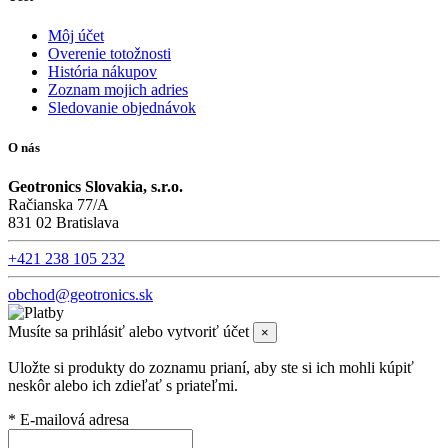
Môj účet
Overenie totožnosti
História nákupov
Zoznam mojich adries
Sledovanie objednávok
O nás
Geotronics Slovakia, s.r.o.
Račianska 77/A
831 02 Bratislava
+421 238 105 232
obchod@geotronics.sk
Musíte sa prihlásiť alebo vytvoriť účet
×
Uložte si produkty do zoznamu prianí, aby ste si ich mohli kúpiť
neskôr alebo ich zdieľať s priateľmi.
* E-mailová adresa