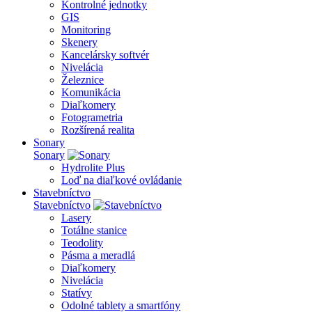
Kontrolné jednotky
GIS
Monitoring
Skenery
Kancelársky softvér
Nivelácia
Železnice
Komunikácia
Diaľkomery
Fotogrametria
Rozšírená realita
Sonary
Sonary
Hydrolite Plus
Loď na diaľkové ovládanie
Stavebníctvo
Stavebníctvo
Lasery
Totálne stanice
Teodolity
Pásma a meradlá
Diaľkomery
Nivelácia
Statívy
Odolné tablety a smartfóny