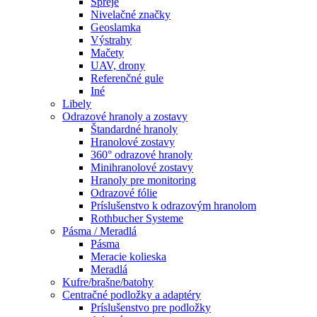
Spreje
Nivelačné značky
Geoslamka
Výstrahy
Mačety
UAV, drony
Referenčné gule
Iné
Libely
Odrazové hranoly a zostavy
Štandardné hranoly
Hranolové zostavy
360° odrazové hranoly
Minihranolové zostavy
Hranoly pre monitoring
Odrazové fólie
Príslušenstvo k odrazovým hranolom
Rothbucher Systeme
Pásma / Meradlá
Pásma
Meracie kolieska
Meradlá
Kufre/brašne/batohy
Centračné podložky a adaptéry
Príslušenstvo pre podložky