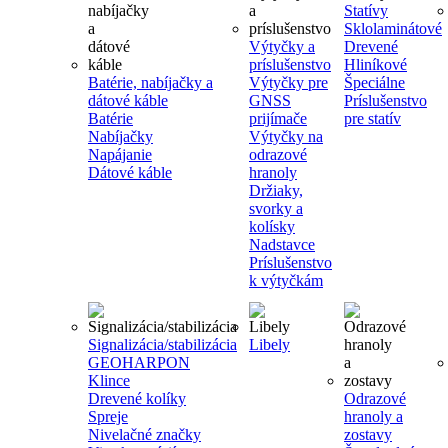
Statívy
Sklolaminátové
Výtyčky a
Drevené
príslušenstvo
Hliníkové
Batérie, nabíjačky a
Výtyčky pre
Špeciálne
dátové káble
GNSS
Príslušenstvo
Batérie
prijímače
pre statív
Nabíjačky
Výtyčky na
Napájanie
odrazové
Dátové káble
hranoly
Držiaky,
svorky a
kolísky
Nadstavce
Príslušenstvo
k výtyčkám
Signalizácia/stabilizácia
Libely
GEOHARPON
Klince
Drevené kolíky
Odrazové
Spreje
hranoly a
Nivelačné značky
zostavy