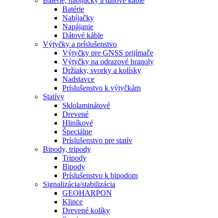
Batérie, nabíjačky a dátové káble
Batérie
Nabíjačky
Napájanie
Dátové káble
Výtyčky a príslušenstvo
Výtyčky pre GNSS prijímače
Výtyčky na odrazové hranoly
Držiaky, svorky a kolísky
Nadstavce
Príslušenstvo k výtyčkám
Statívy
Sklolaminátové
Drevené
Hliníkové
Špeciálne
Príslušenstvo pre statív
Bipody, tripody
Tripody
Bipody
Príslušenstvo k bipodom
Signalizácia/stabilizácia
GEOHARPON
Klince
Drevené kolíky