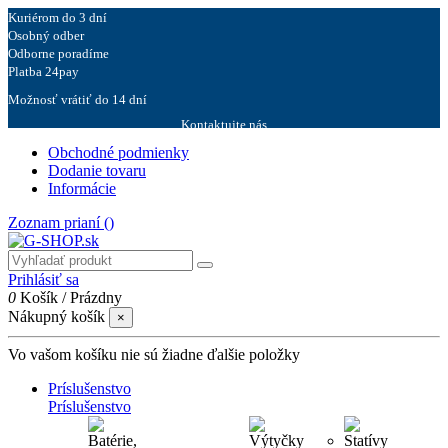
Kuriérom do 3 dní
Osobný odber
Odborne poradíme
Platba 24pay
Možnosť vrátiť do 14 dní
Kontaktujte nás
Obchodné podmienky
Dodanie tovaru
Informácie
Zoznam prianí (
)
Prihlásiť sa
0
Košík
/
Prázdny
Nákupný košík
×
Vo vašom košíku nie sú žiadne ďalšie položky
Príslušenstvo
Príslušenstvo