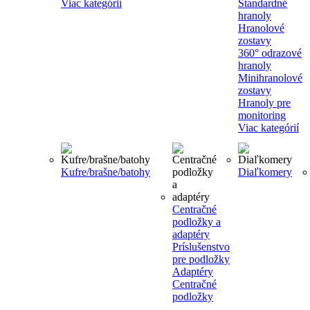
Viac kategórií
Štandardné
hranoly
Hranolové
zostavy
360° odrazové
hranoly
Minihranolové
zostavy
Hranoly pre
monitoring
Viac kategórií
Kufre/brašne/batohy
Diaľkomery
Centračné
podložky a
adaptéry
Príslušenstvo
pre podložky
Adaptéry
Centračné
podložky