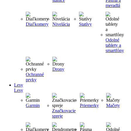
stanice
Pásma a
meradlá
Diaľkomery
Nivelácia
Statívy
Odolné
tablety a
smartfóny
Drony
Ochranné
prvky
Lesy
Lesy
Garmin
Priemerky
Mačety
Značkovacie
spreje