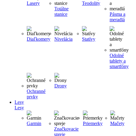
Lasery
Teodolity
Totálne
stanice
Pásma a
meradlá
Diaľkomery
Nivelácia
Statívy
Odolné
tablety a
smartfóny
Drony
Ochranné
prvky
Lesy
Lesy
Garmin
Priemerky
Mačety
Značkovacie
spreje