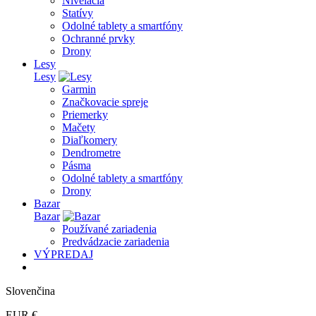
Nivelácia
Statívy
Odolné tablety a smartfóny
Ochranné prvky
Drony
Lesy
Lesy
Garmin
Značkovacie spreje
Priemerky
Mačety
Diaľkomery
Dendrometre
Pásma
Odolné tablety a smartfóny
Drony
Bazar
Bazar
Používané zariadenia
Predvádzacie zariadenia
VÝPREDAJ
Slovenčina
EUR €