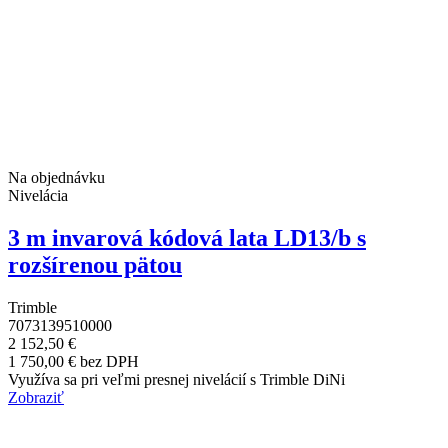
Na objednávku
Nivelácia
3 m invarová kódová lata LD13/b s
rozšírenou pätou
Trimble
7073139510000
2 152,50 €
1 750,00 € bez DPH
Využíva sa pri veľmi presnej nivelácií s Trimble DiNi
Zobraziť