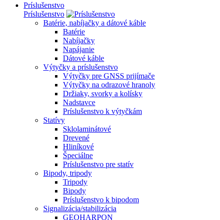
Príslušenstvo
Príslušenstvo
Batérie, nabíjačky a dátové káble
Batérie
Nabíjačky
Napájanie
Dátové káble
Výtyčky a príslušenstvo
Výtyčky pre GNSS prijímače
Výtyčky na odrazové hranoly
Držiaky, svorky a kolísky
Nadstavce
Príslušenstvo k výtyčkám
Statívy
Sklolaminátové
Drevené
Hliníkové
Špeciálne
Príslušenstvo pre statív
Bipody, tripody
Tripody
Bipody
Príslušenstvo k bipodom
Signalizácia/stabilizácia
GEOHARPON