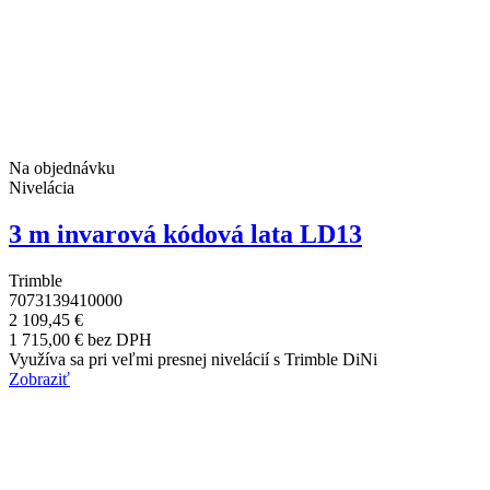
Na objednávku
Nivelácia
3 m invarová kódová lata LD13
Trimble
7073139410000
2 109,45 €
1 715,00 € bez DPH
Využíva sa pri veľmi presnej nivelácií s Trimble DiNi
Zobraziť