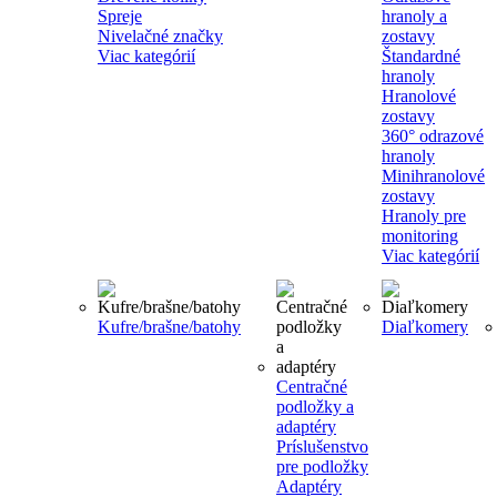
Spreje
hranoly a
Nivelačné značky
zostavy
Viac kategórií
Štandardné
hranoly
Hranolové
zostavy
360° odrazové
hranoly
Minihranolové
zostavy
Hranoly pre
monitoring
Viac kategórií
Kufre/brašne/batohy
Diaľkomery
Centračné
podložky a
adaptéry
Príslušenstvo
pre podložky
Adaptéry