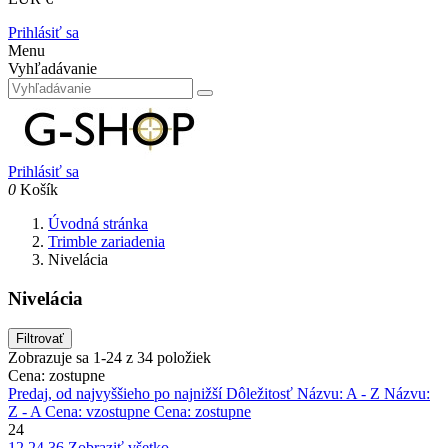
Prihlásiť sa
Menu
Vyhľadávanie
Prihlásiť sa
0
Košík
Úvodná stránka
Trimble zariadenia
Nivelácia
Nivelácia
Filtrovať
Zobrazuje sa 1-24 z 34 položiek
Cena: zostupne
Predaj, od najvyššieho po najnižší
Dôležitosť
Názvu: A - Z
Názvu:
Z - A
Cena: vzostupne
Cena: zostupne
24
12
24
36
Zobraziť všetko