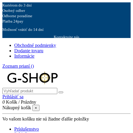
Kuriérom do 3 dní
Osobný odber
Odborne poradíme
Platba 24pay
Možnosť vrátiť do 14 dní
Kontaktujte nás
Obchodné podmienky
Dodanie tovaru
Informácie
Zoznam prianí (
)
Prihlásiť sa
0
Košík
/
Prázdny
Nákupný košík
×
Vo vašom košíku nie sú žiadne ďalšie položky
Príslušenstvo