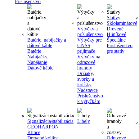
Príslušenstvo
Statívy
Sklolaminátové
Výtyčky a
Drevené
príslušenstvo
Hliníkové
Batérie, nabíjačky a
Výtyčky pre
Špeciálne
dátové káble
GNSS
Príslušenstvo
Batérie
prijímače
pre statív
Nabíjačky
Výtyčky na
Napájanie
odrazové
Dátové káble
hranoly
Držiaky,
svorky a
kolísky
Nadstavce
Príslušenstvo
k výtyčkám
Signalizácia/stabilizácia
Libely
GEOHARPON
Klince
Drevené kolíky
Odrazové