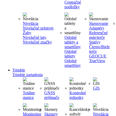
Centračné
podložky
Nivelácia
Skenovanie
Nivelačné prístroje
Adaptéry
Žaby
Referenčné
Nivelačné laty
Odolné
gule/terče
Nivelačné značky
tablety a
Statívy
smartfóny
Čierno/Biele
Odolné
terče
tablety
GEOCUE
Odolné
TrueView
smartfóny
Trimble
Trimble zariadenia
GIS
Totálne
GNSS
Kontrolné
stanice
prijímače
jednotky
Monitoring
Skenery
Nivelácia