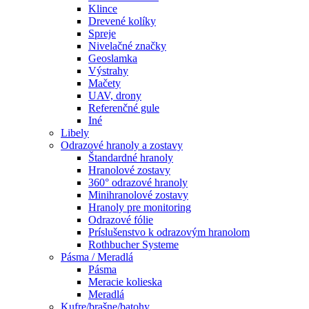
Klince
Drevené kolíky
Spreje
Nivelačné značky
Geoslamka
Výstrahy
Mačety
UAV, drony
Referenčné gule
Iné
Libely
Odrazové hranoly a zostavy
Štandardné hranoly
Hranolové zostavy
360° odrazové hranoly
Minihranolové zostavy
Hranoly pre monitoring
Odrazové fólie
Príslušenstvo k odrazovým hranolom
Rothbucher Systeme
Pásma / Meradlá
Pásma
Meracie kolieska
Meradlá
Kufre/brašne/batohy