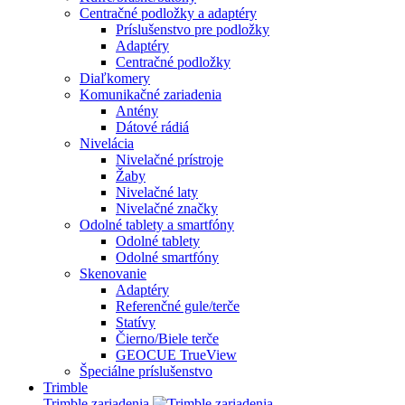
Centračné podložky a adaptéry
Príslušenstvo pre podložky
Adaptéry
Centračné podložky
Diaľkomery
Komunikačné zariadenia
Antény
Dátové rádiá
Nivelácia
Nivelačné prístroje
Žaby
Nivelačné laty
Nivelačné značky
Odolné tablety a smartfóny
Odolné tablety
Odolné smartfóny
Skenovanie
Adaptéry
Referenčné gule/terče
Statívy
Čierno/Biele terče
GEOCUE TrueView
Špeciálne príslušenstvo
Trimble
Trimble zariadenia