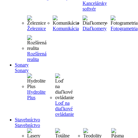
Kancelársky
softvér
Železnice
Komunikácia
Diaľkomery
Fotogrametria
Rozšírená
realita
Sonary
Sonary
Hydrolite
Plus
Loď na
diaľkové
ovládanie
Stavebníctvo
Stavebníctvo