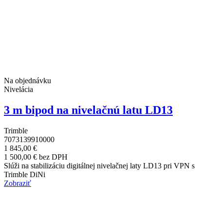
Na objednávku
Nivelácia
3 m bipod na nivelačnú latu LD13
Trimble
7073139910000
1 845,00 €
1 500,00 € bez DPH
Slúži na stabilizáciu digitálnej nivelačnej laty LD13 pri VPN s
Trimble DiNi
Zobraziť