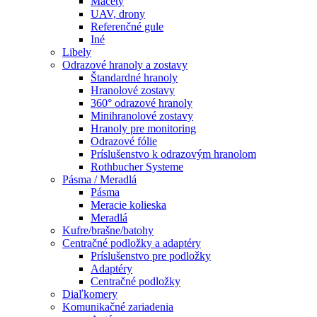
Mačety
UAV, drony
Referenčné gule
Iné
Libely
Odrazové hranoly a zostavy
Štandardné hranoly
Hranolové zostavy
360° odrazové hranoly
Minihranolové zostavy
Hranoly pre monitoring
Odrazové fólie
Príslušenstvo k odrazovým hranolom
Rothbucher Systeme
Pásma / Meradlá
Pásma
Meracie kolieska
Meradlá
Kufre/brašne/batohy
Centračné podložky a adaptéry
Príslušenstvo pre podložky
Adaptéry
Centračné podložky
Diaľkomery
Komunikačné zariadenia