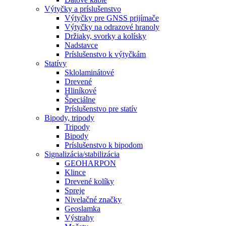
Výtyčky a príslušenstvo
Výtyčky pre GNSS prijímače
Výtyčky na odrazové hranoly
Držiaky, svorky a kolísky
Nadstavce
Príslušenstvo k výtyčkám
Statívy
Sklolaminátové
Drevené
Hliníkové
Špeciálne
Príslušenstvo pre statív
Bipody, tripody
Tripody
Bipody
Príslušenstvo k bipodom
Signalizácia/stabilizácia
GEOHARPON
Klince
Drevené kolíky
Spreje
Nivelačné značky
Geoslamka
Výstrahy