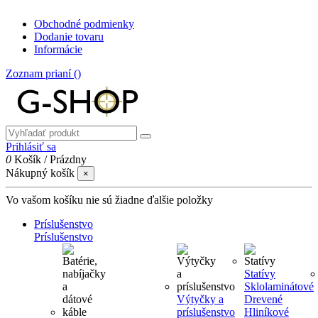
Obchodné podmienky
Dodanie tovaru
Informácie
Zoznam prianí (
)
Prihlásiť sa
0
Košík
/
Prázdny
Nákupný košík
×
Vo vašom košíku nie sú žiadne ďalšie položky
Príslušenstvo
Príslušenstvo
Statívy
Sklolaminátové
Výtyčky a
Drevené
príslušenstvo
Hliníkové