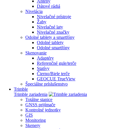
Antény
Dátové rádiá
Nivelácia
Nivelačné prístroje
Žaby
Nivelačné laty
Nivelačné značky
Odolné tablety a smartfóny
Odolné tablety
Odolné smartfóny
Skenovanie
Adaptéry
Referenčné gule/terče
Statívy
Čierno/Biele terče
GEOCUE TrueView
Špeciálne príslušenstvo
Trimble
Trimble zariadenia
Totálne stanice
GNSS prijímače
Kontrolné jednotky
GIS
Monitoring
Skenery