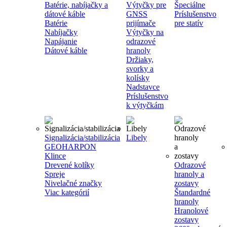
Batérie, nabíjačky a
Výtyčky pre
Špeciálne
dátové káble
GNSS
Príslušenstvo
Batérie
prijímače
pre statív
Nabíjačky
Výtyčky na
Napájanie
odrazové
Dátové káble
hranoly
Držiaky,
svorky a
kolísky
Nadstavce
Príslušenstvo
k výtyčkám
Signalizácia/stabilizácia
Libely
GEOHARPON
Klince
Drevené kolíky
Odrazové
Spreje
hranoly a
Nivelačné značky
zostavy
Viac kategórií
Štandardné
hranoly
Hranolové
zostavy