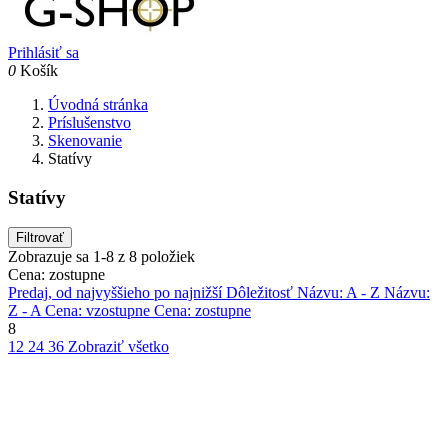
Prihlásiť sa
0
Košík
Úvodná stránka
Príslušenstvo
Skenovanie
Statívy
Statívy
Filtrovať
Zobrazuje sa 1-8 z 8 položiek
Cena: zostupne
Predaj, od najvyššieho po najnižší
Dôležitosť
Názvu: A - Z
Názvu:
Z - A
Cena: vzostupne
Cena: zostupne
8
12
24
36
Zobraziť všetko