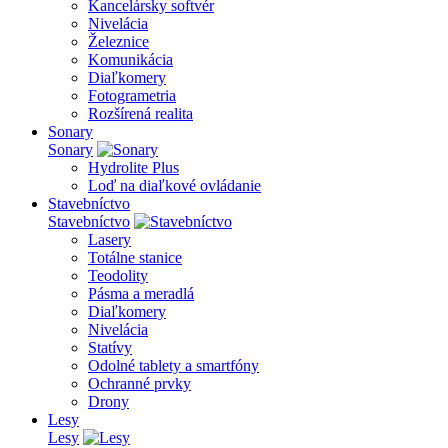
Kancelársky softvér
Nivelácia
Železnice
Komunikácia
Diaľkomery
Fotogrametria
Rozšírená realita
Sonary
Sonary
Hydrolite Plus
Loď na diaľkové ovládanie
Stavebníctvo
Stavebníctvo
Lasery
Totálne stanice
Teodolity
Pásma a meradlá
Diaľkomery
Nivelácia
Statívy
Odolné tablety a smartfóny
Ochranné prvky
Drony
Lesy
Lesy