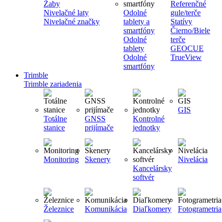
Žaby
Referenčné
Nivelačné laty
Odolné
gule/terče
Nivelačné značky
tablety a
Statívy
smartfóny
Čierno/Biele
Odolné
terče
tablety
GEOCUE
Odolné
TrueView
smartfóny
Trimble
Trimble zariadenia
GIS
Totálne
GNSS
Kontrolné
stanice
prijímače
jednotky
Monitoring
Skenery
Nivelácia
Kancelársky
softvér
Železnice
Komunikácia
Diaľkomery
Fotogrametria