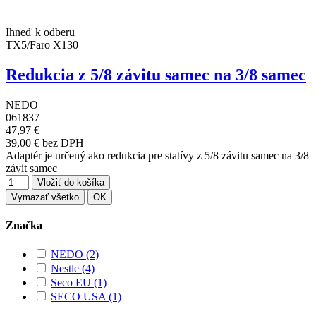
Ihneď k odberu
TX5/Faro X130
Redukcia z 5/8 závitu samec na 3/8 samec
NEDO
061837
47,97 €
39,00 € bez DPH
Adaptér je určený ako redukcia pre statívy z 5/8 závitu samec na 3/8
závit samec
Vložiť do košíka
Vymazať všetko
OK
Značka
NEDO
(2)
Nestle
(4)
Seco EU
(1)
SECO USA
(1)