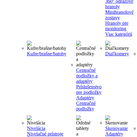
360° odrazové
hranoly
Minihranolové
zostavy
Hranoly pre
monitoring
Viac kategórií
Kufre/brašne/batohy
Diaľkomery
Centračné
podložky a
adaptéry
Príslušenstvo
pre podložky
Adaptéry
Centračné
podložky
Nivelácia
Skenovanie
Nivelačné prístroje
Adaptéry