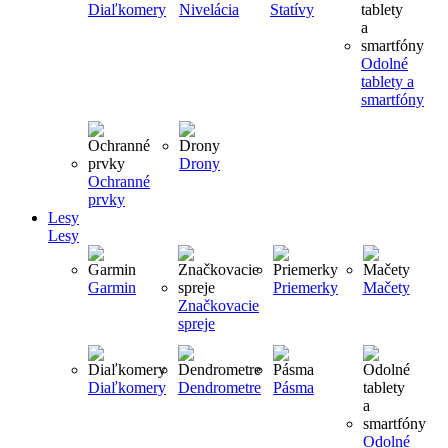
Diaľkomery
Nivelácia
Statívy
Odolné
tablety a
smartfóny
Drony
Ochranné
prvky
Lesy
Lesy
Garmin
Priemerky
Mačety
Značkovacie
spreje
Diaľkomery
Dendrometre
Pásma
Odolné