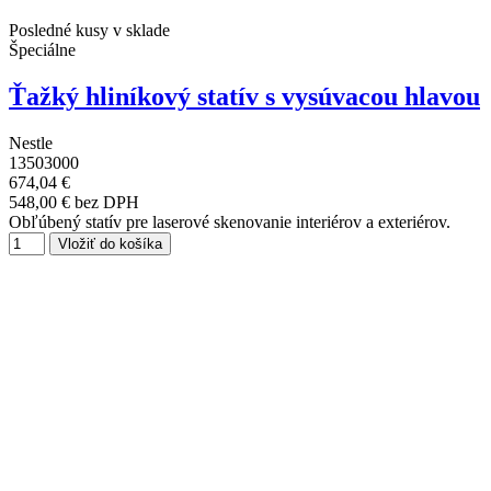
Posledné kusy v sklade
Špeciálne
Ťažký hliníkový statív s vysúvacou hlavou
Nestle
13503000
674,04 €
548,00 € bez DPH
Obľúbený statív pre laserové skenovanie interiérov a exteriérov.
Vložiť do košíka