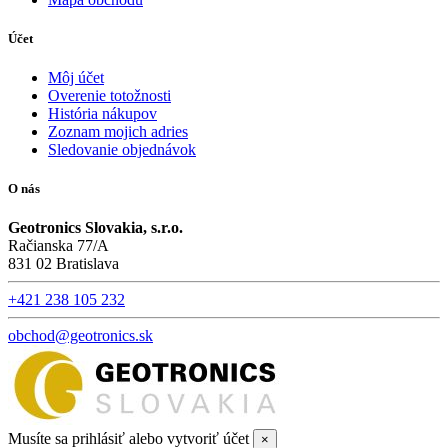
Účet
Môj účet
Overenie totožnosti
História nákupov
Zoznam mojich adries
Sledovanie objednávok
O nás
Geotronics Slovakia, s.r.o.
Račianska 77/A
831 02 Bratislava
+421 238 105 232
obchod@geotronics.sk
Musíte sa prihlásiť alebo vytvoriť účet
×