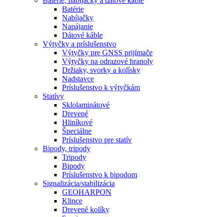
Batérie, nabíjačky a dátové káble
Batérie
Nabíjačky
Napájanie
Dátové káble
Výtyčky a príslušenstvo
Výtyčky pre GNSS prijímače
Výtyčky na odrazové hranoly
Držiaky, svorky a kolísky
Nadstavce
Príslušenstvo k výtyčkám
Statívy
Sklolaminátové
Drevené
Hliníkové
Špeciálne
Príslušenstvo pre statív
Bipody, tripody
Tripody
Bipody
Príslušenstvo k bipodom
Signalizácia/stabilizácia
GEOHARPON
Klince
Drevené kolíky