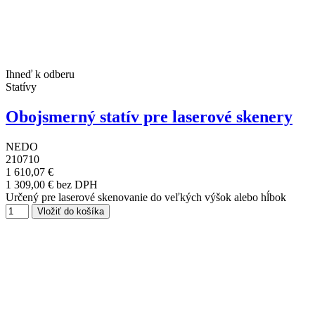
Ihneď k odberu
Statívy
Obojsmerný statív pre laserové skenery
NEDO
210710
1 610,07 €
1 309,00 € bez DPH
Určený pre laserové skenovanie do veľkých výšok alebo hĺbok
Vložiť do košíka