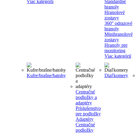
Viac kategórií
Štandardné
hranoly
Hranolové
zostavy
360° odrazové
hranoly
Minihranolové
zostavy
Hranoly pre
monitoring
Viac kategórií
Kufre/brašne/batohy
Diaľkomery
Centračné
podložky a
adaptéry
Príslušenstvo
pre podložky
Adaptéry
Centračné
podložky