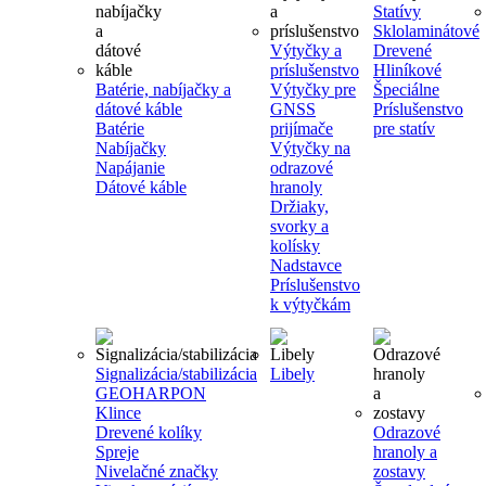
Statívy
Sklolaminátové
Výtyčky a
Drevené
príslušenstvo
Hliníkové
Batérie, nabíjačky a
Výtyčky pre
Špeciálne
dátové káble
GNSS
Príslušenstvo
Batérie
prijímače
pre statív
Nabíjačky
Výtyčky na
Napájanie
odrazové
Dátové káble
hranoly
Držiaky,
svorky a
kolísky
Nadstavce
Príslušenstvo
k výtyčkám
Signalizácia/stabilizácia
Libely
GEOHARPON
Klince
Drevené kolíky
Odrazové
Spreje
hranoly a
Nivelačné značky
zostavy