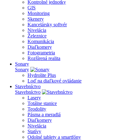
Kontrolné jednotky
GIS
Monitoring
Skenery
Kancelársky softvér
Nivelácia
Železnice
Komunikácia
Diaľkomery
Fotogrametria
Rozšírená realita
Sonary
Sonary
Hydrolite Plus
Loď na diaľkové ovládanie
Stavebníctvo
Stavebníctvo
Lasery
Totálne stanice
Teodolity
Pásma a meradlá
Diaľkomery
Nivelácia
Statívy
Odolné tablety a smartfóny