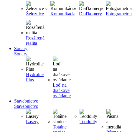
Železnice
Komunikácia
Diaľkomery
Fotogrametria
Rozšírená
realita
Sonary
Sonary
Hydrolite
Plus
Loď na
diaľkové
ovládanie
Stavebníctvo
Stavebníctvo
Lasery
Teodolity
Totálne