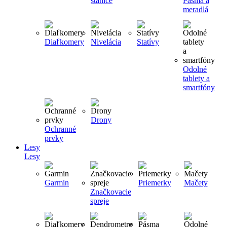
stanice
Pásma a
meradlá
Diaľkomery
Nivelácia
Statívy
Odolné
tablety a
smartfóny
Drony
Ochranné
prvky
Lesy
Lesy
Garmin
Priemerky
Mačety
Značkovacie
spreje