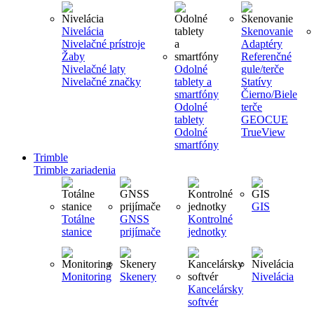
Nivelácia
Skenovanie
Nivelačné prístroje
Adaptéry
Žaby
Referenčné
Nivelačné laty
Odolné
gule/terče
Nivelačné značky
tablety a
Statívy
smartfóny
Čierno/Biele
Odolné
terče
tablety
GEOCUE
Odolné
TrueView
smartfóny
Trimble
Trimble zariadenia
GIS
Totálne
GNSS
Kontrolné
stanice
prijímače
jednotky
Monitoring
Skenery
Nivelácia
Kancelársky
softvér