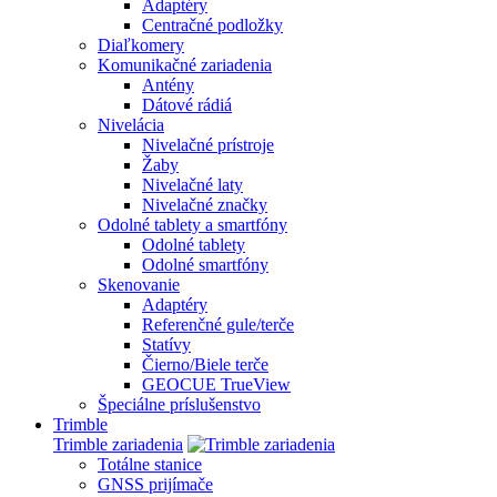
Adaptéry
Centračné podložky
Diaľkomery
Komunikačné zariadenia
Antény
Dátové rádiá
Nivelácia
Nivelačné prístroje
Žaby
Nivelačné laty
Nivelačné značky
Odolné tablety a smartfóny
Odolné tablety
Odolné smartfóny
Skenovanie
Adaptéry
Referenčné gule/terče
Statívy
Čierno/Biele terče
GEOCUE TrueView
Špeciálne príslušenstvo
Trimble
Trimble zariadenia
Totálne stanice
GNSS prijímače