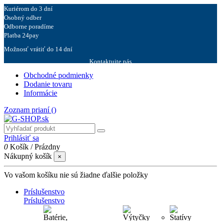
Kuriérom do 3 dní
Osobný odber
Odborne poradíme
Platba 24pay
Možnosť vrátiť do 14 dní
Kontaktujte nás
Obchodné podmienky
Dodanie tovaru
Informácie
Zoznam prianí (
)
Prihlásiť sa
0
Košík
/
Prázdny
Nákupný košík
×
Vo vašom košíku nie sú žiadne ďalšie položky
Príslušenstvo
Príslušenstvo