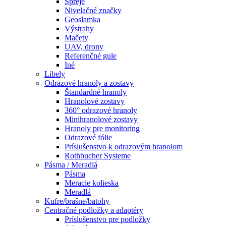
Spreje
Nivelačné značky
Geoslamka
Výstrahy
Mačety
UAV, drony
Referenčné gule
Iné
Libely
Odrazové hranoly a zostavy
Štandardné hranoly
Hranolové zostavy
360° odrazové hranoly
Minihranolové zostavy
Hranoly pre monitoring
Odrazové fólie
Príslušenstvo k odrazovým hranolom
Rothbucher Systeme
Pásma / Meradlá
Pásma
Meracie kolieska
Meradlá
Kufre/brašne/batohy
Centračné podložky a adaptéry
Príslušenstvo pre podložky