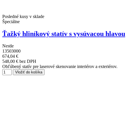
Posledné kusy v sklade
Špeciálne
Ťažký hliníkový statív s vysúvacou hlavou
Nestle
13503000
674,04 €
548,00 € bez DPH
Obľúbený statív pre laserové skenovanie interiérov a exteriérov.
Vložiť do košíka