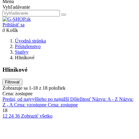
Menu
Vyhľadávanie
Prihlásiť sa
0
Košík
Úvodná stránka
Príslušenstvo
Statívy
Hliníkové
Hliníkové
Filtrovať
Zobrazuje sa 1-18 z 18 položiek
Cena: zostupne
Predaj, od najvyššieho po najnižší
Dôležitosť
Názvu: A - Z
Názvu:
Z - A
Cena: vzostupne
Cena: zostupne
18
12
24
36
Zobraziť všetko