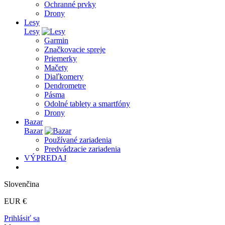
Ochranné prvky
Drony
Lesy
Lesy
Garmin
Značkovacie spreje
Priemerky
Mačety
Diaľkomery
Dendrometre
Pásma
Odolné tablety a smartfóny
Drony
Bazar
Bazar
Používané zariadenia
Predvádzacie zariadenia
VÝPREDAJ
Slovenčina
EUR €
Prihlásiť sa