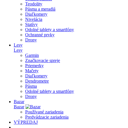
Teodolity
Pásma a meradlá
Diaľkomery
Nivelácia
Statívy
Odolné tablety a smartfóny
Ochranné prvky
Drony
Lesy
Lesy
Garmin
Značkovacie spreje
Priemerky
Mačety
Diaľkomery
Dendrometre
Pásma
Odolné tablety a smartfóny
Drony
Bazar
Bazar
Používané zariadenia
Predvádzacie zariadenia
VÝPREDAJ