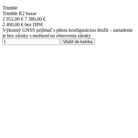
Trimble
Trimble R2 bazar
2 952,00 €
7 380,00 €
2 400,00 € bez DPH
Výkonný GNSS prijímač s plnou konfiguráciou družíc - zariadenie
je bez záruky s možnosťou obnovenia záruky
Vložiť do košíka