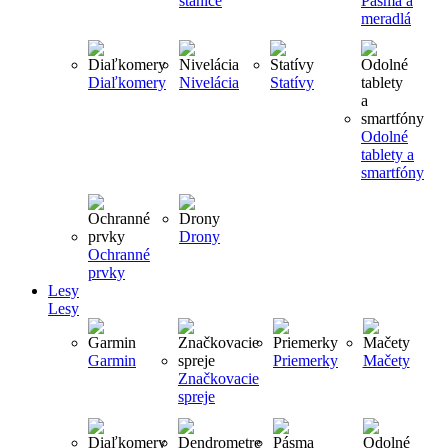
stanice
Pásma a
meradlá
Diaľkomery
Nivelácia
Statívy
Odolné
tablety a
smartfóny
Drony
Ochranné
prvky
Lesy
Lesy
Garmin
Priemerky
Mačety
Značkovacie
spreje