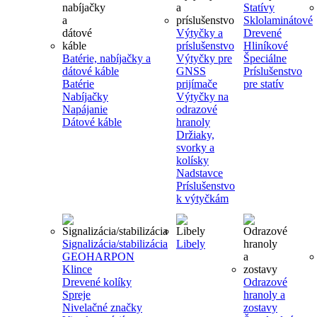
Statívy
Sklolaminátové
Výtyčky a
Drevené
príslušenstvo
Hliníkové
Batérie, nabíjačky a
Výtyčky pre
Špeciálne
dátové káble
GNSS
Príslušenstvo
Batérie
prijímače
pre statív
Nabíjačky
Výtyčky na
Napájanie
odrazové
Dátové káble
hranoly
Držiaky,
svorky a
kolísky
Nadstavce
Príslušenstvo
k výtyčkám
Signalizácia/stabilizácia
Libely
GEOHARPON
Klince
Drevené kolíky
Odrazové
Spreje
hranoly a
Nivelačné značky
zostavy