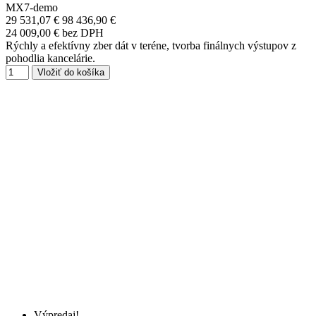
MX7-demo
29 531,07 €
98 436,90 €
24 009,00 € bez DPH
Rýchly a efektívny zber dát v teréne, tvorba finálnych výstupov z
pohodlia kancelárie.
Vložiť do košíka
Výpredaj!