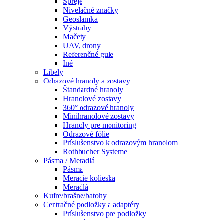
Spreje
Nivelačné značky
Geoslamka
Výstrahy
Mačety
UAV, drony
Referenčné gule
Iné
Libely
Odrazové hranoly a zostavy
Štandardné hranoly
Hranolové zostavy
360° odrazové hranoly
Minihranolové zostavy
Hranoly pre monitoring
Odrazové fólie
Príslušenstvo k odrazovým hranolom
Rothbucher Systeme
Pásma / Meradlá
Pásma
Meracie kolieska
Meradlá
Kufre/brašne/batohy
Centračné podložky a adaptéry
Príslušenstvo pre podložky