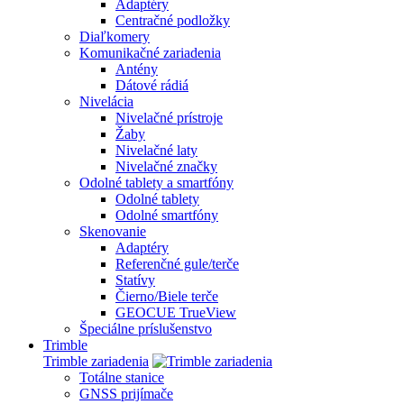
Adaptéry
Centračné podložky
Diaľkomery
Komunikačné zariadenia
Antény
Dátové rádiá
Nivelácia
Nivelačné prístroje
Žaby
Nivelačné laty
Nivelačné značky
Odolné tablety a smartfóny
Odolné tablety
Odolné smartfóny
Skenovanie
Adaptéry
Referenčné gule/terče
Statívy
Čierno/Biele terče
GEOCUE TrueView
Špeciálne príslušenstvo
Trimble
Trimble zariadenia
Totálne stanice
GNSS prijímače