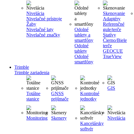
Nivelácia
Skenovanie
Nivelačné prístroje
Adaptéry
Žaby
Referenčné
Nivelačné laty
Odolné
gule/terče
Nivelačné značky
tablety a
Statívy
smartfóny
Čierno/Biele
Odolné
terče
tablety
GEOCUE
Odolné
TrueView
smartfóny
Trimble
Trimble zariadenia
GIS
Totálne
GNSS
Kontrolné
stanice
prijímače
jednotky
Monitoring
Skenery
Nivelácia
Kancelársky
softvér