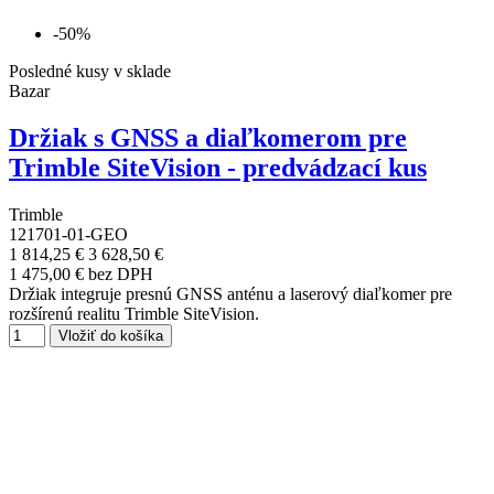
-50%
Posledné kusy v sklade
Bazar
Držiak s GNSS a diaľkomerom pre
Trimble SiteVision - predvádzací kus
Trimble
121701-01-GEO
1 814,25 €
3 628,50 €
1 475,00 € bez DPH
Držiak integruje presnú GNSS anténu a laserový diaľkomer pre
rozšírenú realitu Trimble SiteVision.
Vložiť do košíka