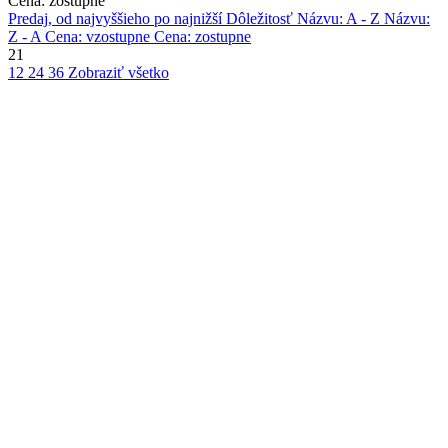
Cena: zostupne
Predaj, od najvyššieho po najnižší
Dôležitosť
Názvu: A - Z
Názvu:
Z - A
Cena: vzostupne
Cena: zostupne
21
12
24
36
Zobraziť všetko