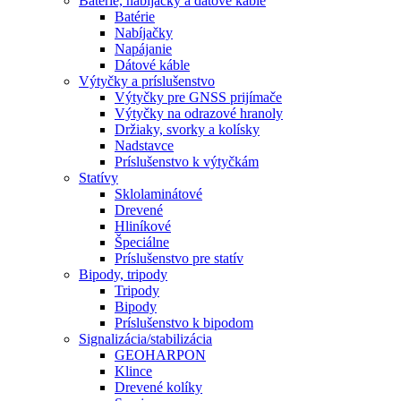
Batérie, nabíjačky a dátové káble
Batérie
Nabíjačky
Napájanie
Dátové káble
Výtyčky a príslušenstvo
Výtyčky pre GNSS prijímače
Výtyčky na odrazové hranoly
Držiaky, svorky a kolísky
Nadstavce
Príslušenstvo k výtyčkám
Statívy
Sklolaminátové
Drevené
Hliníkové
Špeciálne
Príslušenstvo pre statív
Bipody, tripody
Tripody
Bipody
Príslušenstvo k bipodom
Signalizácia/stabilizácia
GEOHARPON
Klince
Drevené kolíky