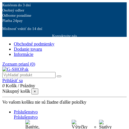
Kuriérom do 3 dní
Osobný odber
Odborne poradíme
Platba 24pay
Možnosť vrátiť do 14 dní
Kontaktujte nás
Obchodné podmienky
Dodanie tovaru
Informácie
Zoznam prianí (
0
)
Prihlásiť sa
0
Košík
/
Prázdny
Nákupný košík
×
Vo vašom košíku nie sú žiadne ďalšie položky
Príslušenstvo
Príslušenstvo