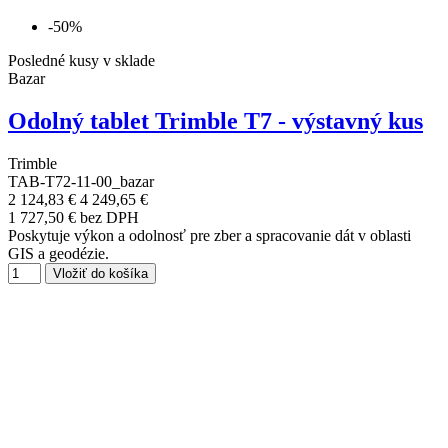
-50%
Posledné kusy v sklade
Bazar
Odolný tablet Trimble T7 - výstavný kus
Trimble
TAB-T72-11-00_bazar
2 124,83 €
4 249,65 €
1 727,50 € bez DPH
Poskytuje výkon a odolnosť pre zber a spracovanie dát v oblasti
GIS a geodézie.
Vložiť do košíka