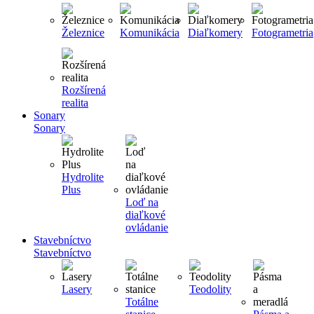
Železnice
Komunikácia
Diaľkomery
Fotogrametria
Rozšírená
realita
Sonary
Sonary
Hydrolite
Plus
Loď na
diaľkové
ovládanie
Stavebníctvo
Stavebníctvo
Lasery
Teodolity
Totálne