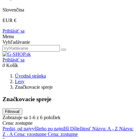
Slovenčina
EUR €
Prihlásiť sa
Menu
Vyhľadávanie
Prihlásiť sa
0
Košík
Úvodná stránka
Lesy
Značkovacie spreje
Značkovacie spreje
Filtrovať
Zobrazuje sa 1-6 z 6 položiek
Cena: zostupne
Predaj, od najvyššieho po najnižší
Dôležitosť
Názvu: A - Z
Názvu:
Z - A
Cena: vzostupne
Cena: zostupne