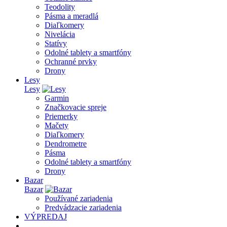
Teodolity
Pásma a meradlá
Diaľkomery
Nivelácia
Statívy
Odolné tablety a smartfóny
Ochranné prvky
Drony
Lesy
Lesy
Garmin
Značkovacie spreje
Priemerky
Mačety
Diaľkomery
Dendrometre
Pásma
Odolné tablety a smartfóny
Drony
Bazar
Bazar
Používané zariadenia
Predvádzacie zariadenia
VÝPREDAJ