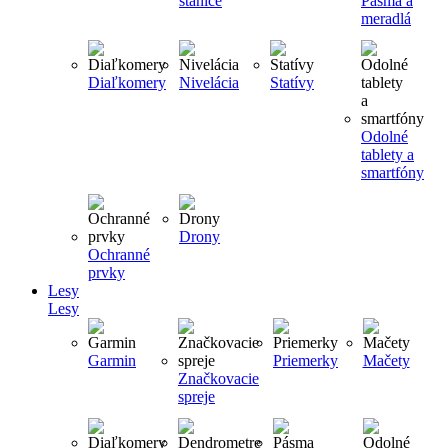
stanice
Pásma a
meradlá
Diaľkomery
Nivelácia
Statívy
Odolné
tablety a
smartfóny
Drony
Ochranné
prvky
Lesy
Lesy
Garmin
Priemerky
Mačety
Značkovacie
spreje