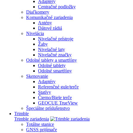
Adaptéry
Centračné podložky
Diaľkomery
Komunikačné zariadenia
Antény
Dátové rádiá
Nivelácia
Nivelačné prístroje
Žaby
Nivelačné laty
Nivelačné značky
Odolné tablety a smartfóny
Odolné tablety
Odolné smartfóny
Skenovanie
Adaptéry
Referenčné gule/terče
Statívy
Čierno/Biele terče
GEOCUE TrueView
Špeciálne príslušenstvo
Trimble
Trimble zariadenia
Totálne stanice
GNSS prijímače