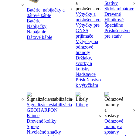
Statívy
Sklolaminátové
Batérie, nabíjačky a
Výtyčky a
Drevené
dátové káble
príslušenstvo
Hliníkové
Batérie
Výtyčky pre
Špeciálne
Nabíjačky
GNSS
Príslušenstvo
Napájanie
prijímače
pre statív
Dátové káble
Výtyčky na
odrazové
hranoly
Držiaky,
svorky a
kolísky
Nadstavce
Príslušenstvo
k výtyčkám
Signalizácia/stabilizácia
Libely
GEOHARPON
Klince
Drevené kolíky
Odrazové
Spreje
hranoly a
Nivelačné značky
zostavy