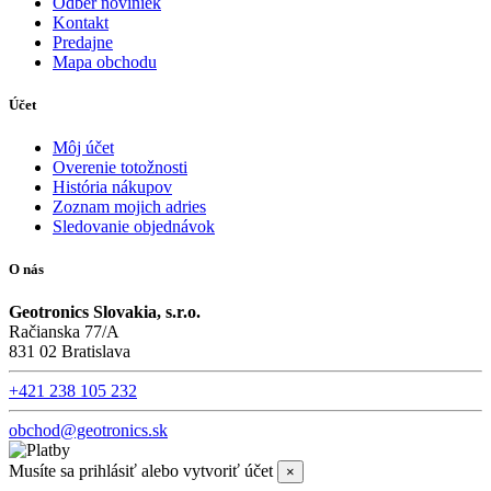
Odber noviniek
Kontakt
Predajne
Mapa obchodu
Účet
Môj účet
Overenie totožnosti
História nákupov
Zoznam mojich adries
Sledovanie objednávok
O nás
Geotronics Slovakia, s.r.o.
Račianska 77/A
831 02 Bratislava
+421 238 105 232
obchod@geotronics.sk
Musíte sa prihlásiť alebo vytvoriť účet
×