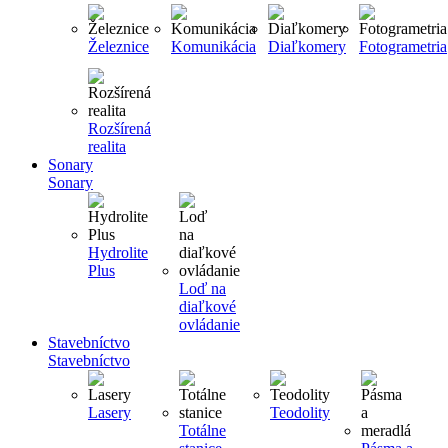
Železnice
Komunikácia
Diaľkomery
Fotogrametria
Rozšírená
realita
Sonary
Sonary
Hydrolite
Plus
Loď na
diaľkové
ovládanie
Stavebníctvo
Stavebníctvo
Lasery
Teodolity
Totálne