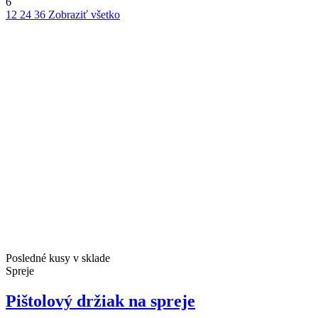
6
12
24
36
Zobraziť všetko
Posledné kusy v sklade
Spreje
Pištolový držiak na spreje