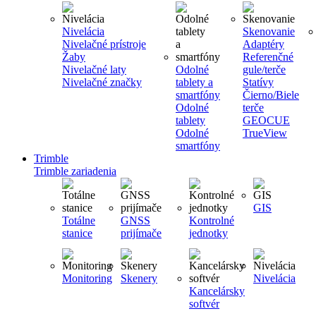
Nivelácia
Skenovanie
Nivelačné prístroje
Adaptéry
Žaby
Referenčné
Nivelačné laty
Odolné
gule/terče
Nivelačné značky
tablety a
Statívy
smartfóny
Čierno/Biele
Odolné
terče
tablety
GEOCUE
Odolné
TrueView
smartfóny
Trimble
Trimble zariadenia
GIS
Totálne
GNSS
Kontrolné
stanice
prijímače
jednotky
Monitoring
Skenery
Nivelácia
Kancelársky
softvér