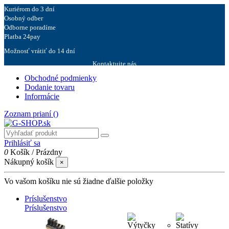
Kuriérom do 3 dní
Osobný odber
Odborne poradíme
Platba 24pay
Možnosť vrátiť do 14 dní
Kontaktujte nás
Obchodné podmienky
Dodanie tovaru
Informácie
Zoznam prianí (
)
Prihlásiť sa
0
Košík
/
Prázdny
Nákupný košík
×
Vo vašom košíku nie sú žiadne ďalšie položky
Príslušenstvo
Príslušenstvo