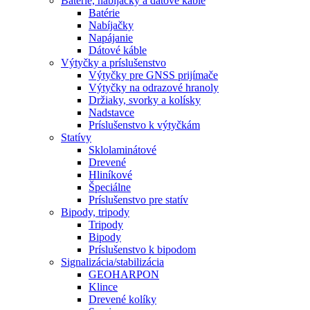
Batérie, nabíjačky a dátové káble
Batérie
Nabíjačky
Napájanie
Dátové káble
Výtyčky a príslušenstvo
Výtyčky pre GNSS prijímače
Výtyčky na odrazové hranoly
Držiaky, svorky a kolísky
Nadstavce
Príslušenstvo k výtyčkám
Statívy
Sklolaminátové
Drevené
Hliníkové
Špeciálne
Príslušenstvo pre statív
Bipody, tripody
Tripody
Bipody
Príslušenstvo k bipodom
Signalizácia/stabilizácia
GEOHARPON
Klince
Drevené kolíky