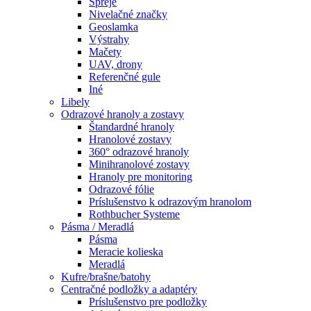
Spreje
Nivelačné značky
Geoslamka
Výstrahy
Mačety
UAV, drony
Referenčné gule
Iné
Libely
Odrazové hranoly a zostavy
Štandardné hranoly
Hranolové zostavy
360° odrazové hranoly
Minihranolové zostavy
Hranoly pre monitoring
Odrazové fólie
Príslušenstvo k odrazovým hranolom
Rothbucher Systeme
Pásma / Meradlá
Pásma
Meracie kolieska
Meradlá
Kufre/brašne/batohy
Centračné podložky a adaptéry
Príslušenstvo pre podložky