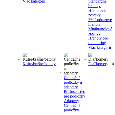
Viac kategórií
Štandardné
hranoly
Hranolové
zostavy
360° odrazové
hranoly
Minihranolové
zostavy
Hranoly pre
monitoring
Viac kategórií
Kufre/brašne/batohy
Diaľkomery
Centračné
podložky a
adaptéry
Príslušenstvo
pre podložky
Adaptéry
Centračné
podložky