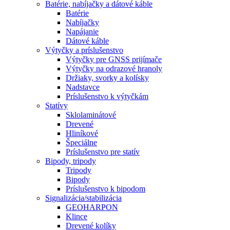
Batérie, nabíjačky a dátové káble
Batérie
Nabíjačky
Napájanie
Dátové káble
Výtyčky a príslušenstvo
Výtyčky pre GNSS prijímače
Výtyčky na odrazové hranoly
Držiaky, svorky a kolísky
Nadstavce
Príslušenstvo k výtyčkám
Statívy
Sklolaminátové
Drevené
Hliníkové
Špeciálne
Príslušenstvo pre statív
Bipody, tripody
Tripody
Bipody
Príslušenstvo k bipodom
Signalizácia/stabilizácia
GEOHARPON
Klince
Drevené kolíky