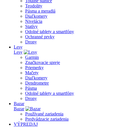
Totálne stanice
Teodolity
Pásma a meradlá
Diaľkomery
Nivelácia
Statívy
Odolné tablety a smartfóny
Ochranné prvky
Drony
Lesy
Lesy
Garmin
Značkovacie spreje
Priemerky
Mačety
Diaľkomery
Dendrometre
Pásma
Odolné tablety a smartfóny
Drony
Bazar
Bazar
Používané zariadenia
Predvádzacie zariadenia
VÝPREDAJ