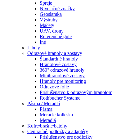
Spreje
Nivelačné značky
Geoslamka
Výstrahy
Mačety
UAV, drony
Referenčné gule
Iné
Libely
Odrazové hranoly a zostavy
Štandardné hranoly
Hranolové zostavy
360° odrazové hranoly
Minihranolové zostavy
Hranoly pre monitoring
Odrazové fólie
Príslušenstvo k odrazovým hranolom
Rothbucher Systeme
Pásma / Meradlá
Pásma
Meracie kolieska
Meradlá
Kufre/brašne/batohy
Centračné podložky a adaptéry
Príslušenstvo pre podložky