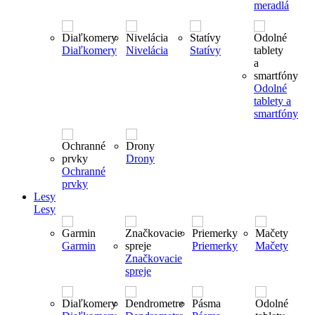
meradlá
Diaľkomery
Nivelácia
Statívy
Odolné
tablety a
smartfóny
Drony
Ochranné
prvky
Lesy
Lesy
Garmin
Priemerky
Mačety
Značkovacie
spreje