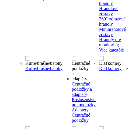
hranoly
Hranolové
zostavy
360° odrazové
hranoly
Minihranolové
zostavy
Hranoly pre
monitoring
Viac kategórií
Kufre/brašne/batohy
Diaľkomery
Centračné
podložky a
adaptéry
Príslušenstvo
pre podložky
Adaptéry
Centračné
podložky