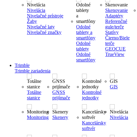
Nivelácia
Skenovanie
Nivelačné prístroje
Adaptéry
Žaby
Referenčné
Nivelačné laty
Odolné
gule/terče
Nivelačné značky
tablety a
Statívy
smartfóny
Čierno/Biele
Odolné
terče
tablety
GEOCUE
Odolné
TrueView
smartfóny
Trimble
Trimble zariadenia
GIS
Totálne
GNSS
Kontrolné
stanice
prijímače
jednotky
Monitoring
Skenery
Nivelácia
Kancelársky
softvér