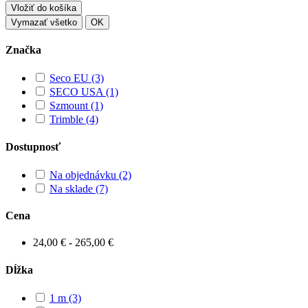
Vložiť do košíka
Vymazať všetko
OK
Značka
Seco EU
(3)
SECO USA
(1)
Szmount
(1)
Trimble
(4)
Dostupnosť
Na objednávku
(2)
Na sklade
(7)
Cena
24,00 € - 265,00 €
Dĺžka
1 m
(3)