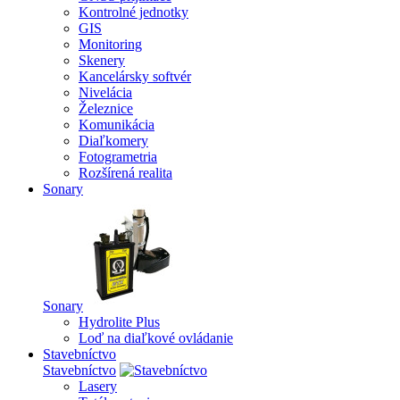
Kontrolné jednotky
GIS
Monitoring
Skenery
Kancelársky softvér
Nivelácia
Železnice
Komunikácia
Diaľkomery
Fotogrametria
Rozšírená realita
Sonary
Sonary
Hydrolite Plus
Loď na diaľkové ovládanie
Stavebníctvo
Stavebníctvo
Lasery