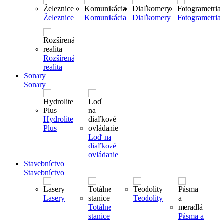
Železnice
Komunikácia
Diaľkomery
Fotogrametria
Rozšírená
realita
Sonary
Sonary
Hydrolite
Plus
Loď na
diaľkové
ovládanie
Stavebníctvo
Stavebníctvo
Lasery
Teodolity
Totálne
stanice
Pásma a