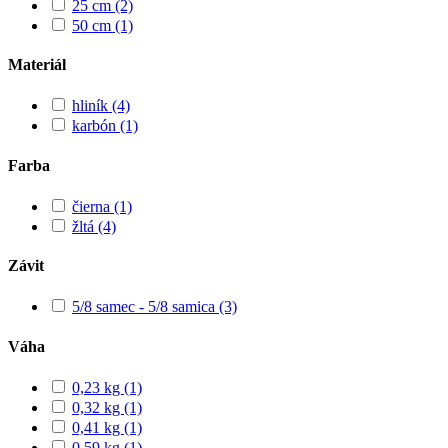
25 cm
(2)
50 cm
(1)
Materiál
hliník
(4)
karbón
(1)
Farba
čierna
(1)
žltá
(4)
Závit
5/8 samec - 5/8 samica
(3)
Váha
0,23 kg
(1)
0,32 kg
(1)
0,41 kg
(1)
0,59 kg
(1)