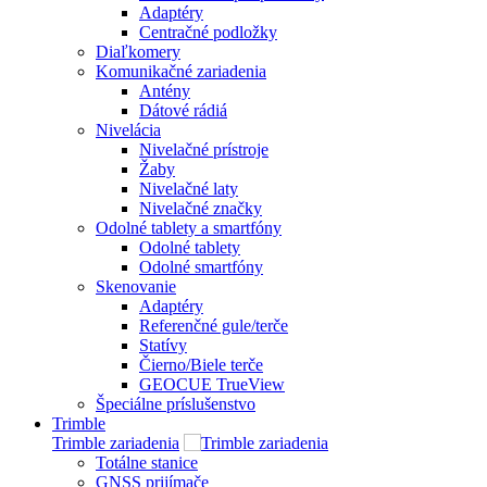
Adaptéry
Centračné podložky
Diaľkomery
Komunikačné zariadenia
Antény
Dátové rádiá
Nivelácia
Nivelačné prístroje
Žaby
Nivelačné laty
Nivelačné značky
Odolné tablety a smartfóny
Odolné tablety
Odolné smartfóny
Skenovanie
Adaptéry
Referenčné gule/terče
Statívy
Čierno/Biele terče
GEOCUE TrueView
Špeciálne príslušenstvo
Trimble
Trimble zariadenia
Totálne stanice
GNSS prijímače