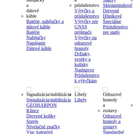
Sklolaminátové
Výtyčky a
Drevené
príslušenstvo
Hliníkové
Batérie, nabíjačky a
Výtyčky pre
Špeciálne
dátové káble
GNSS
Príslušenstvo
Batérie
prijímače
pre statív
Nabíjačky
Výtyčky na
Napájanie
odrazové
Dátové káble
hranoly
Držiaky,
svorky a
kolísky
Nadstavce
Príslušenstvo
k výtyčkám
Signalizácia/stabilizácia
Libely
GEOHARPON
Klince
Drevené kolíky
Odrazové
Spreje
hranoly a
Nivelačné značky
zostavy
Viac kategórií
Štandardné