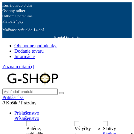
Kuriérom do 3 dní
Osobný odber
Odborne poradíme
Platba 24pay
Možnosť vrátiť do 14 dní
Kontaktujte nás
Obchodné podmienky
Dodanie tovaru
Informácie
Zoznam prianí (
)
Prihlásiť sa
0
Košík
/
Prázdny
Príslušenstvo
Príslušenstvo
Statívy