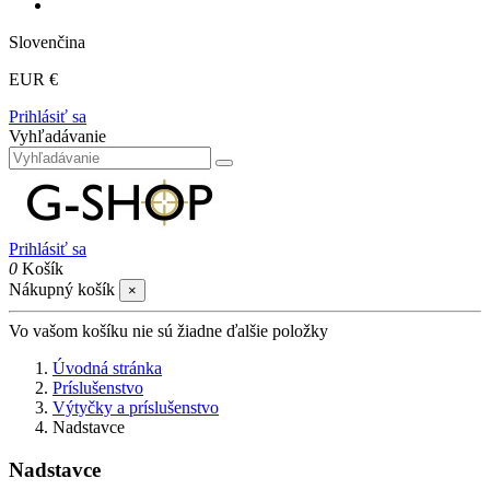
Slovenčina
EUR €
Prihlásiť sa
Vyhľadávanie
Prihlásiť sa
0
Košík
Nákupný košík
×
Vo vašom košíku nie sú žiadne ďalšie položky
Úvodná stránka
Príslušenstvo
Výtyčky a príslušenstvo
Nadstavce
Nadstavce