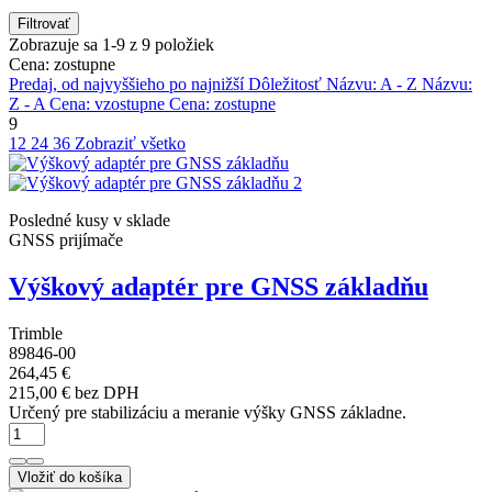
Filtrovať
Zobrazuje sa 1-9 z 9 položiek
Cena: zostupne
Predaj, od najvyššieho po najnižší
Dôležitosť
Názvu: A - Z
Názvu:
Z - A
Cena: vzostupne
Cena: zostupne
9
12
24
36
Zobraziť všetko
Posledné kusy v sklade
GNSS prijímače
Výškový adaptér pre GNSS základňu
Trimble
89846-00
264,45 €
215,00 € bez DPH
Určený pre stabilizáciu a meranie výšky GNSS základne.
Vložiť do košíka