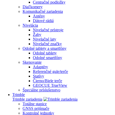
Centračné podložky
Diaľkomery
Komunikačné zariadenia
Antény
Dátové rádiá
Nivelácia
Nivelačné prístroje
Žaby
Nivelačné laty
Nivelačné značky
Odolné tablety a smartfóny
Odolné tablety
Odolné smartfóny
Skenovanie
Adaptéry
Referenčné gule/terče
Statívy
Čierno/Biele terče
GEOCUE TrueView
Špeciálne príslušenstvo
Trimble
Trimble zariadenia
Totálne stanice
GNSS prijímače
Kontrolné jednotky