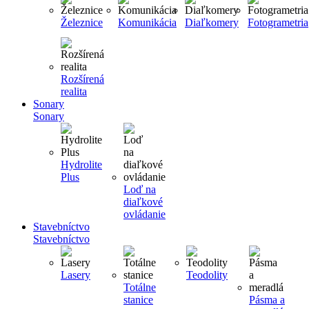
Železnice
Komunikácia
Diaľkomery
Fotogrametria
Rozšírená
realita
Sonary
Sonary
Hydrolite
Plus
Loď na
diaľkové
ovládanie
Stavebníctvo
Stavebníctvo
Lasery
Teodolity
Totálne
stanice
Pásma a