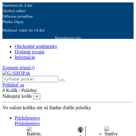
Kuriérom do 3 dní
Osobný odber
Odborne poradíme
Platba 24pay
Možnosť vrátiť do 14 dní
Kontaktujte nás
Obchodné podmienky
Dodanie tovaru
Informácie
Zoznam prianí (
)
Prihlásiť sa
0
Košík
/
Prázdny
Nákupný košík
×
Vo vašom košíku nie sú žiadne ďalšie položky
Príslušenstvo
Príslušenstvo