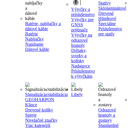
Statívy
Sklolaminátové
Výtyčky a
Drevené
príslušenstvo
Hliníkové
Výtyčky pre
Batérie, nabíjačky a
Špeciálne
GNSS
dátové káble
Príslušenstvo
prijímače
Batérie
pre statív
Výtyčky na
Nabíjačky
odrazové
Napájanie
hranoly
Dátové káble
Držiaky,
svorky a
kolísky
Nadstavce
Príslušenstvo
k výtyčkám
Signalizácia/stabilizácia
Libely
GEOHARPON
Klince
Drevené kolíky
Odrazové
Spreje
hranoly a
Nivelačné značky
zostavy
Viac kategórií
Štandardné