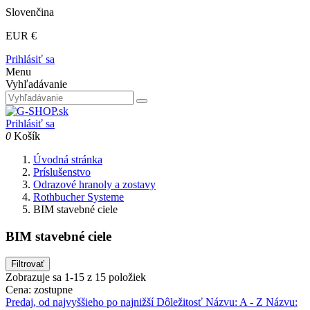
Slovenčina
EUR €
Prihlásiť sa
Menu
Vyhľadávanie
Prihlásiť sa
0
Košík
Úvodná stránka
Príslušenstvo
Odrazové hranoly a zostavy
Rothbucher Systeme
BIM stavebné ciele
BIM stavebné ciele
Filtrovať
Zobrazuje sa 1-15 z 15 položiek
Cena: zostupne
Predaj, od najvyššieho po najnižší
Dôležitosť
Názvu: A - Z
Názvu: