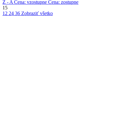
Z - A
Cena: vzostupne
Cena: zostupne
15
12
24
36
Zobraziť všetko