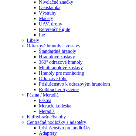
Nivelačné značky
Geoslamka
Výstrahy
Mačety
UAV, drony
Referenčné gule
Iné
Libely
Odrazové hranoly a zostavy
Štandardné hranoly
Hranolové zostavy
360° odrazové hranoly
Minihranolové zostavy
Hranoly pre monitoring
Odrazové fólie
Príslušenstvo k odrazovým hranolom
Rothbucher Systeme
Pásma / Meradlá
Pásma
Meracie kolieska
Meradlá
Kufre/brašne/batohy
Centračné podložky a adaptéry
Príslušenstvo pre podložky
Adaptéry