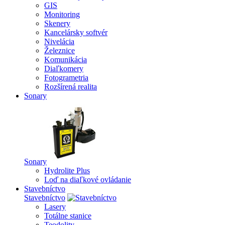
GIS
Monitoring
Skenery
Kancelársky softvér
Nivelácia
Železnice
Komunikácia
Diaľkomery
Fotogrametria
Rozšírená realita
Sonary
Sonary
Hydrolite Plus
Loď na diaľkové ovládanie
Stavebníctvo
Stavebníctvo
Lasery
Totálne stanice
Teodolity