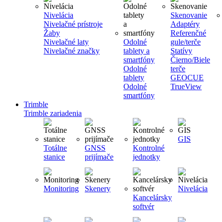
Nivelácia
Skenovanie
Nivelačné prístroje
Adaptéry
Žaby
Referenčné
Nivelačné laty
Odolné
gule/terče
Nivelačné značky
tablety a
Statívy
smartfóny
Čierno/Biele
Odolné
terče
tablety
GEOCUE
Odolné
TrueView
smartfóny
Trimble
Trimble zariadenia
GIS
Totálne
GNSS
Kontrolné
stanice
prijímače
jednotky
Monitoring
Skenery
Nivelácia
Kancelársky
softvér