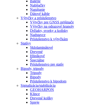
Batérie
Nabíjačky
Napájanie
Dátové káble
Výtyčky a príslušenstvo
Výtyčky pre GNSS prijímače
Výtyčky na odrazové hranoly
Držiaky, svorky a kolísky
Nadstavce
Príslušenstvo k výtyčkám
Statívy
Sklolaminátové
Drevené
Hliníkové
Špeciálne
Príslušenstvo pre statív
Bipody, tripody
Tripody
Bipody
Príslušenstvo k bipodom
Signalizácia/stabilizácia
GEOHARPON
Klince
Drevené kolíky
Spreje