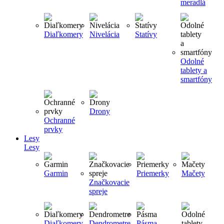
meradlá
Diaľkomery
Nivelácia
Statívy
Odolné
tablety a
smartfóny
Drony
Ochranné
prvky
Lesy
Lesy
Garmin
Priemerky
Mačety
Značkovacie
spreje
Diaľkomery
Dendrometre
Pásma