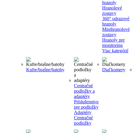
hranoly
Hranolové
zostavy
360° odrazové
hranoly
Minihranolové
zostavy
Hranoly pre
monitoring
Viac kategórií
Kufre/brašne/batohy
Diaľkomery
Centračné
podložky a
adaptéry
Príslušenstvo
pre podložky
Adaptéry
Centračné
podložky