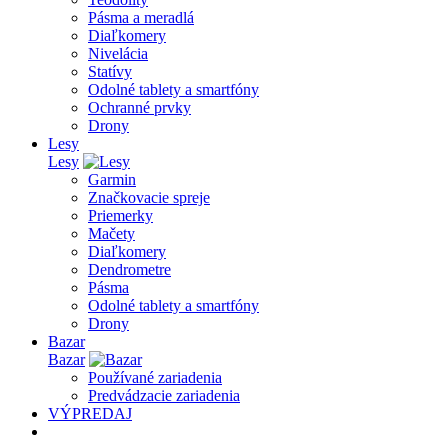
Pásma a meradlá
Diaľkomery
Nivelácia
Statívy
Odolné tablety a smartfóny
Ochranné prvky
Drony
Lesy
Lesy
Garmin
Značkovacie spreje
Priemerky
Mačety
Diaľkomery
Dendrometre
Pásma
Odolné tablety a smartfóny
Drony
Bazar
Bazar
Používané zariadenia
Predvádzacie zariadenia
VÝPREDAJ