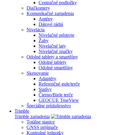
Centračné podložky
Diaľkomery
Komunikačné zariadenia
Antény
Dátové rádiá
Nivelácia
Nivelačné prístroje
Žaby
Nivelačné laty
Nivelačné značky
Odolné tablety a smartfóny
Odolné tablety
Odolné smartfóny
Skenovanie
Adaptéry
Referenčné gule/terče
Statívy
Čierno/Biele terče
GEOCUE TrueView
Špeciálne príslušenstvo
Trimble
Trimble zariadenia
Totálne stanice
GNSS prijímače
Kontrolné jednotky