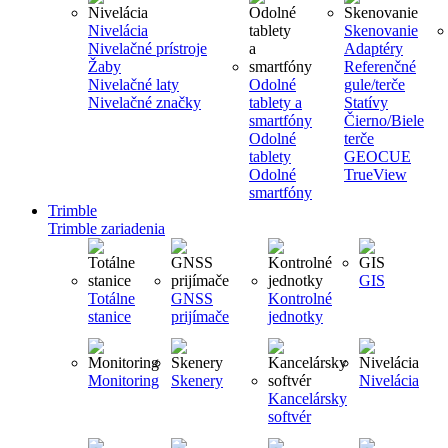
Nivelácia
Skenovanie
Nivelačné prístroje
Adaptéry
Žaby
Referenčné
Nivelačné laty
Odolné
gule/terče
Nivelačné značky
tablety a
Statívy
smartfóny
Čierno/Biele
Odolné
terče
tablety
GEOCUE
Odolné
TrueView
smartfóny
Trimble
Trimble zariadenia
GIS
Totálne
GNSS
Kontrolné
stanice
prijímače
jednotky
Monitoring
Skenery
Nivelácia
Kancelársky
softvér