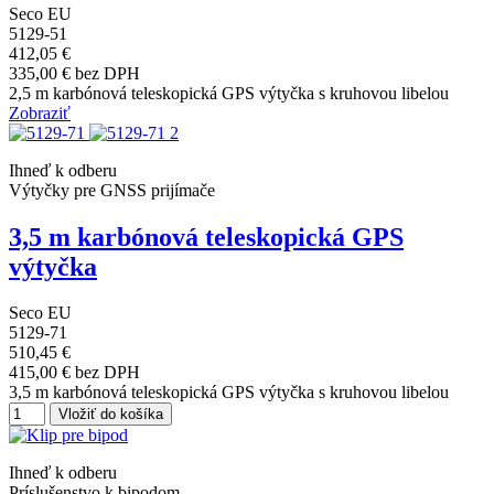
Seco EU
5129-51
412,05 €
335,00 € bez DPH
2,5 m karbónová teleskopická GPS výtyčka s kruhovou libelou
Zobraziť
Ihneď k odberu
Výtyčky pre GNSS prijímače
3,5 m karbónová teleskopická GPS
výtyčka
Seco EU
5129-71
510,45 €
415,00 € bez DPH
3,5 m karbónová teleskopická GPS výtyčka s kruhovou libelou
Vložiť do košíka
Ihneď k odberu
Príslušenstvo k bipodom