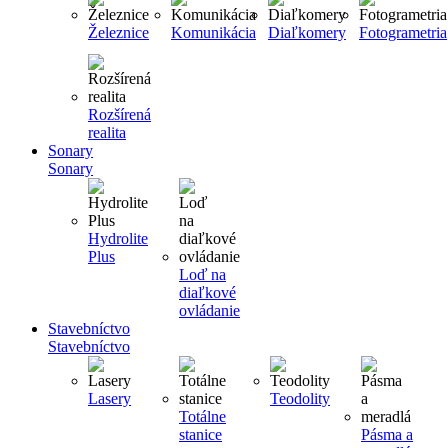
Železnice
Komunikácia
Diaľkomery
Fotogrametria
Rozšírená
realita
Sonary
Sonary
Hydrolite
Plus
Loď na
diaľkové
ovládanie
Stavebníctvo
Stavebníctvo
Lasery
Teodolity
Totálne
stanice
Pásma a