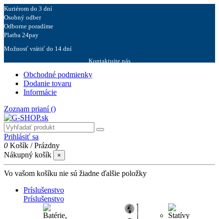
Kuriérom do 3 dní
Osobný odber
Odborne poradíme
Platba 24pay
Možnosť vrátiť do 14 dní
Kontaktujte nás
Obchodné podmienky
Dodanie tovaru
Informácie
Zoznam prianí (
)
Prihlásiť sa
0
Košík
/
Prázdny
Nákupný košík
×
Vo vašom košíku nie sú žiadne ďalšie položky
Príslušenstvo
Príslušenstvo