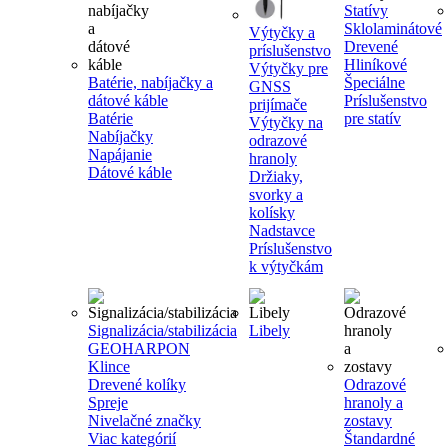
Statívy
Sklolaminátové
Výtyčky a
Drevené
príslušenstvo
Hliníkové
Výtyčky pre
Batérie, nabíjačky a
Špeciálne
GNSS
dátové káble
Príslušenstvo
prijímače
Batérie
pre statív
Výtyčky na
Nabíjačky
odrazové
Napájanie
hranoly
Dátové káble
Držiaky,
svorky a
kolísky
Nadstavce
Príslušenstvo
k výtyčkám
Signalizácia/stabilizácia
Libely
GEOHARPON
Klince
Drevené kolíky
Odrazové
Spreje
hranoly a
Nivelačné značky
zostavy
Viac kategórií
Štandardné