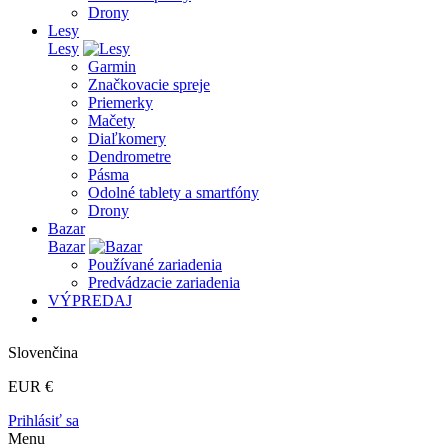
Drony
Lesy
Lesy
Garmin
Značkovacie spreje
Priemerky
Mačety
Diaľkomery
Dendrometre
Pásma
Odolné tablety a smartfóny
Drony
Bazar
Bazar
Používané zariadenia
Predvádzacie zariadenia
VÝPREDAJ
Slovenčina
EUR €
Prihlásiť sa
Menu