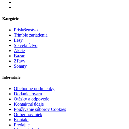
Kategórie
Príslušenstvo
Trimble zariadenia
Lesy
Stavebníctvo
Akcie
Bazar
Zľavy
Sonary
Informácie
Obchodné podmienky
Dodanie tovaru
Otázky a odpovede
Kontaktné údaje
Používanie súborov Cookies
Odber noviniek
Kontakt
Predajne