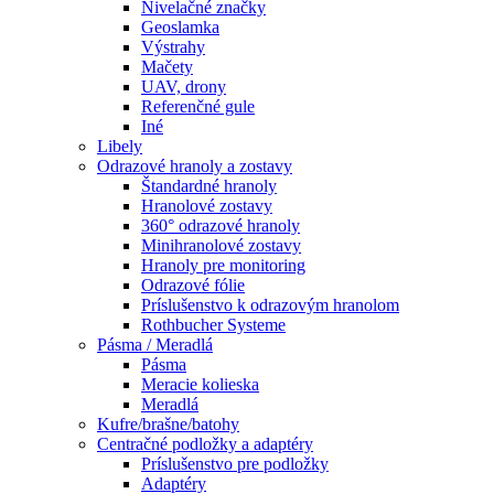
Nivelačné značky
Geoslamka
Výstrahy
Mačety
UAV, drony
Referenčné gule
Iné
Libely
Odrazové hranoly a zostavy
Štandardné hranoly
Hranolové zostavy
360° odrazové hranoly
Minihranolové zostavy
Hranoly pre monitoring
Odrazové fólie
Príslušenstvo k odrazovým hranolom
Rothbucher Systeme
Pásma / Meradlá
Pásma
Meracie kolieska
Meradlá
Kufre/brašne/batohy
Centračné podložky a adaptéry
Príslušenstvo pre podložky
Adaptéry