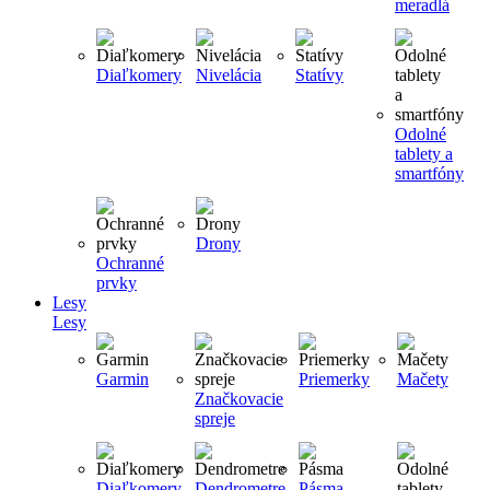
meradlá
Diaľkomery
Nivelácia
Statívy
Odolné
tablety a
smartfóny
Drony
Ochranné
prvky
Lesy
Lesy
Garmin
Priemerky
Mačety
Značkovacie
spreje
Diaľkomery
Dendrometre
Pásma