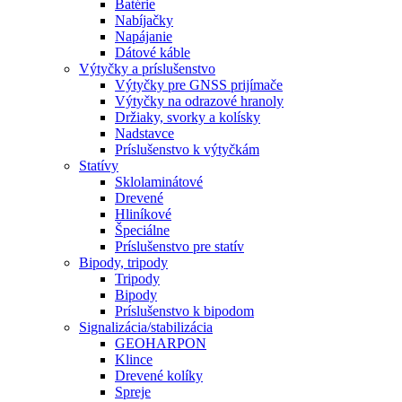
Batérie
Nabíjačky
Napájanie
Dátové káble
Výtyčky a príslušenstvo
Výtyčky pre GNSS prijímače
Výtyčky na odrazové hranoly
Držiaky, svorky a kolísky
Nadstavce
Príslušenstvo k výtyčkám
Statívy
Sklolaminátové
Drevené
Hliníkové
Špeciálne
Príslušenstvo pre statív
Bipody, tripody
Tripody
Bipody
Príslušenstvo k bipodom
Signalizácia/stabilizácia
GEOHARPON
Klince
Drevené kolíky
Spreje