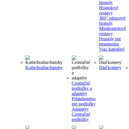
hranoly
Hranolové
zostavy
360° odrazové
hranoly
Minihranolové
zostavy
Hranoly pre
monitoring
Viac kategórií
Kufre/brašne/batohy
Diaľkomery
Centračné
podložky a
adaptéry
Príslušenstvo
pre podložky
Adaptéry
Centračné
podložky