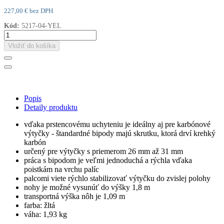
227,00 € bez DPH
Kód:
5217-04-YEL
Vložiť do košíka
Popis
Detaily produktu
vďaka prstencovému uchyteniu je ideálny aj pre karbónové
výtyčky - štandardné bipody majú skrutku, ktorá drví krehký
karbón
určený pre výtyčky s priemerom 26 mm až 31 mm
práca s bipodom je veľmi jednoduchá a rýchla vďaka
poistkám na vrchu palíc
palcomi viete rýchlo stabilizovať výtyčku do zvislej polohy
nohy je možné vysunúť do výšky 1,8 m
transportná výška nôh je 1,09 m
farba: žltá
váha: 1,93 kg