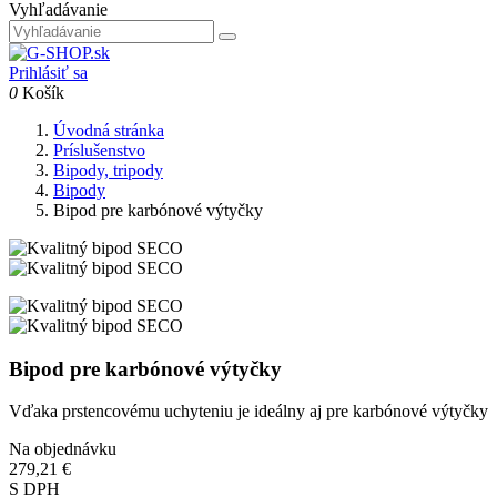
Vyhľadávanie
Prihlásiť sa
0
Košík
Úvodná stránka
Príslušenstvo
Bipody, tripody
Bipody
Bipod pre karbónové výtyčky
Bipod pre karbónové výtyčky
Vďaka prstencovému uchyteniu je ideálny aj pre karbónové výtyčky
Na objednávku
279,21 €
S DPH