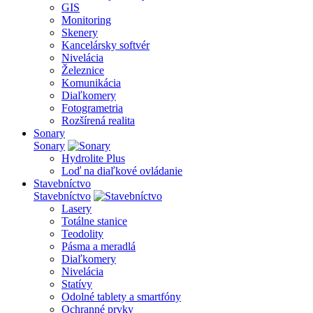
GIS
Monitoring
Skenery
Kancelársky softvér
Nivelácia
Železnice
Komunikácia
Diaľkomery
Fotogrametria
Rozšírená realita
Sonary
Sonary
Hydrolite Plus
Loď na diaľkové ovládanie
Stavebníctvo
Stavebníctvo
Lasery
Totálne stanice
Teodolity
Pásma a meradlá
Diaľkomery
Nivelácia
Statívy
Odolné tablety a smartfóny
Ochranné prvky