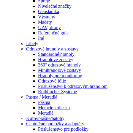
Spreje
Nivelačné značky
Geoslamka
Výstrahy
Mačety
UAV, drony
Referenčné gule
Iné
Libely
Odrazové hranoly a zostavy
Štandardné hranoly
Hranolové zostavy
360° odrazové hranoly
Minihranolové zostavy
Hranoly pre monitoring
Odrazové fólie
Príslušenstvo k odrazovým hranolom
Rothbucher Systeme
Pásma / Meradlá
Pásma
Meracie kolieska
Meradlá
Kufre/brašne/batohy
Centračné podložky a adaptéry
Príslušenstvo pre podložky