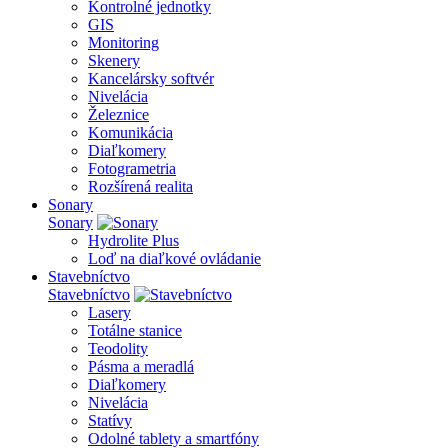
Kontrolné jednotky
GIS
Monitoring
Skenery
Kancelársky softvér
Nivelácia
Železnice
Komunikácia
Diaľkomery
Fotogrametria
Rozšírená realita
Sonary
Sonary
Hydrolite Plus
Loď na diaľkové ovládanie
Stavebníctvo
Stavebníctvo
Lasery
Totálne stanice
Teodolity
Pásma a meradlá
Diaľkomery
Nivelácia
Statívy
Odolné tablety a smartfóny