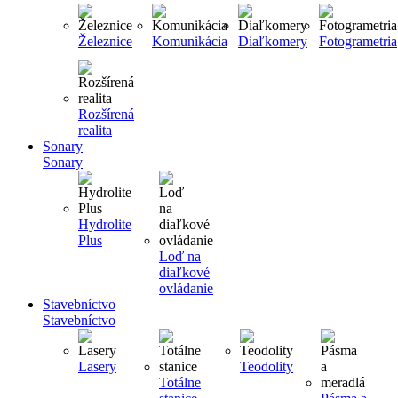
Železnice
Komunikácia
Diaľkomery
Fotogrametria
Rozšírená
realita
Sonary
Sonary
Hydrolite
Plus
Loď na
diaľkové
ovládanie
Stavebníctvo
Stavebníctvo
Lasery
Teodolity
Totálne