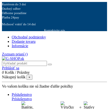
Kuriérom do 3 dní
Osobný odber
Odborne poradíme
Platba 24pay
Možnosť vrátiť do 14 dní
Kontaktujte nás
Obchodné podmienky
Dodanie tovaru
Informácie
Zoznam prianí (
)
Prihlásiť sa
0
Košík
/
Prázdny
Nákupný košík
×
Vo vašom košíku nie sú žiadne ďalšie položky
Príslušenstvo
Príslušenstvo