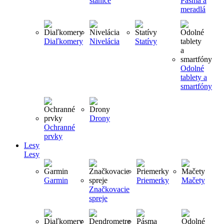
stanice
Pásma a
meradlá
Diaľkomery
Nivelácia
Statívy
Odolné
tablety a
smartfóny
Drony
Ochranné
prvky
Lesy
Lesy
Garmin
Priemerky
Mačety
Značkovacie
spreje