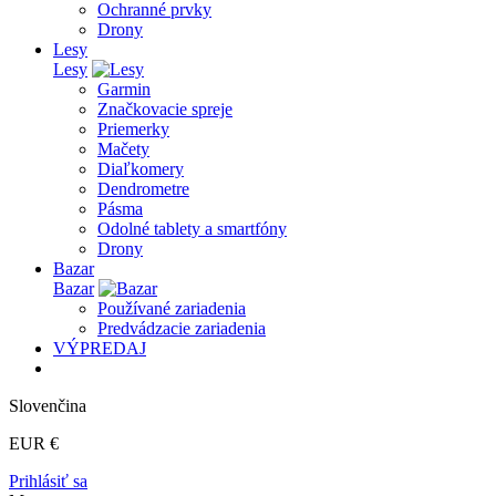
Ochranné prvky
Drony
Lesy
Lesy
Garmin
Značkovacie spreje
Priemerky
Mačety
Diaľkomery
Dendrometre
Pásma
Odolné tablety a smartfóny
Drony
Bazar
Bazar
Používané zariadenia
Predvádzacie zariadenia
VÝPREDAJ
Slovenčina
EUR €
Prihlásiť sa