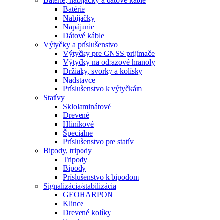
Batérie, nabíjačky a dátové káble
Batérie
Nabíjačky
Napájanie
Dátové káble
Výtyčky a príslušenstvo
Výtyčky pre GNSS prijímače
Výtyčky na odrazové hranoly
Držiaky, svorky a kolísky
Nadstavce
Príslušenstvo k výtyčkám
Statívy
Sklolaminátové
Drevené
Hliníkové
Špeciálne
Príslušenstvo pre statív
Bipody, tripody
Tripody
Bipody
Príslušenstvo k bipodom
Signalizácia/stabilizácia
GEOHARPON
Klince
Drevené kolíky