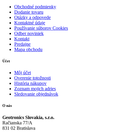
Obchodné podmienky
Dodanie tovaru
Otázky a odpovede
Kontaktné údaje
Používanie súborov Cookies
Odber noviniek
Kontakt
Predajne
Mapa obchodu
Účet
Môj účet
Overenie totožnosti
História nákupov
Zoznam mojich adries
Sledovanie objednávok
O nás
Geotronics Slovakia, s.r.o.
Račianska 77/A
831 02 Bratislava