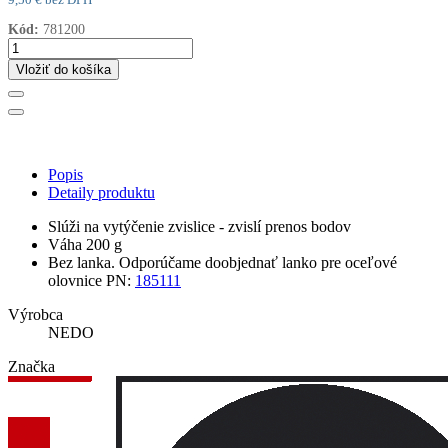
9,50 € bez DPH
Kód:
781200
Vložiť do košíka
Popis
Detaily produktu
Slúži na vytýčenie zvislice - zvislí prenos bodov
Váha 200 g
Bez lanka. Odporúčame doobjednať lanko pre oceľové
olovnice PN:
185111
Výrobca
NEDO
Značka