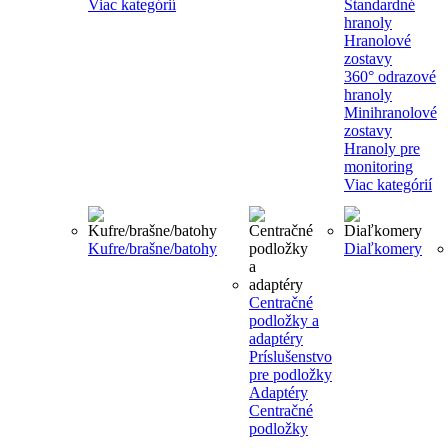
Viac kategórií
Štandardné
hranoly
Hranolové
zostavy
360° odrazové
hranoly
Minihranolové
zostavy
Hranoly pre
monitoring
Viac kategórií
Kufre/brašne/batohy
Diaľkomery
Centračné
podložky a
adaptéry
Príslušenstvo
pre podložky
Adaptéry
Centračné
podložky