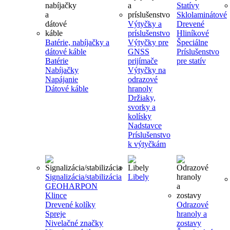
Statívy
Sklolaminátové
Výtyčky a
Drevené
príslušenstvo
Hliníkové
Batérie, nabíjačky a
Výtyčky pre
Špeciálne
dátové káble
GNSS
Príslušenstvo
Batérie
prijímače
pre statív
Nabíjačky
Výtyčky na
Napájanie
odrazové
Dátové káble
hranoly
Držiaky,
svorky a
kolísky
Nadstavce
Príslušenstvo
k výtyčkám
Signalizácia/stabilizácia
Libely
GEOHARPON
Klince
Drevené kolíky
Odrazové
Spreje
hranoly a
Nivelačné značky
zostavy