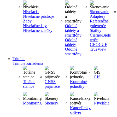
Nivelácia
Skenovanie
Nivelačné prístroje
Adaptéry
Žaby
Referenčné
Nivelačné laty
Odolné
gule/terče
Nivelačné značky
tablety a
Statívy
smartfóny
Čierno/Biele
Odolné
terče
tablety
GEOCUE
Odolné
TrueView
smartfóny
Trimble
Trimble zariadenia
GIS
Totálne
GNSS
Kontrolné
stanice
prijímače
jednotky
Monitoring
Skenery
Nivelácia
Kancelársky
softvér