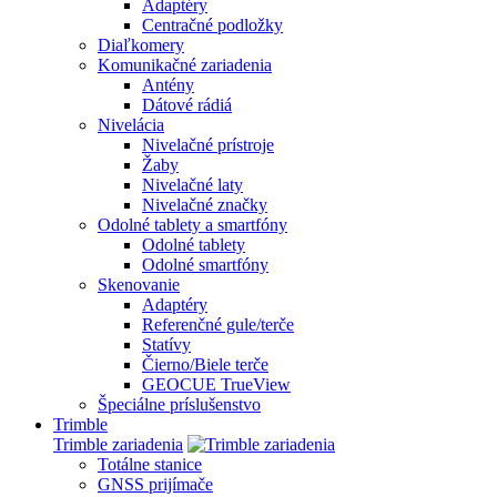
Adaptéry
Centračné podložky
Diaľkomery
Komunikačné zariadenia
Antény
Dátové rádiá
Nivelácia
Nivelačné prístroje
Žaby
Nivelačné laty
Nivelačné značky
Odolné tablety a smartfóny
Odolné tablety
Odolné smartfóny
Skenovanie
Adaptéry
Referenčné gule/terče
Statívy
Čierno/Biele terče
GEOCUE TrueView
Špeciálne príslušenstvo
Trimble
Trimble zariadenia
Totálne stanice
GNSS prijímače