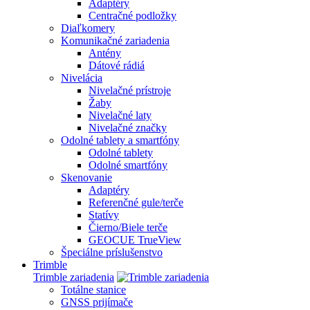
Adaptéry
Centračné podložky
Diaľkomery
Komunikačné zariadenia
Antény
Dátové rádiá
Nivelácia
Nivelačné prístroje
Žaby
Nivelačné laty
Nivelačné značky
Odolné tablety a smartfóny
Odolné tablety
Odolné smartfóny
Skenovanie
Adaptéry
Referenčné gule/terče
Statívy
Čierno/Biele terče
GEOCUE TrueView
Špeciálne príslušenstvo
Trimble
Trimble zariadenia
Totálne stanice
GNSS prijímače