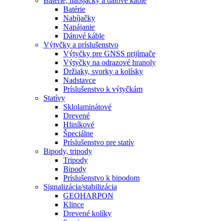
Batérie, nabíjačky a dátové káble
Batérie
Nabíjačky
Napájanie
Dátové káble
Výtyčky a príslušenstvo
Výtyčky pre GNSS prijímače
Výtyčky na odrazové hranoly
Držiaky, svorky a kolísky
Nadstavce
Príslušenstvo k výtyčkám
Statívy
Sklolaminátové
Drevené
Hliníkové
Špeciálne
Príslušenstvo pre statív
Bipody, tripody
Tripody
Bipody
Príslušenstvo k bipodom
Signalizácia/stabilizácia
GEOHARPON
Klince
Drevené kolíky