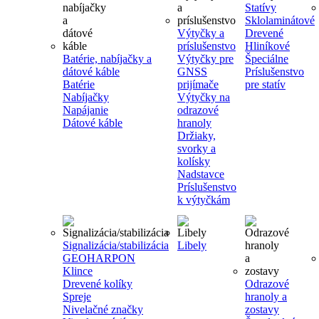
Statívy
Sklolaminátové
Výtyčky a
Drevené
príslušenstvo
Hliníkové
Batérie, nabíjačky a
Výtyčky pre
Špeciálne
dátové káble
GNSS
Príslušenstvo
Batérie
prijímače
pre statív
Nabíjačky
Výtyčky na
Napájanie
odrazové
Dátové káble
hranoly
Držiaky,
svorky a
kolísky
Nadstavce
Príslušenstvo
k výtyčkám
Signalizácia/stabilizácia
Libely
GEOHARPON
Klince
Drevené kolíky
Odrazové
Spreje
hranoly a
Nivelačné značky
zostavy