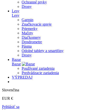
Ochranné prvky
Drony
Lesy
Lesy
Garmin
Značkovacie spreje
Priemerky
Mačety
Diaľkomery
Dendrometre
Pásma
Odolné tablety a smartfóny
Drony
Bazar
Bazar
Používané zariadenia
Predvádzacie zariadenia
VÝPREDAJ
Slovenčina
EUR €
Prihlásiť sa