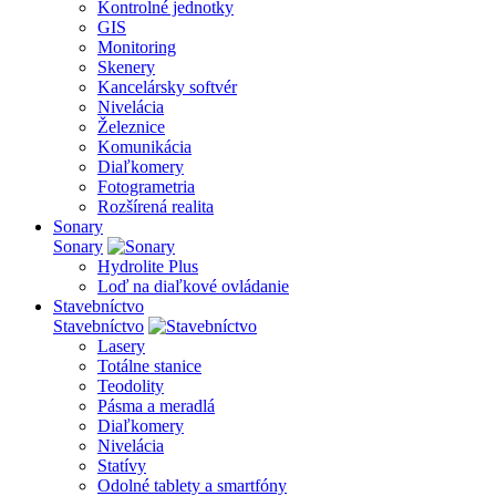
Kontrolné jednotky
GIS
Monitoring
Skenery
Kancelársky softvér
Nivelácia
Železnice
Komunikácia
Diaľkomery
Fotogrametria
Rozšírená realita
Sonary
Sonary
Hydrolite Plus
Loď na diaľkové ovládanie
Stavebníctvo
Stavebníctvo
Lasery
Totálne stanice
Teodolity
Pásma a meradlá
Diaľkomery
Nivelácia
Statívy
Odolné tablety a smartfóny