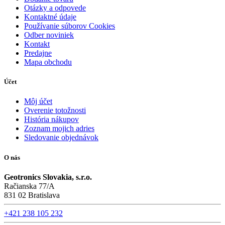
Otázky a odpovede
Kontaktné údaje
Používanie súborov Cookies
Odber noviniek
Kontakt
Predajne
Mapa obchodu
Účet
Môj účet
Overenie totožnosti
História nákupov
Zoznam mojich adries
Sledovanie objednávok
O nás
Geotronics Slovakia, s.r.o.
Račianska 77/A
831 02 Bratislava
+421 238 105 232