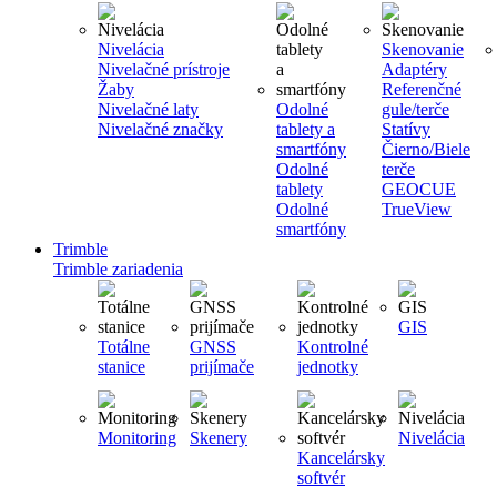
Nivelácia
Skenovanie
Nivelačné prístroje
Adaptéry
Žaby
Referenčné
Nivelačné laty
Odolné
gule/terče
Nivelačné značky
tablety a
Statívy
smartfóny
Čierno/Biele
Odolné
terče
tablety
GEOCUE
Odolné
TrueView
smartfóny
Trimble
Trimble zariadenia
GIS
Totálne
GNSS
Kontrolné
stanice
prijímače
jednotky
Monitoring
Skenery
Nivelácia
Kancelársky
softvér