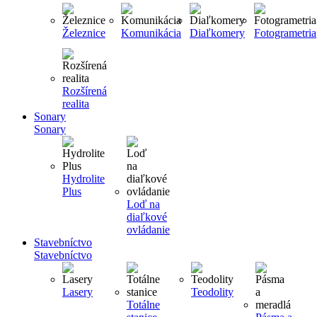
Železnice
Komunikácia
Diaľkomery
Fotogrametria
Rozšírená
realita
Sonary
Sonary
Hydrolite
Plus
Loď na
diaľkové
ovládanie
Stavebníctvo
Stavebníctvo
Lasery
Teodolity
Totálne