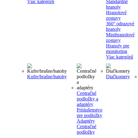
Viac kategórií
Štandardné
hranoly
Hranolové
zostavy
360° odrazové
hranoly
Minihranolové
zostavy
Hranoly pre
monitoring
Viac kategórií
Kufre/brašne/batohy
Diaľkomery
Centračné
podložky a
adaptéry
Príslušenstvo
pre podložky
Adaptéry
Centračné
podložky