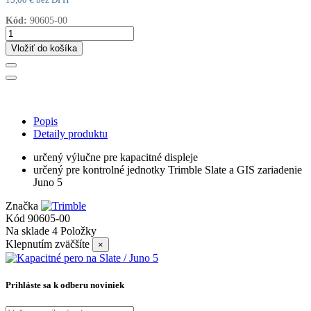
15,00 € bez DPH
Kód:
90605-00
Vložiť do košíka
Popis
Detaily produktu
určený výlučne pre kapacitné displeje
určený pre kontrolné jednotky Trimble Slate a GIS zariadenie
Juno 5
Značka
Kód
90605-00
Na sklade
4 Položky
Klepnutím zväčšíte
×
Prihláste sa k odberu noviniek