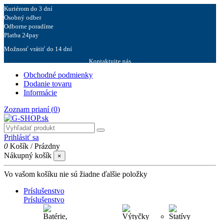
Kuriérom do 3 dní
Osobný odber
Odborne poradíme
Platba 24pay
Možnosť vrátiť do 14 dní
Kontaktujte nás
Obchodné podmienky
Dodanie tovaru
Informácie
Zoznam prianí (
0
)
Prihlásiť sa
0
Košík
/
Prázdny
Nákupný košík
×
Vo vašom košíku nie sú žiadne ďalšie položky
Príslušenstvo
Príslušenstvo