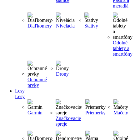
stanice
Pásma a
meradlá
Diaľkomery
Nivelácia
Statívy
Odolné
tablety a
smartfóny
Drony
Ochranné
prvky
Lesy
Lesy
Garmin
Priemerky
Mačety
Značkovacie
spreje