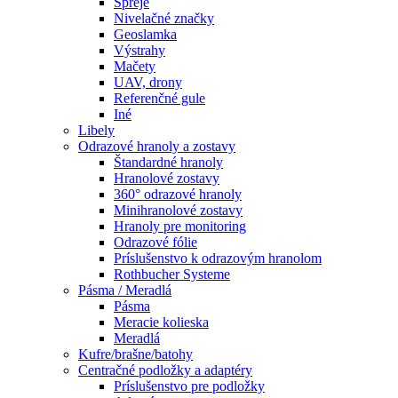
Spreje
Nivelačné značky
Geoslamka
Výstrahy
Mačety
UAV, drony
Referenčné gule
Iné
Libely
Odrazové hranoly a zostavy
Štandardné hranoly
Hranolové zostavy
360° odrazové hranoly
Minihranolové zostavy
Hranoly pre monitoring
Odrazové fólie
Príslušenstvo k odrazovým hranolom
Rothbucher Systeme
Pásma / Meradlá
Pásma
Meracie kolieska
Meradlá
Kufre/brašne/batohy
Centračné podložky a adaptéry
Príslušenstvo pre podložky