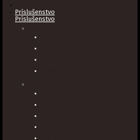
Príslušenstvo
Príslušenstvo
Batérie, nabíjačky a dátové káble
Batérie
Nabíjačky
Napájanie
Dátové káble
Výtyčky a príslušenstvo
Výtyčky pre GNSS prijímače
Výtyčky na odrazové hranoly
Držiaky, svorky a kolísky
Nadstavce
Príslušenstvo k výtyčkám