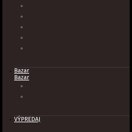
Diaľkomery
Dendrometre
Pásma
Odolné tablety a smartfóny
Drony
Bazar
Bazar
Používané zariadenia
Predvádzacie zariadenia
VÝPREDAJ