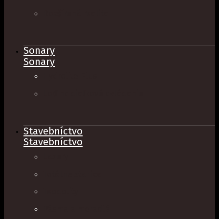
Rozšírená realita
Sonary
Sonary
Hydrolite Plus
Loď na diaľkové ovládanie
Stavebníctvo
Stavebníctvo
Lasery
Totálne stanice
Teodolity
Pásma a meradlá