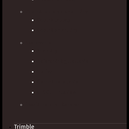
Odolné tablety a smartfóny
Odolné tablety
Odolné smartfóny
Skenovanie
Adaptéry
Referenčné gule/terče
Statívy
Čierno/Biele terče
GEOCUE TrueView
Špeciálne príslušenstvo
Trimble