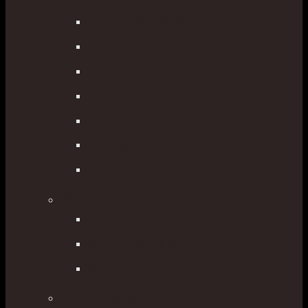
Hranolové zostavy
360° odrazové hranoly
Minihranolové zostavy
Hranoly pre monitoring
Odrazové fólie
Príslušenstvo k odrazovým hranolom
Rothbucher Systeme
Pásma / Meradlá
Pásma
Meracie kolieska
Meradlá
Kufre/brašne/batohy