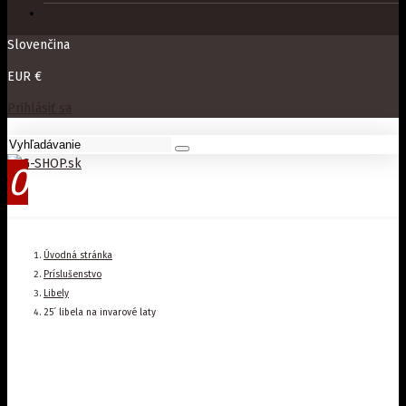
Slovenčina
EUR €
Prihlásiť sa
0
Úvodná stránka
Príslušenstvo
Libely
25´ libela na invarové laty