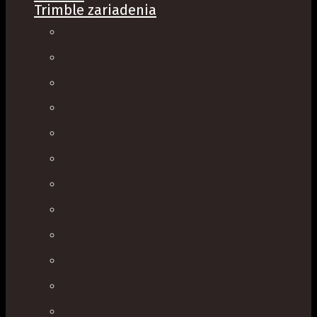
Trimble zariadenia
Totálne stanice
GNSS prijímače
Kontrolné jednotky
GIS
Monitoring
Skenery
Kancelársky softvér
Nivelácia
Železnice
Komunikácia
Diaľkomery
Fotogrametria