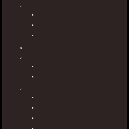
Centračné podložky a adaptéry
Príslušenstvo pre podložky
Adaptéry
Centračné podložky
Diaľkomery
Komunikačné zariadenia
Antény
Dátové rádiá
Nivelácia
Nivelačné prístroje
Žaby
Nivelačné laty
Nivelačné značky