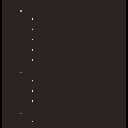
Statívy
Sklolaminátové
Drevené
Hliníkové
Špeciálne
Príslušenstvo pre statív
Bipody, tripody
Tripody
Bipody
Príslušenstvo k bipodom
Signalizácia/stabilizácia
GEOHARPON