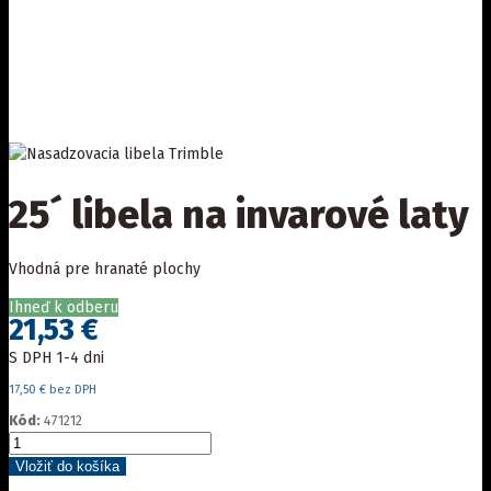
25´ libela na invarové laty
Vhodná pre hranaté plochy
Ihneď k odberu
21,53 €
S DPH
1-4 dni
17,50 € bez DPH
Kód:
471212
Vložiť do košíka