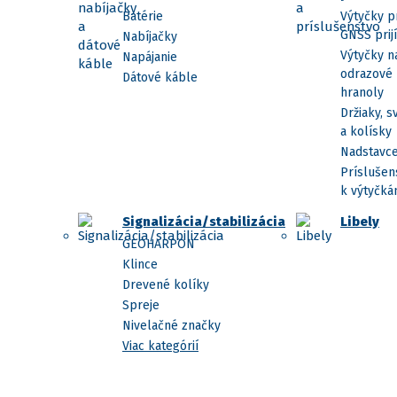
Batérie
Výtyčky p
GNSS prij
Nabíjačky
Výtyčky n
Napájanie
odrazové
Dátové káble
hranoly
Držiaky, s
a kolísky
Nadstavc
Príslušen
k výtyčk
Signalizácia/stabilizácia
Libely
GEOHARPON
Klince
Drevené kolíky
Spreje
Nivelačné značky
Viac kategórií