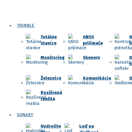
TRIMBLE
Totálne
GNSS
K
stanice
prijímače
j
Monitoring
Skenery
K
s
Železnice
Komunikácia
D
Rozšírená
realita
SONARY
Hydrolite
Loď na