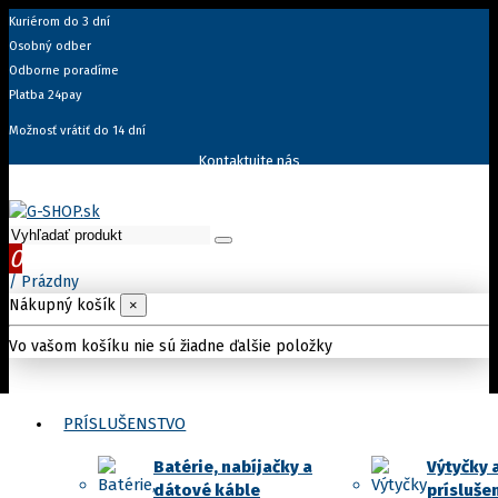
Kuriérom do 3 dní
Osobný odber
Odborne poradíme
Platba 24pay
Možnosť vrátiť do 14 dní
Kontaktujte nás
0
/
Prázdny
Nákupný košík
×
Vo vašom košíku nie sú žiadne ďalšie položky
PRÍSLUŠENSTVO
Batérie, nabíjačky a
Výtyčky 
dátové káble
prísluše