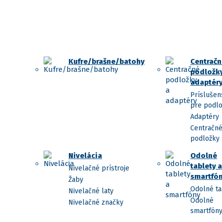
Kufre/brašne/batohy
Centračn
podložky
adaptér
Príslušen
pre podl
Adaptéry
Centračn
podložky
Nivelácia
Odolné
tablety a
Nivelačné prístroje
smartfó
Žaby
Odolné ta
Nivelačné laty
Odolné
Nivelačné značky
smartfón