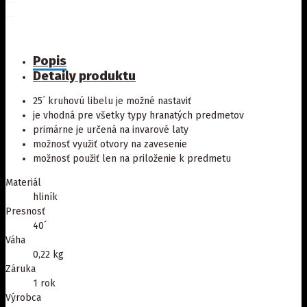
Popis
Detaily produktu
25´ kruhovú libelu je možné nastaviť
je vhodná pre všetky typy hranatých predmetov
primárne je určená na invarové laty
možnosť využiť otvory na zavesenie
možnosť použiť len na priloženie k predmetu
Materiál
hliník
Presnosť
40´
Váha
0,22 kg
Záruka
1 rok
Výrobca