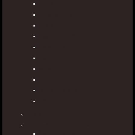
Klince
Drevené kolíky
Spreje
Nivelačné značky
Geoslamka
Výstrahy
Mačety
UAV, drony
Referenčné gule
Iné
Libely
Odrazové hranoly a zostavy
Štandardné hranoly