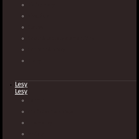
Diaľkomery
Nivelácia
Statívy
Odolné tablety a smartfóny
Ochranné prvky
Drony
Lesy
Lesy
Garmin
Značkovacie spreje
Priemerky
Mačety