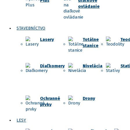
Plus
diaľkové
ovládanie
STAVEBNÍCTVO
Lasery
Totálne
Teod
stanice
Diaľkomery
Nivelácia
Stat
Ochranné
Drony
prvky
LESY