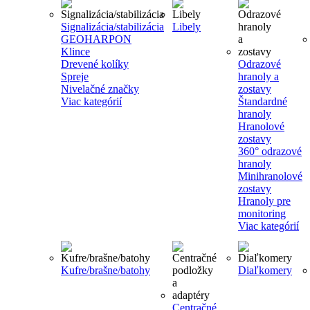
Signalizácia/stabilizácia
Libely
GEOHARPON
Klince
Drevené kolíky
Odrazové
Spreje
hranoly a
Nivelačné značky
zostavy
Viac kategórií
Štandardné
hranoly
Hranolové
zostavy
360° odrazové
hranoly
Minihranolové
zostavy
Hranoly pre
monitoring
Viac kategórií
Kufre/brašne/batohy
Diaľkomery
Centračné