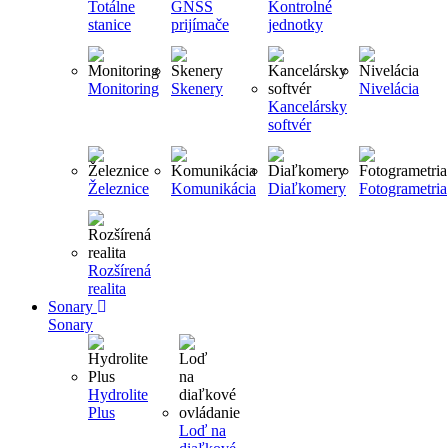
Totálne
GNSS
Kontrolné
stanice
prijímače
jednotky
Monitoring
Skenery
Nivelácia
Kancelársky
softvér
Železnice
Komunikácia
Diaľkomery
Fotogrametria
Rozšírená
realita
Sonary
Sonary
Hydrolite
Plus
Loď na