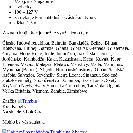
Malajzii a Singapure
2 zdierky
100 – 127 V
zásuvka je kompatibilná so zástrčkou typu G
dĺžka: 1,5 m
Zoznam krajín kde je možné využiť tento typ:
Čínska ľudová republika, Bahrajn, Bangladéš, Belize, Bhután,
Botswana, Brunej, Gambie, Ghana, Gibraltár, Grenada, Guatemala,
Guyana, Hong Kong, Indie, Indonézia, Irak, Írsko, Jemen,
Jordánsko, Kambodža, Katar, Kazachstan, Keòa, Kuvajt, Kypr,
Libanon, Macao, Malajsia, Malawi, Maledivy, Malta, Mauricius,
Myanmar (Barma), Nigérie, Normanské ostrovy, Omán, Saudská
Arábia, Salvador, Seychelly, Sierra Leone, Singapur, Spojené
arabské emiráty, Spoločenstvo Dominika, Svätá Lucia, Svätý
Kryštof a Nevis, Svätý Vincent a Grenadiny, Tanzánia, Uganda,
Veľká Británia, Vietnam, Zambia, Zimbabwe
Značka
Kód
Kábel G
Na sklade
5 Položky
Mohlo by vás zaujať aj