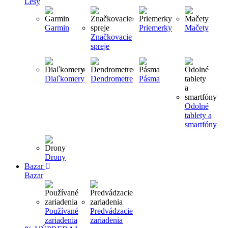
Lesy
Garmin
Priemerky
Mačety
Značkovacie
spreje
Diaľkomery
Dendrometre
Pásma
Odolné
tablety a
smartfóny
Drony
Bazar
Bazar
Používané
Predvádzacie
zariadenia
zariadenia