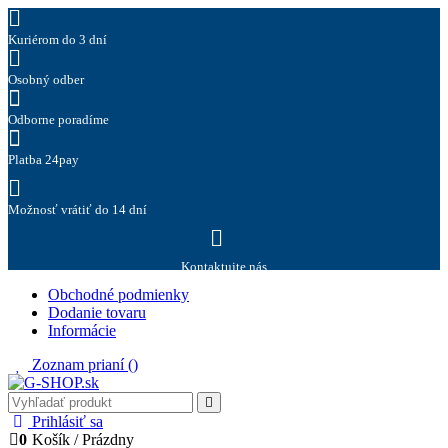
Kuriérom do 3 dní
Osobný odber
Odborne poradíme
Platba 24pay
Možnosť vrátiť do 14 dní
Kontaktujte nás
Obchodné podmienky
Dodanie tovaru
Informácie
Zoznam prianí (
)
Prihlásiť sa
0
Košík
/
Prázdny