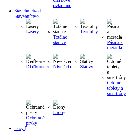
diaľkové
ovládanie
Stavebníctvo
Stavebníctvo
Lasery
Teodolity
Totálne
stanice
Pásma a
meradlá
Diaľkomery
Nivelácia
Statívy
Odolné
tablety a
smartfóny
Drony
Ochranné
prvky
Lesy