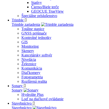
Statívy
Čierno/Biele terče
GEOCUE TrueView
Špeciálne príslušenstvo
Trimble
Trimble zariadenia
Totálne stanice
GNSS prijímače
Kontrolné jednotky
GIS
Monitoring
Skenery
Kancelársky softvér
Nivelácia
Železnice
Komunikácia
Diaľkomery
Fotogrametria
Rozšírená realita
Sonary
Sonary
Hydrolite Plus
Loď na diaľkové ovládanie
Stavebníctvo
Stavebníctvo