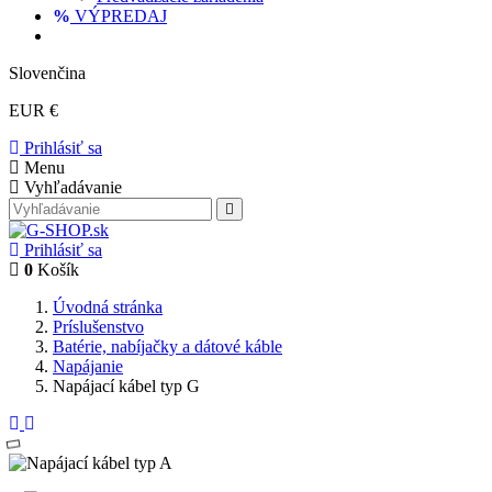
VÝPREDAJ
Slovenčina
EUR €
Prihlásiť sa
Menu
Vyhľadávanie
Prihlásiť sa
0
Košík
Úvodná stránka
Príslušenstvo
Batérie, nabíjačky a dátové káble
Napájanie
Napájací kábel typ G