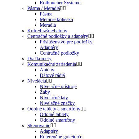
Rothbucher Systeme
Pásma / Meradlá
Pásma
Meracie kolieska
Meradlá
Kufre/brašne/batohy
Centračné podložky a adaptéry
Príslušenstvo pre podložky
Adaptéry
Centračné podložky
Diaľkomery
Komunikačné zariadenia
Antény
Dátové rádiá
Nivelácia
Nivelačné prístroje
Žaby
Nivelačné laty
Nivelačné značky
Odolné tablety a smartfóny
Odolné tablety
Odolné smartfóny
Skenovanie
Adaptéry
Referenčné gule/terče