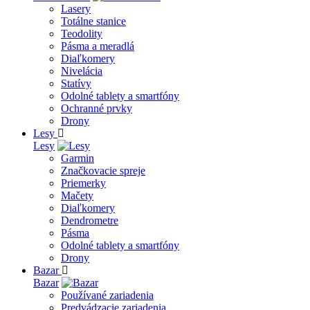
Lasery
Totálne stanice
Teodolity
Pásma a meradlá
Diaľkomery
Nivelácia
Statívy
Odolné tablety a smartfóny
Ochranné prvky
Drony
Lesy
Lesy
Garmin
Značkovacie spreje
Priemerky
Mačety
Diaľkomery
Dendrometre
Pásma
Odolné tablety a smartfóny
Drony
Bazar
Bazar
Používané zariadenia
Predvádzacie zariadenia