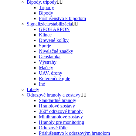
Bipody, tripody
Tripody
Bipody
Príslušenstvo k bipodom
Signalizácia/stabilizácia
GEOHARPON
Klince
Drevené kolíky
Spreje
Nivelačné značky
Geoslamka
Výstrahy
Mačety
UAV, drony
Referenčné gule
Iné
Libely
Odrazové hranoly a zostavy
Štandardné hranoly
Hranolové zostavy
360° odrazové hranoly
Minihranolové zostavy
Hranoly pre monitoring
Odrazové fólie
Príslušenstvo k odrazovým hranolom