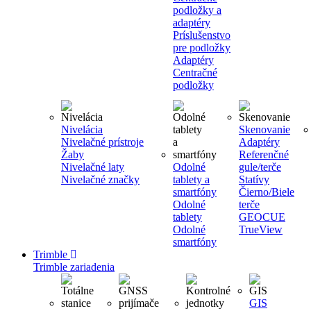
podložky a
adaptéry
Príslušenstvo
pre podložky
Adaptéry
Centračné
podložky
Nivelácia
Skenovanie
Nivelačné prístroje
Adaptéry
Žaby
Referenčné
Nivelačné laty
Odolné
gule/terče
Nivelačné značky
tablety a
Statívy
smartfóny
Čierno/Biele
Odolné
terče
tablety
GEOCUE
Odolné
TrueView
smartfóny
Trimble
Trimble zariadenia
GIS