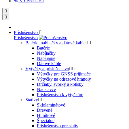
VÝPREDAJ
Príslušenstvo
Príslušenstvo
Batérie, nabíjačky a dátové káble
Batérie
Nabíjačky
Napájanie
Dátové káble
Výtyčky a príslušenstvo
Výtyčky pre GNSS prijímače
Výtyčky na odrazové hranoly
Držiaky, svorky a kolísky
Nadstavce
Príslušenstvo k výtyčkám
Statívy
Sklolaminátové
Drevené
Hliníkové
Špeciálne
Príslušenstvo pre statív