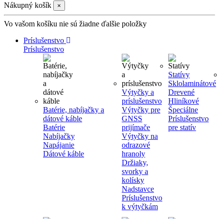
Nákupný košík
×
Vo vašom košíku nie sú žiadne ďalšie položky
Príslušenstvo
Príslušenstvo
Statívy
Sklolaminátové
Výtyčky a
Drevené
príslušenstvo
Hliníkové
Batérie, nabíjačky a
Výtyčky pre
Špeciálne
dátové káble
GNSS
Príslušenstvo
Batérie
prijímače
pre statív
Nabíjačky
Výtyčky na
Napájanie
odrazové
Dátové káble
hranoly
Držiaky,
svorky a
kolísky
Nadstavce
Príslušenstvo
k výtyčkám