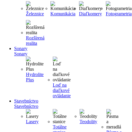
Železnice
Komunikácia
Diaľkomery
Fotogrametria
Rozšírená
realita
Sonary
Sonary
Hydrolite
Plus
Loď na
diaľkové
ovládanie
Stavebníctvo
Stavebníctvo
Lasery
Teodolity
Totálne