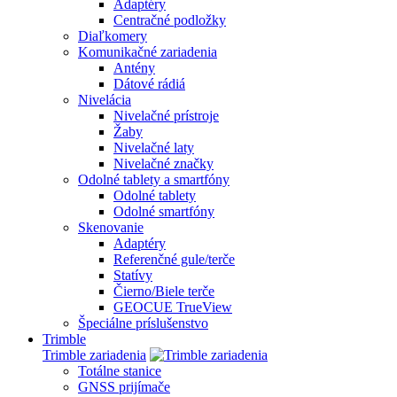
Adaptéry
Centračné podložky
Diaľkomery
Komunikačné zariadenia
Antény
Dátové rádiá
Nivelácia
Nivelačné prístroje
Žaby
Nivelačné laty
Nivelačné značky
Odolné tablety a smartfóny
Odolné tablety
Odolné smartfóny
Skenovanie
Adaptéry
Referenčné gule/terče
Statívy
Čierno/Biele terče
GEOCUE TrueView
Špeciálne príslušenstvo
Trimble
Trimble zariadenia
Totálne stanice
GNSS prijímače