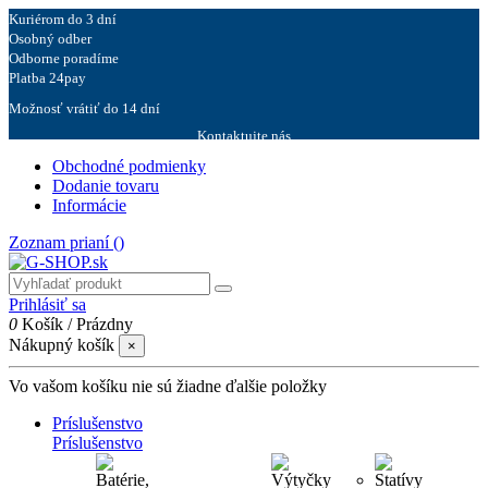
Kuriérom do 3 dní
Osobný odber
Odborne poradíme
Platba 24pay
Možnosť vrátiť do 14 dní
Kontaktujte nás
Obchodné podmienky
Dodanie tovaru
Informácie
Zoznam prianí (
)
Prihlásiť sa
0
Košík
/
Prázdny
Nákupný košík
×
Vo vašom košíku nie sú žiadne ďalšie položky
Príslušenstvo
Príslušenstvo