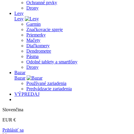
Ochranné prvky
Drony
Lesy
Lesy
Garmin
Značkovacie spreje
Priemerky
Mačety
Diaľkomery
Dendrometre
Pásma
Odolné tablety a smartfóny
Drony
Bazar
Bazar
Používané zariadenia
Predvádzacie zariadenia
VÝPREDAJ
Slovenčina
EUR €
Prihlásiť sa