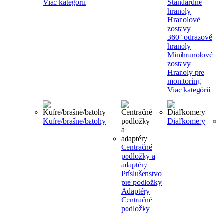
Viac kategórií
Štandardné
hranoly
Hranolové
zostavy
360° odrazové
hranoly
Minihranolové
zostavy
Hranoly pre
monitoring
Viac kategórií
Kufre/brašne/batohy
Diaľkomery
Centračné
podložky a
adaptéry
Príslušenstvo
pre podložky
Adaptéry
Centračné
podložky