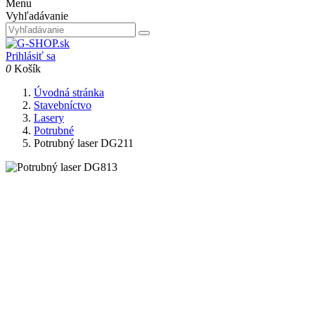
Menu
Vyhľadávanie
Prihlásiť sa
0
Košík
Úvodná stránka
Stavebníctvo
Lasery
Potrubné
Potrubný laser DG211