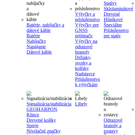
Statívy
Sklolaminátové
Výtyčky a
Drevené
príslušenstvo
Hliníkové
Batérie, nabíjačky a
Výtyčky pre
Špeciálne
dátové káble
GNSS
Príslušenstvo
Batérie
prijímače
pre statív
Nabíjačky
Výtyčky na
Napájanie
odrazové
Dátové káble
hranoly
Držiaky,
svorky a
kolísky
Nadstavce
Príslušenstvo
k výtyčkám
Signalizácia/stabilizácia
Libely
GEOHARPON
Klince
Drevené kolíky
Odrazové
Spreje
hranoly a
Nivelačné značky
zostavy