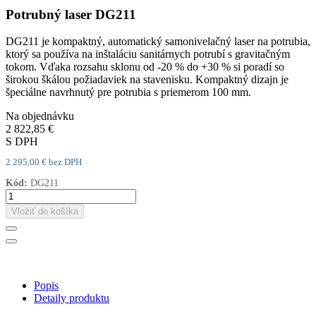
Potrubný laser DG211
DG211 je kompaktný, automatický samonivelačný laser na potrubia,
ktorý sa používa na inštaláciu sanitárnych potrubí s gravitačným
tokom. Vďaka rozsahu sklonu od -20 % do +30 % si poradí so
širokou škálou požiadaviek na stavenisku. Kompaktný dizajn je
špeciálne navrhnutý pre potrubia s priemerom 100 mm.
Na objednávku
2 822,85 €
S DPH
2 295,00 € bez DPH
Kód:
DG211
Vložiť do košíka
Popis
Detaily produktu