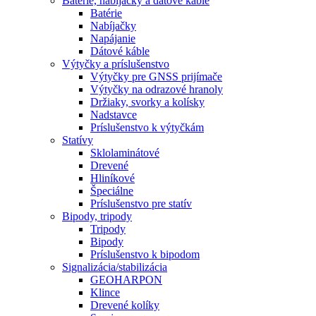
Batérie, nabíjačky a dátové káble
Batérie
Nabíjačky
Napájanie
Dátové káble
Výtyčky a príslušenstvo
Výtyčky pre GNSS prijímače
Výtyčky na odrazové hranoly
Držiaky, svorky a kolísky
Nadstavce
Príslušenstvo k výtyčkám
Statívy
Sklolaminátové
Drevené
Hliníkové
Špeciálne
Príslušenstvo pre statív
Bipody, tripody
Tripody
Bipody
Príslušenstvo k bipodom
Signalizácia/stabilizácia
GEOHARPON
Klince
Drevené kolíky