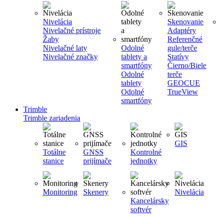
Nivelácia
Skenovanie
Nivelačné prístroje
Adaptéry
Žaby
Referenčné
Nivelačné laty
Odolné
gule/terče
Nivelačné značky
tablety a
Statívy
smartfóny
Čierno/Biele
Odolné
terče
tablety
GEOCUE
Odolné
TrueView
smartfóny
Trimble
Trimble zariadenia
GIS
Totálne
GNSS
Kontrolné
stanice
prijímače
jednotky
Monitoring
Skenery
Nivelácia
Kancelársky
softvér