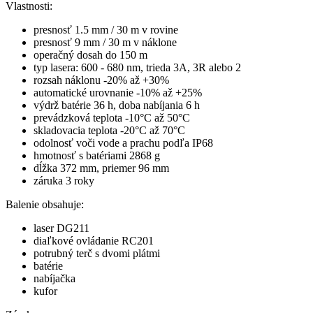
Vlastnosti:
presnosť 1.5 mm / 30 m v rovine
presnosť 9 mm / 30 m v náklone
operačný dosah do 150 m
typ lasera: 600 - 680 nm, trieda 3A, 3R alebo 2
rozsah náklonu -20% až +30%
automatické urovnanie -10% až +25%
výdrž batérie 36 h, doba nabíjania 6 h
prevádzková teplota
-10°C až 50°C
skladovacia teplota
-20°C až 70°C
odolnosť voči vode a prachu podľa IP68
hmotnosť s batériami 2868 g
dĺžka 372 mm, priemer 96 mm
záruka 3 roky
Balenie obsahuje:
laser DG211
diaľkové ovládanie RC201
potrubný terč s dvomi plátmi
batérie
nabíjačka
kufor