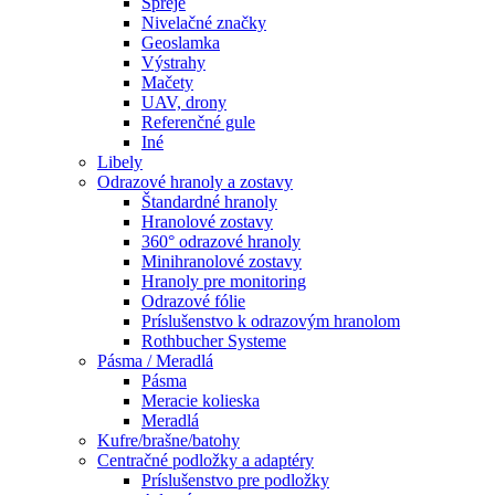
Spreje
Nivelačné značky
Geoslamka
Výstrahy
Mačety
UAV, drony
Referenčné gule
Iné
Libely
Odrazové hranoly a zostavy
Štandardné hranoly
Hranolové zostavy
360° odrazové hranoly
Minihranolové zostavy
Hranoly pre monitoring
Odrazové fólie
Príslušenstvo k odrazovým hranolom
Rothbucher Systeme
Pásma / Meradlá
Pásma
Meracie kolieska
Meradlá
Kufre/brašne/batohy
Centračné podložky a adaptéry
Príslušenstvo pre podložky