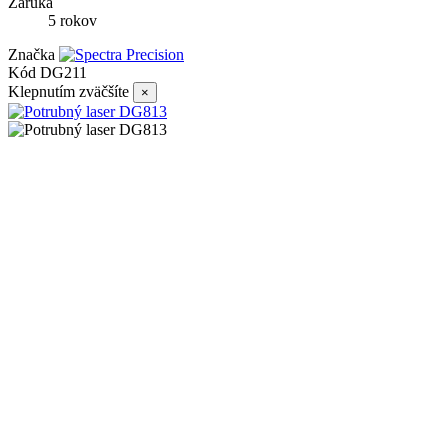
Záruka
5 rokov
Značka
Kód
DG211
Klepnutím zväčšíte
×