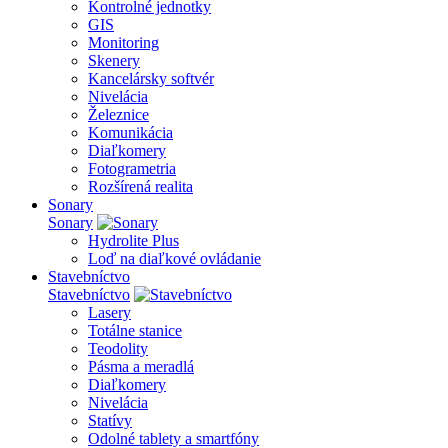
Kontrolné jednotky
GIS
Monitoring
Skenery
Kancelársky softvér
Nivelácia
Železnice
Komunikácia
Diaľkomery
Fotogrametria
Rozšírená realita
Sonary
Sonary
Hydrolite Plus
Loď na diaľkové ovládanie
Stavebníctvo
Stavebníctvo
Lasery
Totálne stanice
Teodolity
Pásma a meradlá
Diaľkomery
Nivelácia
Statívy
Odolné tablety a smartfóny