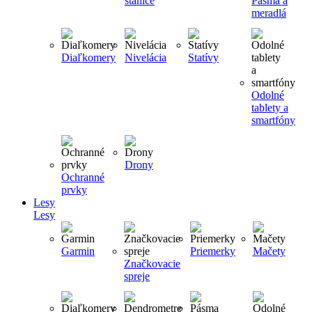
stanice
Pásma a
meradlá
Diaľkomery
Nivelácia
Statívy
Odolné
tablety a
smartfóny
Drony
Ochranné
prvky
Lesy
Lesy
Garmin
Priemerky
Mačety
Značkovacie
spreje