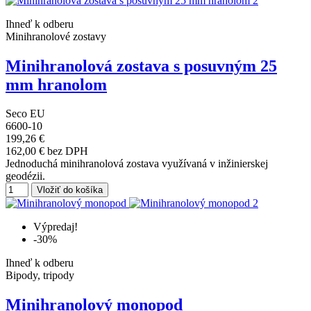
Ihneď k odberu
Minihranolové zostavy
Minihranolová zostava s posuvným 25
mm hranolom
Seco EU
6600-10
199,26 €
162,00 € bez DPH
Jednoduchá minihranolová zostava využívaná v inžinierskej
geodézii.
Vložiť do košíka
Výpredaj!
-30%
Ihneď k odberu
Bipody, tripody
Minihranolový monopod