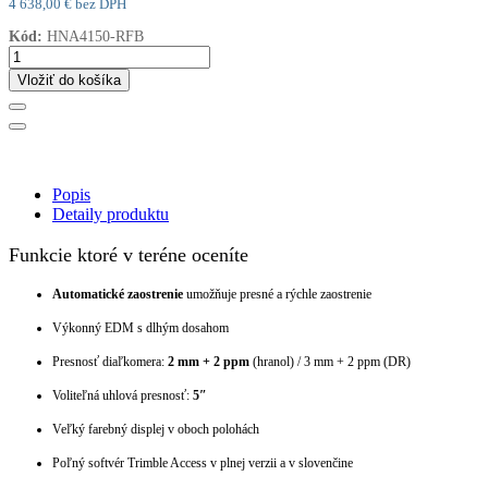
4 638,00 € bez DPH
Kód:
HNA4150-RFB
Vložiť do košíka
Popis
Detaily produktu
Funkcie ktoré v teréne oceníte
Automatické zaostrenie
umožňuje presné a rýchle zaostrenie
Výkonný EDM s dlhým dosahom
Presnosť diaľkomera:
2 mm + 2 ppm
(hranol) / 3 mm + 2 ppm (DR)
Voliteľná uhlová presnosť:
5″
Veľký farebný displej v oboch polohách
Poľný softvér Trimble Access v plnej verzii a v slovenčine