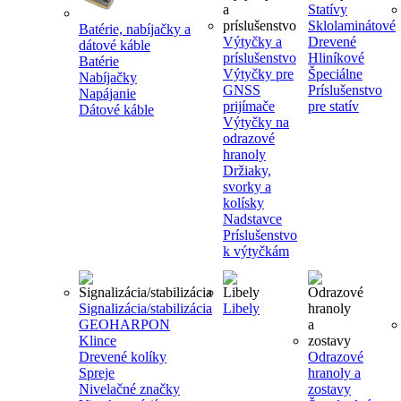
Statívy
Sklolaminátové
Batérie, nabíjačky a
Výtyčky a
Drevené
dátové káble
príslušenstvo
Hliníkové
Batérie
Výtyčky pre
Špeciálne
Nabíjačky
GNSS
Príslušenstvo
Napájanie
prijímače
pre statív
Dátové káble
Výtyčky na
odrazové
hranoly
Držiaky,
svorky a
kolísky
Nadstavce
Príslušenstvo
k výtyčkám
Signalizácia/stabilizácia
Libely
GEOHARPON
Klince
Drevené kolíky
Odrazové
Spreje
hranoly a
Nivelačné značky
zostavy