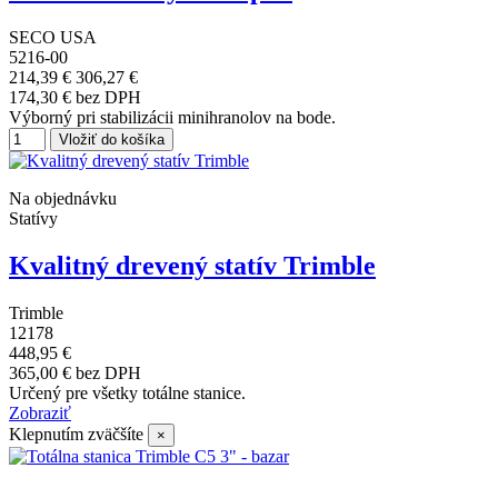
SECO USA
5216-00
214,39 €
306,27 €
174,30 € bez DPH
Výborný pri stabilizácii minihranolov na bode.
Vložiť do košíka
Na objednávku
Statívy
Kvalitný drevený statív Trimble
Trimble
12178
448,95 €
365,00 € bez DPH
Určený pre všetky totálne stanice.
Zobraziť
Klepnutím zväčšíte
×