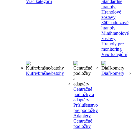
Viac kategórií
Štandardné
hranoly
Hranolové
zostavy
360° odrazové
hranoly
Minihranolové
zostavy
Hranoly pre
monitoring
Viac kategórií
Kufre/brašne/batohy
Diaľkomery
Centračné
podložky a
adaptéry
Príslušenstvo
pre podložky
Adaptéry
Centračné
podložky