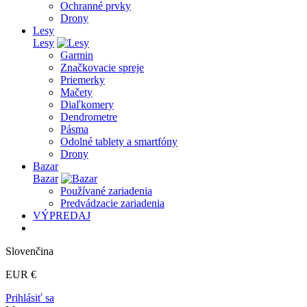
Ochranné prvky
Drony
Lesy
Lesy
Garmin
Značkovacie spreje
Priemerky
Mačety
Diaľkomery
Dendrometre
Pásma
Odolné tablety a smartfóny
Drony
Bazar
Bazar
Používané zariadenia
Predvádzacie zariadenia
VÝPREDAJ
Slovenčina
EUR €
Prihlásiť sa