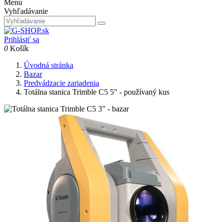
Menu
Vyhľadávanie
Prihlásiť sa
0
Košík
Úvodná stránka
Bazar
Predvádzacie zariadenia
Totálna stanica Trimble C5 5" - používaný kus