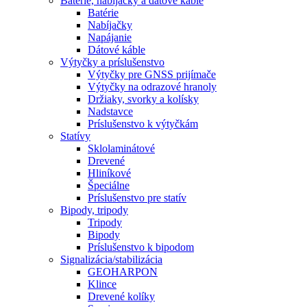
Batérie, nabíjačky a dátové káble
Batérie
Nabíjačky
Napájanie
Dátové káble
Výtyčky a príslušenstvo
Výtyčky pre GNSS prijímače
Výtyčky na odrazové hranoly
Držiaky, svorky a kolísky
Nadstavce
Príslušenstvo k výtyčkám
Statívy
Sklolaminátové
Drevené
Hliníkové
Špeciálne
Príslušenstvo pre statív
Bipody, tripody
Tripody
Bipody
Príslušenstvo k bipodom
Signalizácia/stabilizácia
GEOHARPON
Klince
Drevené kolíky