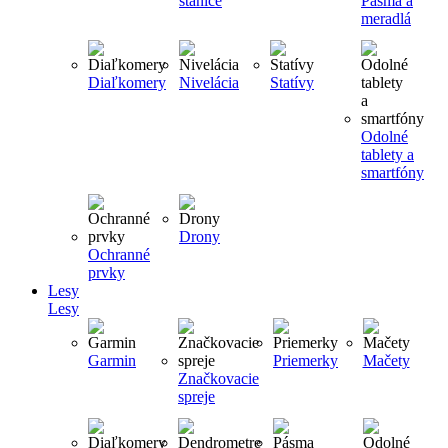
stanice
Pásma a
meradlá
Diaľkomery
Nivelácia
Statívy
Odolné
tablety a
smartfóny
Drony
Ochranné
prvky
Lesy
Lesy
Garmin
Priemerky
Mačety
Značkovacie
spreje