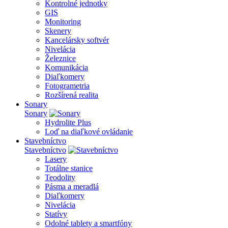
Kontrolné jednotky
GIS
Monitoring
Skenery
Kancelársky softvér
Nivelácia
Železnice
Komunikácia
Diaľkomery
Fotogrametria
Rozšírená realita
Sonary
Sonary
Hydrolite Plus
Loď na diaľkové ovládanie
Stavebníctvo
Stavebníctvo
Lasery
Totálne stanice
Teodolity
Pásma a meradlá
Diaľkomery
Nivelácia
Statívy
Odolné tablety a smartfóny