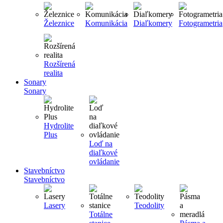
Železnice
Komunikácia
Diaľkomery
Fotogrametria
Rozšírená
realita
Sonary
Sonary
Hydrolite
Plus
Loď na
diaľkové
ovládanie
Stavebníctvo
Stavebníctvo
Lasery
Teodolity
Totálne