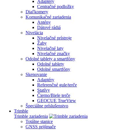
Adaptéry
Centračné podložky
Diaľkomery
Komunikačné zariadenia
Antény
Dátové rádiá
Nivelácia
Nivelačné prístroje
Žaby
Nivelačné laty
Nivelačné značky
Odolné tablety a smartfóny
Odolné tablety
Odolné smartfóny
Skenovanie
Adaptéry
Referenčné gule/terče
Statívy
Čierno/Biele terče
GEOCUE TrueView
Špeciálne príslušenstvo
Trimble
Trimble zariadenia
Totálne stanice
GNSS prijímače