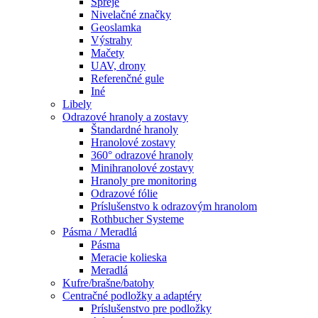
Spreje
Nivelačné značky
Geoslamka
Výstrahy
Mačety
UAV, drony
Referenčné gule
Iné
Libely
Odrazové hranoly a zostavy
Štandardné hranoly
Hranolové zostavy
360° odrazové hranoly
Minihranolové zostavy
Hranoly pre monitoring
Odrazové fólie
Príslušenstvo k odrazovým hranolom
Rothbucher Systeme
Pásma / Meradlá
Pásma
Meracie kolieska
Meradlá
Kufre/brašne/batohy
Centračné podložky a adaptéry
Príslušenstvo pre podložky