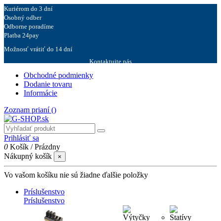
Kuriérom do 3 dní
Osobný odber
Odborne poradíme
Platba 24pay
Možnosť vrátiť do 14 dní
Kontaktujte nás
Obchodné podmienky
Dodanie tovaru
Informácie
Zoznam prianí (
)
Prihlásiť sa
0
Košík
/
Prázdny
Nákupný košík
×
Vo vašom košíku nie sú žiadne ďalšie položky
Príslušenstvo
Príslušenstvo