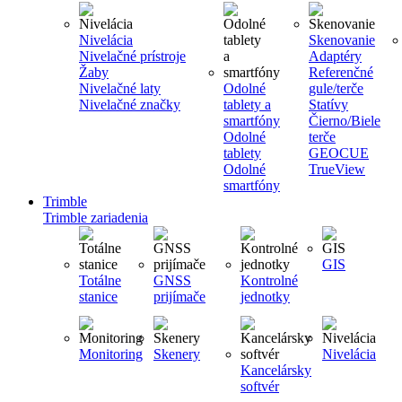
Nivelácia
Skenovanie
Nivelačné prístroje
Adaptéry
Žaby
Referenčné
Nivelačné laty
Odolné
gule/terče
Nivelačné značky
tablety a
Statívy
smartfóny
Čierno/Biele
Odolné
terče
tablety
GEOCUE
Odolné
TrueView
smartfóny
Trimble
Trimble zariadenia
GIS
Totálne
GNSS
Kontrolné
stanice
prijímače
jednotky
Monitoring
Skenery
Nivelácia
Kancelársky
softvér