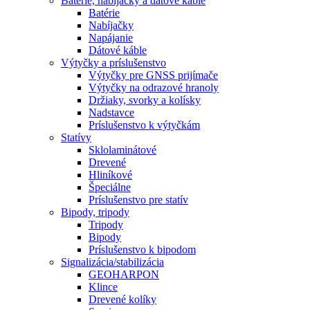
Batérie, nabíjačky a dátové káble
Batérie
Nabíjačky
Napájanie
Dátové káble
Výtyčky a príslušenstvo
Výtyčky pre GNSS prijímače
Výtyčky na odrazové hranoly
Držiaky, svorky a kolísky
Nadstavce
Príslušenstvo k výtyčkám
Statívy
Sklolaminátové
Drevené
Hliníkové
Špeciálne
Príslušenstvo pre statív
Bipody, tripody
Tripody
Bipody
Príslušenstvo k bipodom
Signalizácia/stabilizácia
GEOHARPON
Klince
Drevené kolíky