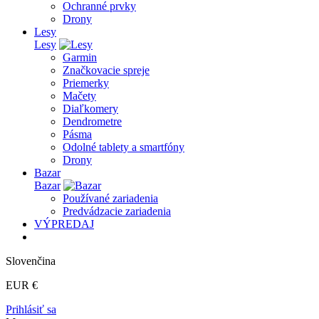
Ochranné prvky
Drony
Lesy
Lesy
Garmin
Značkovacie spreje
Priemerky
Mačety
Diaľkomery
Dendrometre
Pásma
Odolné tablety a smartfóny
Drony
Bazar
Bazar
Používané zariadenia
Predvádzacie zariadenia
VÝPREDAJ
Slovenčina
EUR €
Prihlásiť sa