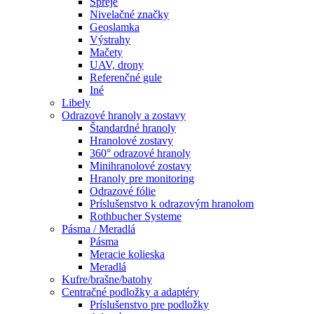
Spreje
Nivelačné značky
Geoslamka
Výstrahy
Mačety
UAV, drony
Referenčné gule
Iné
Libely
Odrazové hranoly a zostavy
Štandardné hranoly
Hranolové zostavy
360° odrazové hranoly
Minihranolové zostavy
Hranoly pre monitoring
Odrazové fólie
Príslušenstvo k odrazovým hranolom
Rothbucher Systeme
Pásma / Meradlá
Pásma
Meracie kolieska
Meradlá
Kufre/brašne/batohy
Centračné podložky a adaptéry
Príslušenstvo pre podložky