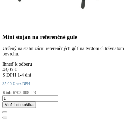
Mini stojan na referenčné gule
Určený na stabilizáciu referenčných gúľ na tvrdom či trávnatom
povrchu.
Ihneď k odberu
43,05 €
S DPH
1-4 dni
35,00 € bez DPH
Kód:
6703-008-TR
Vložiť do košíka