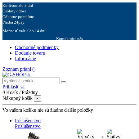
Kuriérom do 3 dní
Osobný odber
Odborne poradíme
Platba 24pay
Možnosť vrátiť do 14 dní
Kontaktujte nás
Obchodné podmienky
Dodanie tovaru
Informácie
Zoznam prianí (
)
Prihlásiť sa
0
Košík
/
Prázdny
Nákupný košík
×
Vo vašom košíku nie sú žiadne ďalšie položky
Príslušenstvo
Príslušenstvo