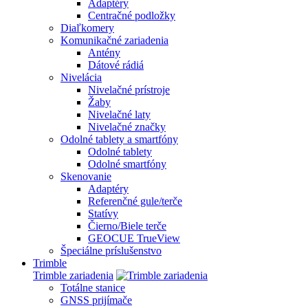
Adaptéry
Centračné podložky
Diaľkomery
Komunikačné zariadenia
Antény
Dátové rádiá
Nivelácia
Nivelačné prístroje
Žaby
Nivelačné laty
Nivelačné značky
Odolné tablety a smartfóny
Odolné tablety
Odolné smartfóny
Skenovanie
Adaptéry
Referenčné gule/terče
Statívy
Čierno/Biele terče
GEOCUE TrueView
Špeciálne príslušenstvo
Trimble
Trimble zariadenia
Totálne stanice
GNSS prijímače