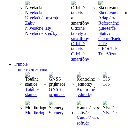
Nivelácia
Skenovanie
Nivelačné prístroje
Adaptéry
Žaby
Referenčné
Nivelačné laty
Odolné
gule/terče
Nivelačné značky
tablety a
Statívy
smartfóny
Čierno/Biele
Odolné
terče
tablety
GEOCUE
Odolné
TrueView
smartfóny
Trimble
Trimble zariadenia
GIS
Totálne
GNSS
Kontrolné
stanice
prijímače
jednotky
Monitoring
Skenery
Nivelácia
Kancelársky
softvér