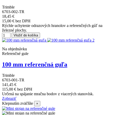
Trimble
6703-002-TR
18,45 €
15,00 € bez DPH
Rýchle uchytenie odrazových hranolov a referenčných gúľ na
železné plochy.
Vložiť do košíka
Na objednávku
Referenčné gule
100 mm referenčná guľa
Trimble
6703-001-TR
141,45 €
115,00 € bez DPH
Určená na spájanie mračna bodov z viacerých stanovísk.
Zobraziť
Klepnutím zväčšíte
×