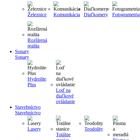
Železnice
Komunikácia
Diaľkomery
Fotogrametria
Rozšírená
realita
Sonary
Sonary
Hydrolite
Plus
Loď na
diaľkové
ovládanie
Stavebníctvo
Stavebníctvo
Lasery
Teodolity
Totálne