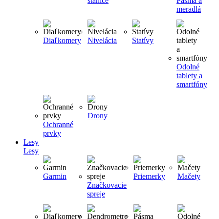
stanice
Pásma a
meradlá
Diaľkomery
Nivelácia
Statívy
Odolné
tablety a
smartfóny
Drony
Ochranné
prvky
Lesy
Lesy
Garmin
Priemerky
Mačety
Značkovacie
spreje