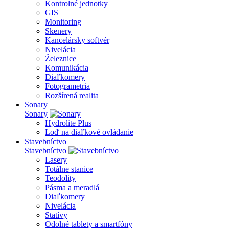
Kontrolné jednotky
GIS
Monitoring
Skenery
Kancelársky softvér
Nivelácia
Železnice
Komunikácia
Diaľkomery
Fotogrametria
Rozšírená realita
Sonary
Sonary
Hydrolite Plus
Loď na diaľkové ovládanie
Stavebníctvo
Stavebníctvo
Lasery
Totálne stanice
Teodolity
Pásma a meradlá
Diaľkomery
Nivelácia
Statívy
Odolné tablety a smartfóny