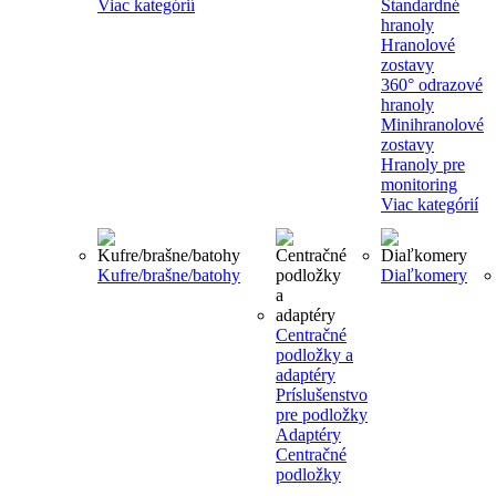
Viac kategórií
Štandardné
hranoly
Hranolové
zostavy
360° odrazové
hranoly
Minihranolové
zostavy
Hranoly pre
monitoring
Viac kategórií
Kufre/brašne/batohy
Diaľkomery
Centračné
podložky a
adaptéry
Príslušenstvo
pre podložky
Adaptéry
Centračné
podložky