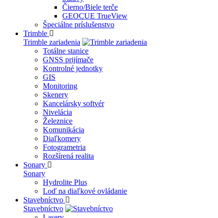
Čierno/Biele terče
GEOCUE TrueView
Špeciálne príslušenstvo
Trimble
Trimble zariadenia
Totálne stanice
GNSS prijímače
Kontrolné jednotky
GIS
Monitoring
Skenery
Kancelársky softvér
Nivelácia
Železnice
Komunikácia
Diaľkomery
Fotogrametria
Rozšírená realita
Sonary
Sonary
Hydrolite Plus
Loď na diaľkové ovládanie
Stavebníctvo
Stavebníctvo
Lasery