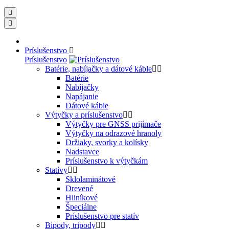
Príslušenstvo
Príslušenstvo
Batérie, nabíjačky a dátové káble
Batérie
Nabíjačky
Napájanie
Dátové káble
Výtyčky a príslušenstvo
Výtyčky pre GNSS prijímače
Výtyčky na odrazové hranoly
Držiaky, svorky a kolísky
Nadstavce
Príslušenstvo k výtyčkám
Statívy
Sklolaminátové
Drevené
Hliníkové
Špeciálne
Príslušenstvo pre statív
Bipody, tripody