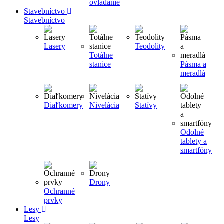
ovládanie
Stavebníctvo
Stavebníctvo
Lasery
Teodolity
Totálne
stanice
Pásma a
meradlá
Diaľkomery
Nivelácia
Statívy
Odolné
tablety a
smartfóny
Drony
Ochranné
prvky
Lesy
Lesy