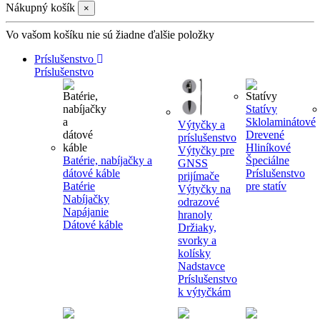
Nákupný košík
×
Vo vašom košíku nie sú žiadne ďalšie položky
Príslušenstvo
Príslušenstvo
Statívy
Sklolaminátové
Výtyčky a
Drevené
príslušenstvo
Hliníkové
Výtyčky pre
Batérie, nabíjačky a
Špeciálne
GNSS
dátové káble
Príslušenstvo
prijímače
Batérie
pre statív
Výtyčky na
Nabíjačky
odrazové
Napájanie
hranoly
Dátové káble
Držiaky,
svorky a
kolísky
Nadstavce
Príslušenstvo
k výtyčkám