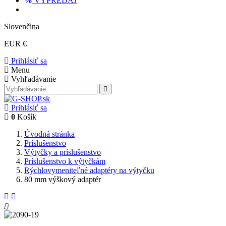
VÝPREDAJ
Slovenčina
EUR €
Prihlásiť sa
Menu
Vyhľadávanie
Prihlásiť sa
0
Košík
Úvodná stránka
Príslušenstvo
Výtyčky a príslušenstvo
Príslušenstvo k výtyčkám
Rýchlovymeniteľné adaptéry na výtyčku
80 mm výškový adaptér