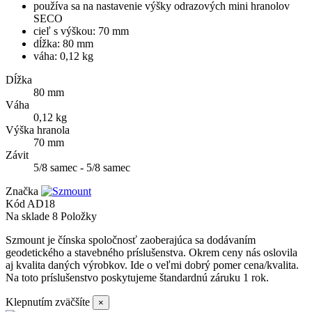
používa sa na nastavenie výšky odrazových mini hranolov
SECO
cieľ s výškou: 70 mm
dĺžka: 80 mm
váha: 0,12 kg
Dĺžka
80 mm
Váha
0,12 kg
Výška hranola
70 mm
Závit
5/8 samec - 5/8 samec
Značka
Kód
AD18
Na sklade
8 Položky
Szmount je čínska spoločnosť zaoberajúca sa dodávaním
geodetického a stavebného príslušenstva. Okrem ceny nás oslovila
aj kvalita daných výrobkov. Ide o veľmi dobrý pomer cena/kvalita.
Na toto príslušenstvo poskytujeme štandardnú záruku 1 rok.
Klepnutím zväčšíte
×