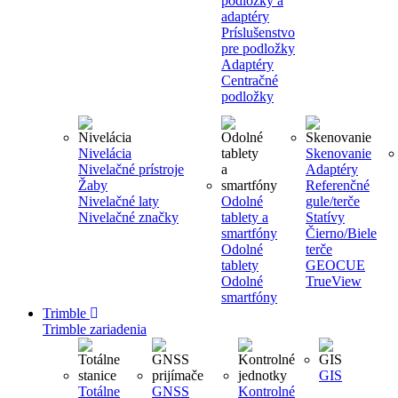
podložky a
adaptéry
Príslušenstvo
pre podložky
Adaptéry
Centračné
podložky
Nivelácia
Skenovanie
Nivelačné prístroje
Adaptéry
Žaby
Referenčné
Nivelačné laty
Odolné
gule/terče
Nivelačné značky
tablety a
Statívy
smartfóny
Čierno/Biele
Odolné
terče
tablety
GEOCUE
Odolné
TrueView
smartfóny
Trimble
Trimble zariadenia
GIS
Totálne
GNSS
Kontrolné