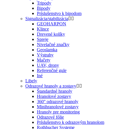
Tripody
Bipody
Príslušenstvo k bipodom
Signalizácia/stabilizácia
GEOHARPON
Klince
Drevené kolíky
Spreje
Nivelačné značky
Geoslamka
Výstrahy
Mačety
UAV, drony
Referenčné gule
Iné
Libely
Odrazové hranoly a zostavy
Štandardné hranoly
Hranolové zostavy
360° odrazové hranoly
Minihranolové zostavy
Hranoly pre monitoring
Odrazové fólie
Príslušenstvo k odrazovým hranolom
Rothbucher Systeme