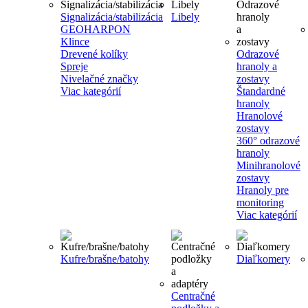
Signalizácia/stabilizácia
Libely
GEOHARPON
Klince
Drevené kolíky
Odrazové
Spreje
hranoly a
Nivelačné značky
zostavy
Viac kategórií
Štandardné
hranoly
Hranolové
zostavy
360° odrazové
hranoly
Minihranolové
zostavy
Hranoly pre
monitoring
Viac kategórií
Kufre/brašne/batohy
Diaľkomery
Centračné