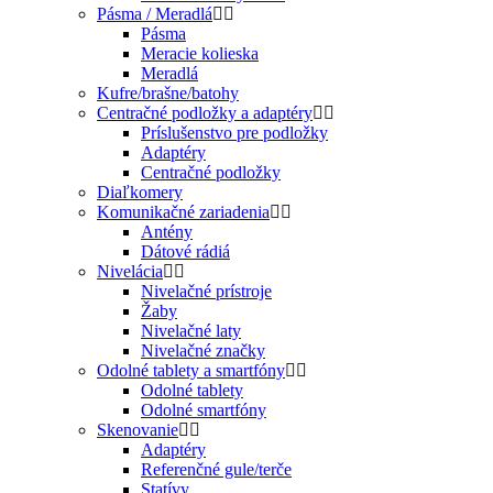
Pásma / Meradlá
Pásma
Meracie kolieska
Meradlá
Kufre/brašne/batohy
Centračné podložky a adaptéry
Príslušenstvo pre podložky
Adaptéry
Centračné podložky
Diaľkomery
Komunikačné zariadenia
Antény
Dátové rádiá
Nivelácia
Nivelačné prístroje
Žaby
Nivelačné laty
Nivelačné značky
Odolné tablety a smartfóny
Odolné tablety
Odolné smartfóny
Skenovanie
Adaptéry
Referenčné gule/terče
Statívy