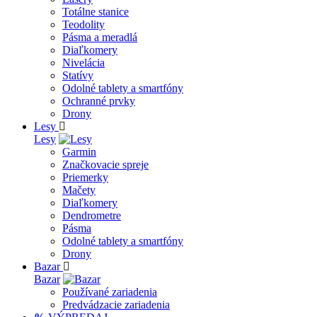
Totálne stanice
Teodolity
Pásma a meradlá
Diaľkomery
Nivelácia
Statívy
Odolné tablety a smartfóny
Ochranné prvky
Drony
Lesy
Lesy
Garmin
Značkovacie spreje
Priemerky
Mačety
Diaľkomery
Dendrometre
Pásma
Odolné tablety a smartfóny
Drony
Bazar
Bazar
Používané zariadenia
Predvádzacie zariadenia