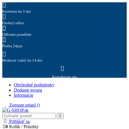
Kuriérom do 3 dní
Osobný odber
Odborne poradíme
Platba 24pay
Možnosť vrátiť do 14 dní
Kontaktujte nás
Obchodné podmienky
Dodanie tovaru
Informácie
Zoznam prianí (
)
Prihlásiť sa
0
Košík
/
Prázdny