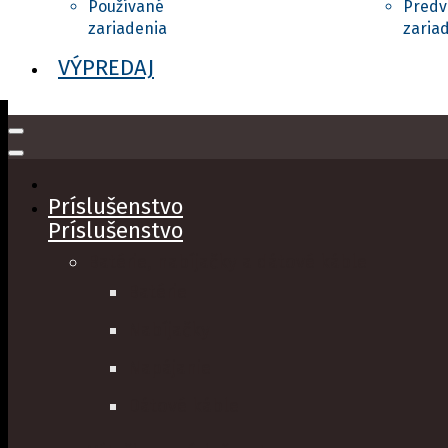
VÝPREDAJ
Príslušenstvo
Príslušenstvo
Batérie, nabíjačky a dátové káble
Batérie
Nabíjačky
Napájanie
Dátové káble