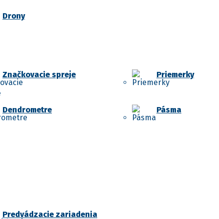
Drony
Značkovacie spreje
Priemerky
Dendrometre
Pásma
Predvádzacie zariadenia