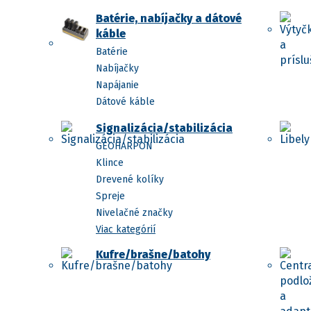
Batérie, nabíjačky a dátové
káble
Batérie
Nabíjačky
Napájanie
Dátové káble
Signalizácia/stabilizácia
GEOHARPON
Klince
Drevené kolíky
Spreje
Nivelačné značky
Viac kategórií
Kufre/brašne/batohy