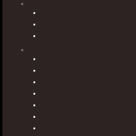
Bipody, tripody
Tripody
Bipody
Príslušenstvo k bipodom
Signalizácia/stabilizácia
GEOHARPON
Klince
Drevené kolíky
Spreje
Nivelačné značky
Geoslamka
Výstrahy