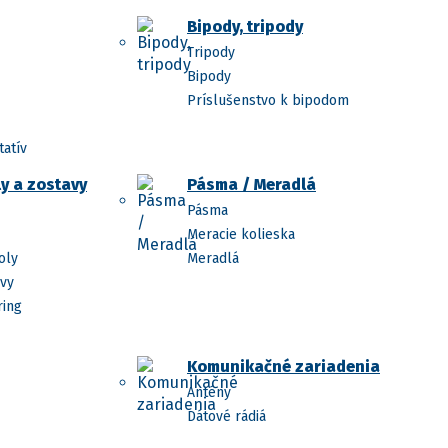
Bipody, tripody
Tripody
Bipody
Príslušenstvo k bipodom
tatív
y a zostavy
Pásma / Meradlá
Pásma
Meracie kolieska
oly
Meradlá
avy
ring
Komunikačné zariadenia
Antény
Dátové rádiá