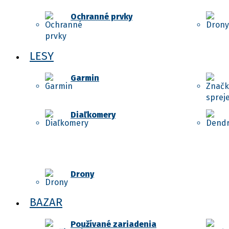
Ochranné prvky
LESY
Garmin
Diaľkomery
Drony
BAZAR
Používané zariadenia