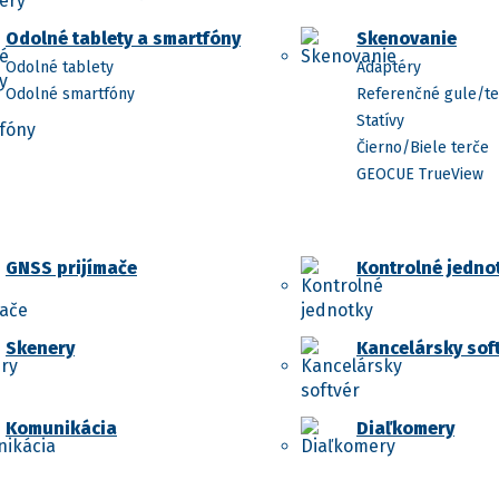
Odolné tablety a smartfóny
Skenovanie
Odolné tablety
Adaptéry
Odolné smartfóny
Referenčné gule/te
Statívy
Čierno/Biele terče
GEOCUE TrueView
GNSS prijímače
Kontrolné jedno
Skenery
Kancelársky sof
Komunikácia
Diaľkomery