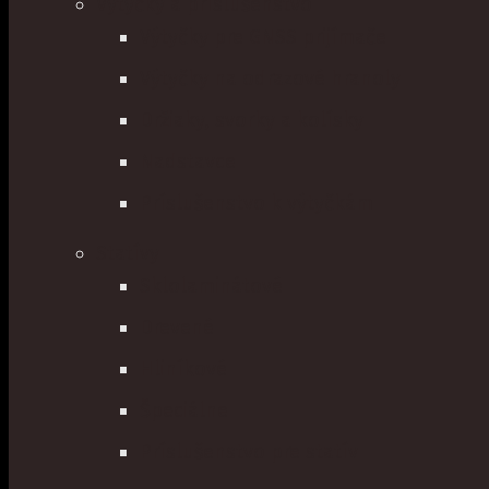
Výtyčky a príslušenstvo
Výtyčky pre GNSS prijímače
Výtyčky na odrazové hranoly
Držiaky, svorky a kolísky
Nadstavce
Príslušenstvo k výtyčkám
Statívy
Sklolaminátové
Drevené
Hliníkové
Špeciálne
Príslušenstvo pre statív