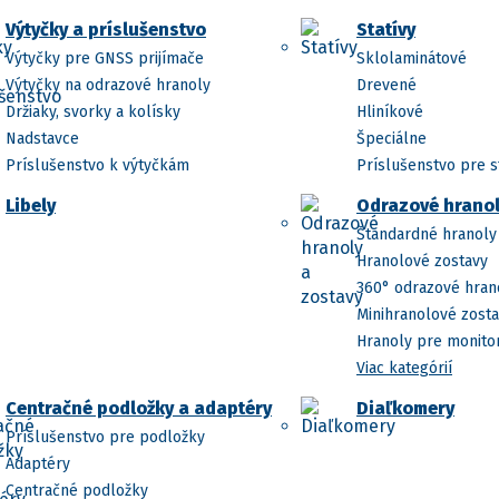
Výtyčky a príslušenstvo
Statívy
Výtyčky pre GNSS prijímače
Sklolaminátové
Výtyčky na odrazové hranoly
Drevené
Držiaky, svorky a kolísky
Hliníkové
Nadstavce
Špeciálne
Príslušenstvo k výtyčkám
Príslušenstvo pre s
Libely
Odrazové hranol
Štandardné hranoly
Hranolové zostavy
360° odrazové hran
Minihranolové zost
Hranoly pre monito
Viac kategórií
Centračné podložky a adaptéry
Diaľkomery
Príslušenstvo pre podložky
Adaptéry
Centračné podložky