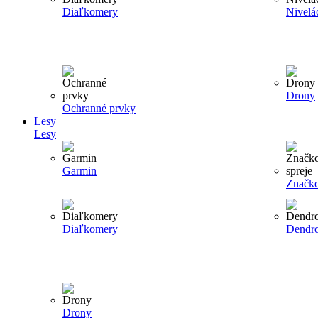
Diaľkomery
Nivelá
Drony
Ochranné prvky
Lesy
Lesy
Garmin
Značko
Diaľkomery
Dendr
Drony