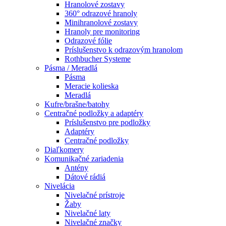
Hranolové zostavy
360° odrazové hranoly
Minihranolové zostavy
Hranoly pre monitoring
Odrazové fólie
Príslušenstvo k odrazovým hranolom
Rothbucher Systeme
Pásma / Meradlá
Pásma
Meracie kolieska
Meradlá
Kufre/brašne/batohy
Centračné podložky a adaptéry
Príslušenstvo pre podložky
Adaptéry
Centračné podložky
Diaľkomery
Komunikačné zariadenia
Antény
Dátové rádiá
Nivelácia
Nivelačné prístroje
Žaby
Nivelačné laty
Nivelačné značky