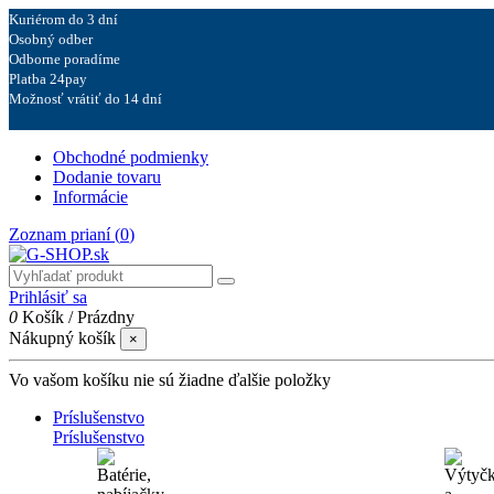
Kuriérom do 3 dní
Osobný odber
Odborne poradíme
Platba 24pay
Možnosť vrátiť do 14 dní
Obchodné podmienky
Dodanie tovaru
Informácie
Zoznam prianí (
0
)
Prihlásiť sa
0
Košík
/
Prázdny
Nákupný košík
×
Vo vašom košíku nie sú žiadne ďalšie položky
Príslušenstvo
Príslušenstvo