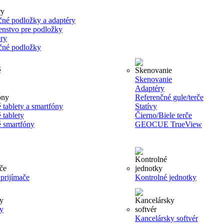
čné podložky a adaptéry
šenstvo pre podložky
ry
čné podložky
Skenovanie
Adaptéry
Referenčné gule/terče
 tablety a smartfóny
Statívy
 tablety
Čierno/Biele terče
 smartfóny
GEOCUE TrueView
rijímače
Kontrolné jednotky
y
Kancelársky softvér