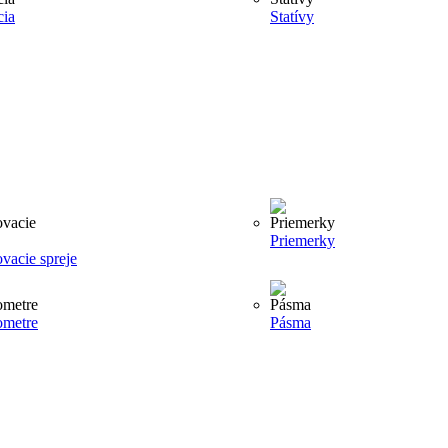
cia
Statívy
Priemerky
vacie spreje
ometre
Pásma