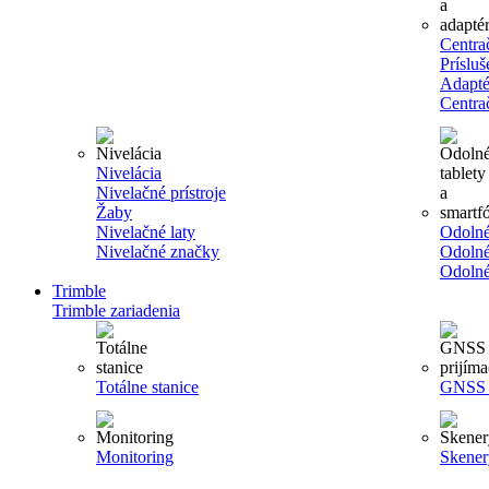
Centra
Príslu
Adapté
Centra
Nivelácia
Nivelačné prístroje
Žaby
Nivelačné laty
Odolné
Nivelačné značky
Odolné
Odolné
Trimble
Trimble zariadenia
Totálne stanice
GNSS p
Monitoring
Skener