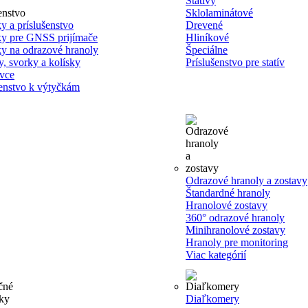
Statívy
Sklolaminátové
y a príslušenstvo
Drevené
y pre GNSS prijímače
Hliníkové
y na odrazové hranoly
Špeciálne
y, svorky a kolísky
Príslušenstvo pre statív
vce
šenstvo k výtyčkám
Odrazové hranoly a zostavy
Štandardné hranoly
Hranolové zostavy
360° odrazové hranoly
Minihranolové zostavy
Hranoly pre monitoring
Viac kategórií
Diaľkomery