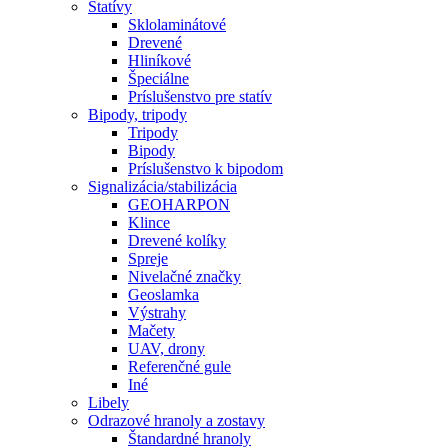
Statívy
Sklolaminátové
Drevené
Hliníkové
Špeciálne
Príslušenstvo pre statív
Bipody, tripody
Tripody
Bipody
Príslušenstvo k bipodom
Signalizácia/stabilizácia
GEOHARPON
Klince
Drevené kolíky
Spreje
Nivelačné značky
Geoslamka
Výstrahy
Mačety
UAV, drony
Referenčné gule
Iné
Libely
Odrazové hranoly a zostavy
Štandardné hranoly