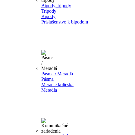
Bipody, tripody
Tripody
Bipody
Príslušenstvo k bipodom
Pásma / Meradlá
Pásma
Meracie kolieska
Meradlá