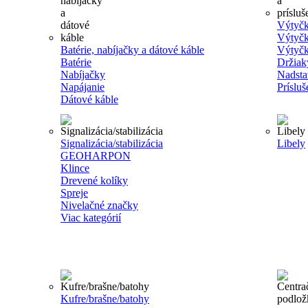
Výtyčk
Výtyčk
Batérie, nabíjačky a dátové káble
Výtyčk
Batérie
Držiak
Nabíjačky
Nadsta
Napájanie
Príslu
Dátové káble
Signalizácia/stabilizácia
Libely
GEOHARPON
Klince
Drevené kolíky
Spreje
Nivelačné značky
Viac kategórií
Kufre/brašne/batohy