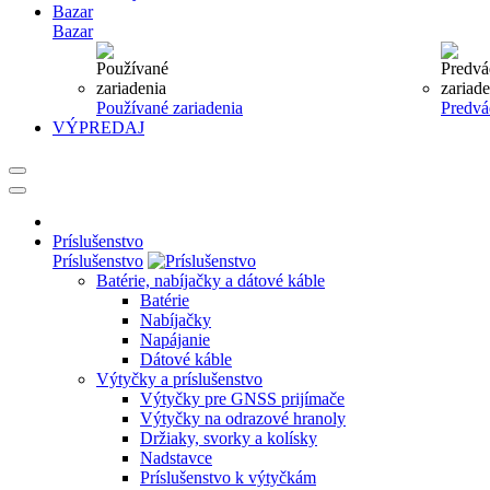
Bazar
Bazar
Používané zariadenia
Predvá
VÝPREDAJ
Príslušenstvo
Príslušenstvo
Batérie, nabíjačky a dátové káble
Batérie
Nabíjačky
Napájanie
Dátové káble
Výtyčky a príslušenstvo
Výtyčky pre GNSS prijímače
Výtyčky na odrazové hranoly
Držiaky, svorky a kolísky
Nadstavce
Príslušenstvo k výtyčkám