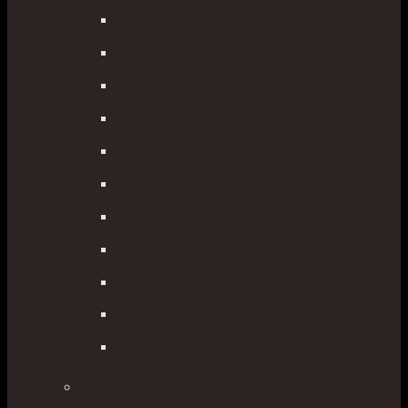
GEOHARPON
Klince
Drevené kolíky
Spreje
Nivelačné značky
Geoslamka
Výstrahy
Mačety
UAV, drony
Referenčné gule
Iné
Libely