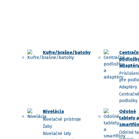
Kufre/brašne/batohy
Centračn
podložky
adaptér
Príslušen
pre podl
Adaptéry
Centračn
podložky
Nivelácia
Odolné
tablety a
Nivelačné prístroje
smartfó
Žaby
Odolné ta
Nivelačné laty