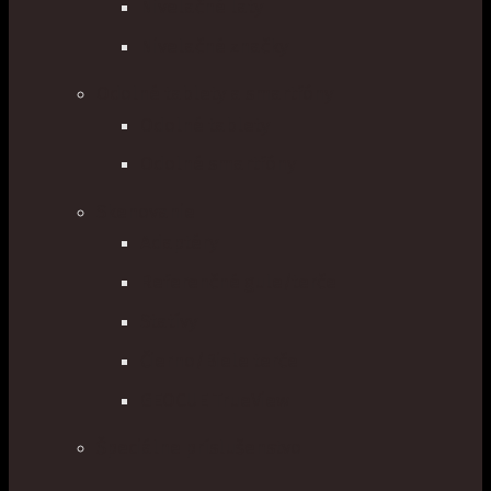
Nivelačné laty
Nivelačné značky
Odolné tablety a smartfóny
Odolné tablety
Odolné smartfóny
Skenovanie
Adaptéry
Referenčné gule/terče
Statívy
Čierno/Biele terče
GEOCUE TrueView
Špeciálne príslušenstvo