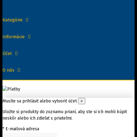
306,27 €
249,00 € bez DPH
Zobraziť
Kategórie
Informácie
Účet
O nás
Musíte sa prihlásiť alebo vytvoriť účet
×
Uložte si produkty do zoznamu prianí, aby ste si ich mohli kúpiť
neskôr alebo ich zdieľať s priateľmi.
* E-mailová adresa