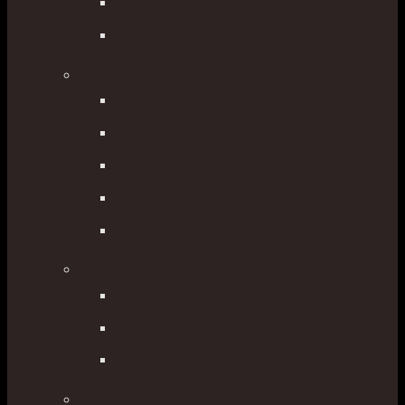
Nadstavce
Príslušenstvo k výtyčkám
Statívy
Sklolaminátové
Drevené
Hliníkové
Špeciálne
Príslušenstvo pre statív
Bipody, tripody
Tripody
Bipody
Príslušenstvo k bipodom
Signalizácia/stabilizácia