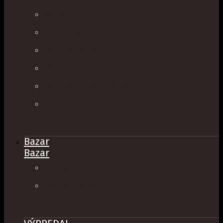
Mačety
Diaľkomery
Dendrometre
Pásma
Odolné tablety a smartfóny
Drony
Bazar
Bazar
Používané zariadenia
Predvádzacie zariadenia