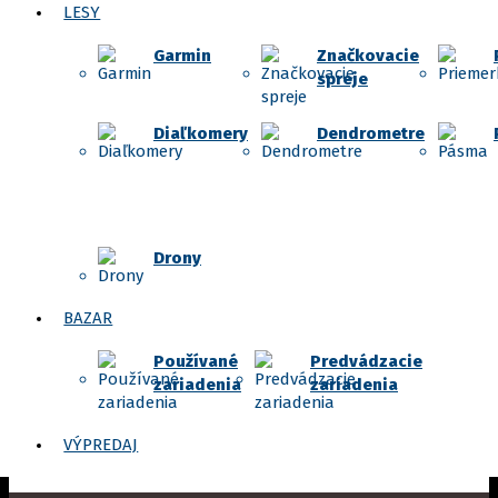
LESY
Garmin
Značkovacie
spreje
Diaľkomery
Dendrometre
Drony
BAZAR
Používané
Predvádzacie
zariadenia
zariadenia
VÝPREDAJ