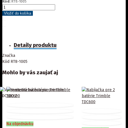
Kód:
RT8-1005
Vložiť do košíka
Detaily produktu
Značka
Kód
RT8-1005
Mohlo by vás zaujať aj
Na objednávku