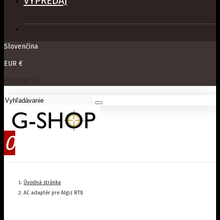
VÝPREDAJ
Slovenčina
EUR €
Prihlásiť sa
0
Úvodná stránka
AC adaptér pre Algiz RT8