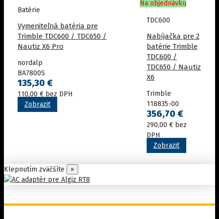
Na objednávku
Batérie
TDC600
Vymeniteľná batéria pre
Trimble TDC600 / TDC650 /
Nabíjačka pre 2
Nautiz X6 Pro
batérie Trimble
TDC600 /
nordalp
TDC650 / Nautiz
BA7800S
X6
135,30 €
Trimble
110,00 € bez DPH
118835-00
Zobraziť
356,70 €
290,00 € bez
DPH
Zobraziť
Klepnutím zväčšíte
×