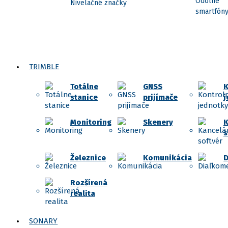
Odolné
Nivelačné značky
smartfón
TRIMBLE
Totálne
GNSS
K
stanice
prijímače
j
Monitoring
Skenery
K
s
Železnice
Komunikácia
D
Rozšírená
realita
SONARY