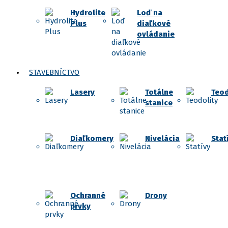
Hydrolite
Loď na
Plus
diaľkové
ovládanie
STAVEBNÍCTVO
Lasery
Totálne
Teod
stanice
Diaľkomery
Nivelácia
Stat
Ochranné
Drony
prvky