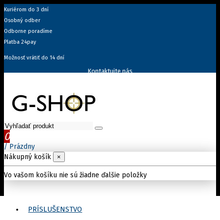
Kuriérom do 3 dní
Osobný odber
Odborne poradíme
Platba 24pay
Možnosť vrátiť do 14 dní
Kontaktujte nás
0
/
Prázdny
Nákupný košík
×
Vo vašom košíku nie sú žiadne ďalšie položky
PRÍSLUŠENSTVO