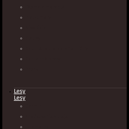
Pásma a meradlá
Diaľkomery
Nivelácia
Statívy
Odolné tablety a smartfóny
Ochranné prvky
Drony
Lesy
Lesy
Garmin
Značkovacie spreje
Priemerky