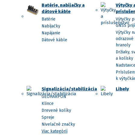
Batérie, nabíjačky a
Výtyčky 
dátové káble
prísluše
Batérie
Výtyčky p
GNSS prij
Nabíjačky
Výtyčky n
Napájanie
odrazové
Dátové káble
hranoly
Držiaky, s
a kolísky
Nadstavc
Príslušen
k výtyčk
Signalizácia/stabilizácia
Libely
GEOHARPON
Klince
Drevené kolíky
Spreje
Nivelačné značky
Viac kategórií