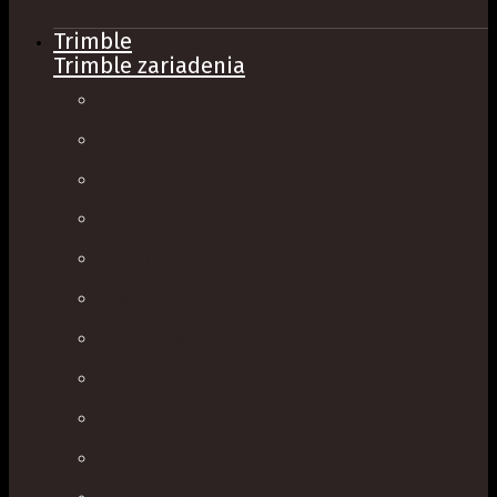
Trimble
Trimble zariadenia
Totálne stanice
GNSS prijímače
Kontrolné jednotky
GIS
Monitoring
Skenery
Kancelársky softvér
Nivelácia
Železnice
Komunikácia
Diaľkomery