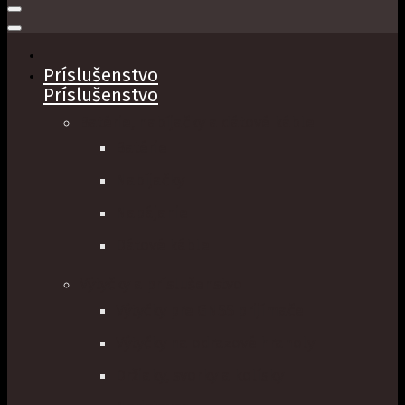
Príslušenstvo
Príslušenstvo
Batérie, nabíjačky a dátové káble
Batérie
Nabíjačky
Napájanie
Dátové káble
Výtyčky a príslušenstvo
Výtyčky pre GNSS prijímače
Výtyčky na odrazové hranoly
Držiaky, svorky a kolísky