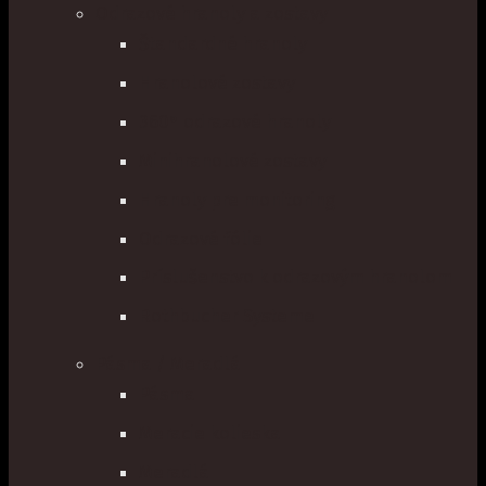
Odrazové hranoly a zostavy
Štandardné hranoly
Hranolové zostavy
360° odrazové hranoly
Minihranolové zostavy
Hranoly pre monitoring
Odrazové fólie
Príslušenstvo k odrazovým hranolom
Rothbucher Systeme
Pásma / Meradlá
Pásma
Meracie kolieska
Meradlá