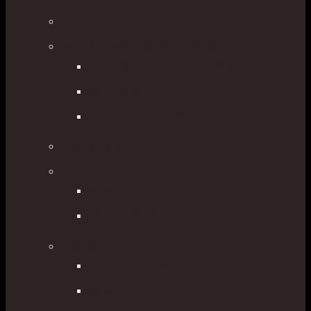
Kufre/brašne/batohy
Centračné podložky a adaptéry
Príslušenstvo pre podložky
Adaptéry
Centračné podložky
Diaľkomery
Komunikačné zariadenia
Antény
Dátové rádiá
Nivelácia
Nivelačné prístroje
Žaby