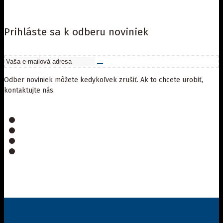
Prihláste sa k odberu noviniek
Odber noviniek môžete kedykoľvek zrušiť. Ak to chcete urobiť,
kontaktujte nás.
Na objednávku
Nautiz X6
Snímač čiarových kódov pre
Nautiz X6
nordalp
NX6V2EXP-BC