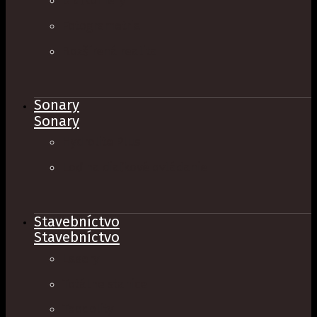
Fotogrametria
Rozšírená realita
Sonary
Sonary
Hydrolite Plus
Loď na diaľkové ovládanie
Stavebníctvo
Stavebníctvo
Lasery
Totálne stanice
Teodolity