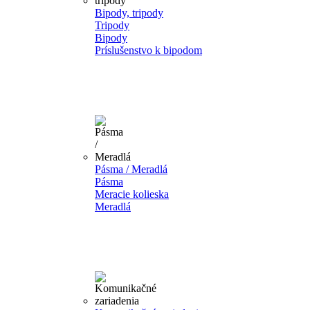
Bipody, tripody
Tripody
Bipody
Príslušenstvo k bipodom
Pásma / Meradlá
Pásma
Meracie kolieska
Meradlá