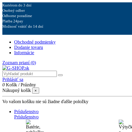
Kuriérom do 3 dní
Osobný odber
Odborne poradíme
Platba 24pay
Možnosť vrátiť do 14 dní
Obchodné podmienky
Dodanie tovaru
Informácie
Zoznam prianí (
0
)
Prihlásiť sa
0
Košík
/
Prázdny
Nákupný košík
×
Vo vašom košíku nie sú žiadne ďalšie položky
Príslušenstvo
Príslušenstvo