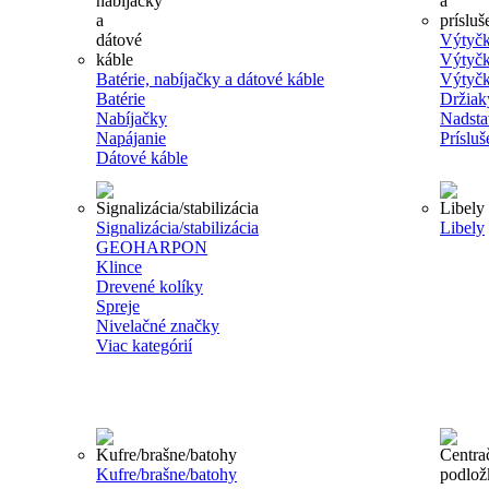
Výtyčk
Výtyčk
Batérie, nabíjačky a dátové káble
Výtyčk
Batérie
Držiak
Nabíjačky
Nadsta
Napájanie
Príslu
Dátové káble
Signalizácia/stabilizácia
Libely
GEOHARPON
Klince
Drevené kolíky
Spreje
Nivelačné značky
Viac kategórií
Kufre/brašne/batohy