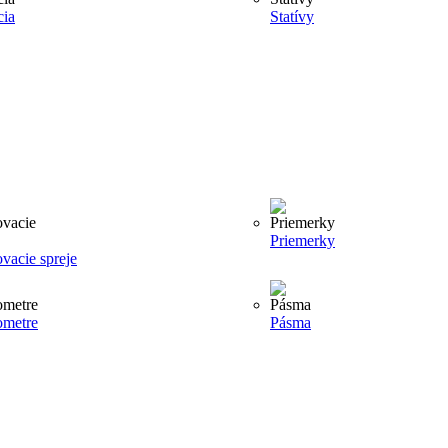
cia
Statívy
Priemerky
vacie spreje
ometre
Pásma