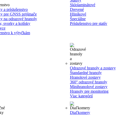
Statívy
Sklolaminátové
y a príslušenstvo
Drevené
y pre GNSS prijímače
Hliníkové
y na odrazové hranoly
Špeciálne
y, svorky a kolísky
Príslušenstvo pre statív
vce
šenstvo k výtyčkám
Odrazové hranoly a zostavy
Štandardné hranoly
Hranolové zostavy
360° odrazové hranoly
Minihranolové zostavy
Hranoly pre monitoring
Viac kategórií
Diaľkomery