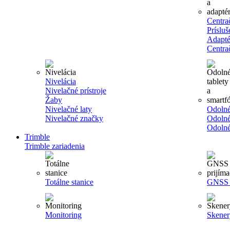
Centra
Príslu
Adapté
Centra
Nivelácia
Nivelačné prístroje
Žaby
Nivelačné laty
Odolné
Nivelačné značky
Odolné
Odolné
Trimble
Trimble zariadenia
Totálne stanice
GNSS p
Monitoring
Skener