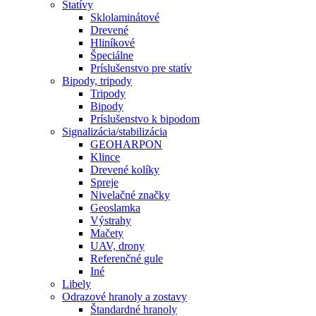
Statívy
Sklolaminátové
Drevené
Hliníkové
Špeciálne
Príslušenstvo pre statív
Bipody, tripody
Tripody
Bipody
Príslušenstvo k bipodom
Signalizácia/stabilizácia
GEOHARPON
Klince
Drevené kolíky
Spreje
Nivelačné značky
Geoslamka
Výstrahy
Mačety
UAV, drony
Referenčné gule
Iné
Libely
Odrazové hranoly a zostavy
Štandardné hranoly