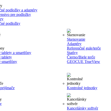
čné podložky a adaptéry
šenstvo pre podložky
ry
čné podložky
Skenovanie
Adaptéry
Referenčné gule/terče
 tablety a smartfóny
Statívy
 tablety
Čierno/Biele terče
 smartfóny
GEOCUE TrueView
rijímače
Kontrolné jednotky
y
Kancelársky softvér