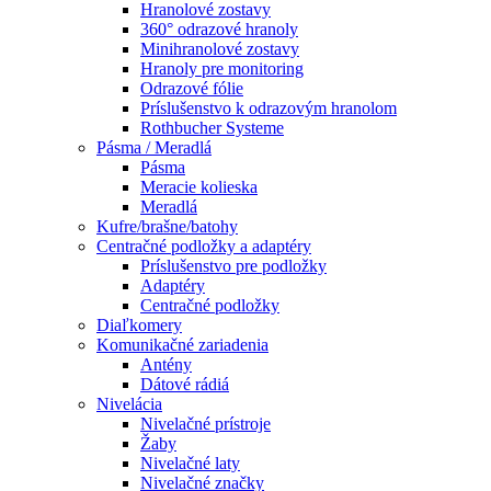
Hranolové zostavy
360° odrazové hranoly
Minihranolové zostavy
Hranoly pre monitoring
Odrazové fólie
Príslušenstvo k odrazovým hranolom
Rothbucher Systeme
Pásma / Meradlá
Pásma
Meracie kolieska
Meradlá
Kufre/brašne/batohy
Centračné podložky a adaptéry
Príslušenstvo pre podložky
Adaptéry
Centračné podložky
Diaľkomery
Komunikačné zariadenia
Antény
Dátové rádiá
Nivelácia
Nivelačné prístroje
Žaby
Nivelačné laty
Nivelačné značky