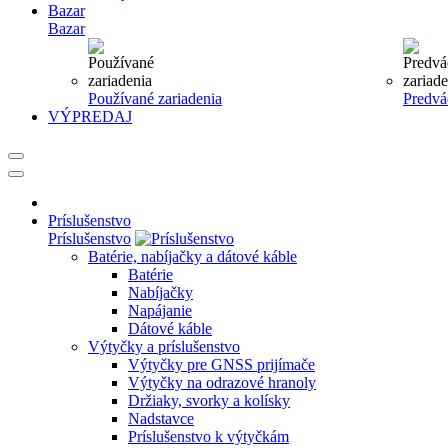
Bazar
Bazar
Používané zariadenia
Predvá
VÝPREDAJ
Príslušenstvo
Príslušenstvo
Batérie, nabíjačky a dátové káble
Batérie
Nabíjačky
Napájanie
Dátové káble
Výtyčky a príslušenstvo
Výtyčky pre GNSS prijímače
Výtyčky na odrazové hranoly
Držiaky, svorky a kolísky
Nadstavce
Príslušenstvo k výtyčkám