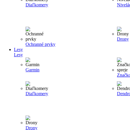
Diaľkomery
Nivelá
Drony
Ochranné prvky
Lesy
Lesy
Garmin
Značko
Diaľkomery
Dendr
Drony