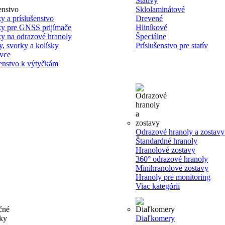
Statívy
Sklolaminátové
y a príslušenstvo
Drevené
y pre GNSS prijímače
Hliníkové
y na odrazové hranoly
Špeciálne
y, svorky a kolísky
Príslušenstvo pre statív
vce
šenstvo k výtyčkám
Odrazové hranoly a zostavy
Štandardné hranoly
Hranolové zostavy
360° odrazové hranoly
Minihranolové zostavy
Hranoly pre monitoring
Viac kategórií
Diaľkomery