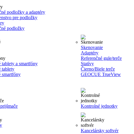
čné podložky a adaptéry
šenstvo pre podložky
ry
čné podložky
Skenovanie
Adaptéry
Referenčné gule/terče
 tablety a smartfóny
Statívy
 tablety
Čierno/Biele terče
 smartfóny
GEOCUE TrueView
rijímače
Kontrolné jednotky
y
Kancelársky softvér