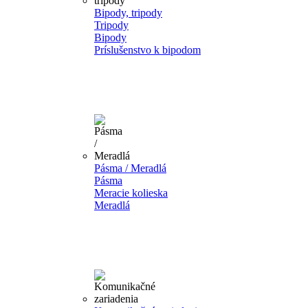
Bipody, tripody
Tripody
Bipody
Príslušenstvo k bipodom
Pásma / Meradlá
Pásma
Meracie kolieska
Meradlá