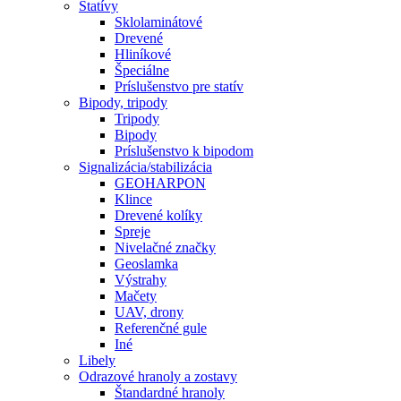
Statívy
Sklolaminátové
Drevené
Hliníkové
Špeciálne
Príslušenstvo pre statív
Bipody, tripody
Tripody
Bipody
Príslušenstvo k bipodom
Signalizácia/stabilizácia
GEOHARPON
Klince
Drevené kolíky
Spreje
Nivelačné značky
Geoslamka
Výstrahy
Mačety
UAV, drony
Referenčné gule
Iné
Libely
Odrazové hranoly a zostavy
Štandardné hranoly