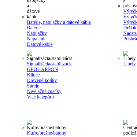
Výtyčk
Výtyčk
Batérie, nabíjačky a dátové káble
Výtyčk
Batérie
Držiak
Nabíjačky
Nadsta
Napájanie
Príslu
Dátové káble
Signalizácia/stabilizácia
Libely
GEOHARPON
Klince
Drevené kolíky
Spreje
Nivelačné značky
Viac kategórií
Kufre/brašne/batohy