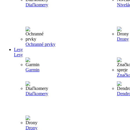
Diaľkomery
Nivelá
Drony
Ochranné prvky
Lesy
Lesy
Garmin
Značko
Diaľkomery
Dendr
Drony