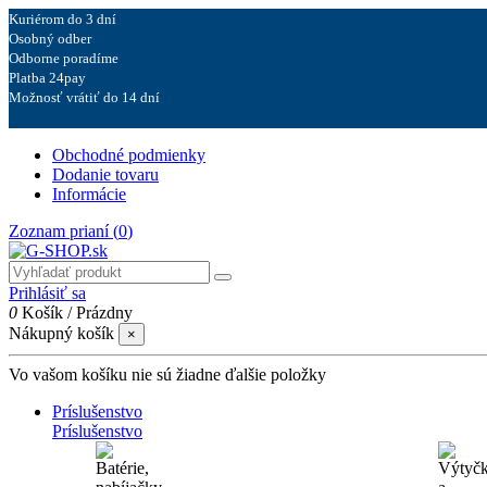
Kuriérom do 3 dní
Osobný odber
Odborne poradíme
Platba 24pay
Možnosť vrátiť do 14 dní
Obchodné podmienky
Dodanie tovaru
Informácie
Zoznam prianí (
0
)
Prihlásiť sa
0
Košík
/
Prázdny
Nákupný košík
×
Vo vašom košíku nie sú žiadne ďalšie položky
Príslušenstvo
Príslušenstvo