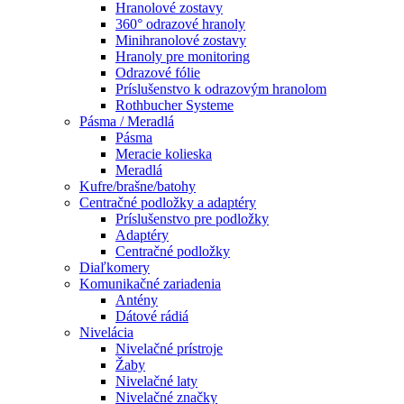
Hranolové zostavy
360° odrazové hranoly
Minihranolové zostavy
Hranoly pre monitoring
Odrazové fólie
Príslušenstvo k odrazovým hranolom
Rothbucher Systeme
Pásma / Meradlá
Pásma
Meracie kolieska
Meradlá
Kufre/brašne/batohy
Centračné podložky a adaptéry
Príslušenstvo pre podložky
Adaptéry
Centračné podložky
Diaľkomery
Komunikačné zariadenia
Antény
Dátové rádiá
Nivelácia
Nivelačné prístroje
Žaby
Nivelačné laty
Nivelačné značky