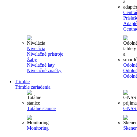
Centra
Príslu
Adapté
Centra
Nivelácia
Nivelačné prístroje
Žaby
Nivelačné laty
Odolné
Nivelačné značky
Odolné
Odolné
Trimble
Trimble zariadenia
Totálne stanice
GNSS p
Monitoring
Skener