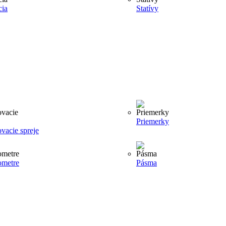
cia
Statívy
Priemerky
vacie spreje
ometre
Pásma