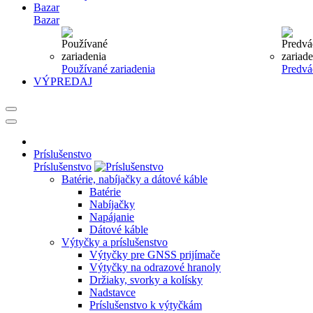
Bazar
Bazar
Používané zariadenia
Predvá
VÝPREDAJ
Príslušenstvo
Príslušenstvo
Batérie, nabíjačky a dátové káble
Batérie
Nabíjačky
Napájanie
Dátové káble
Výtyčky a príslušenstvo
Výtyčky pre GNSS prijímače
Výtyčky na odrazové hranoly
Držiaky, svorky a kolísky
Nadstavce
Príslušenstvo k výtyčkám