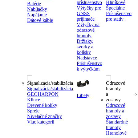
príslušenstvo
Hliníkové
Batérie
Výtyčky pre
Špeciálne
Nabíjačky
GNSS
Príslušenstvo
Napájanie
prijímače
pre statív
Dátové káble
Výtyčky na
odrazové
hranoly
Držiaky,
svorky a
kolísky
Nadstavce
Príslušenstvo
k výtyčkám
Signalizácia/stabilizácia
GEOHARPON
Libely
Klince
Drevené kolíky
Odrazové
Spreje
hranoly a
Nivelačné značky
zostavy
Viac kategórií
Štandardné
hranoly
Hranolové