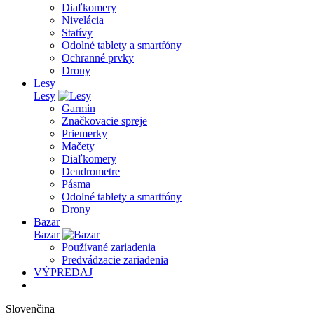
Diaľkomery
Nivelácia
Statívy
Odolné tablety a smartfóny
Ochranné prvky
Drony
Lesy
Lesy
Garmin
Značkovacie spreje
Priemerky
Mačety
Diaľkomery
Dendrometre
Pásma
Odolné tablety a smartfóny
Drony
Bazar
Bazar
Používané zariadenia
Predvádzacie zariadenia
VÝPREDAJ
Slovenčina