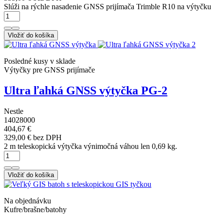
Slúži na rýchle nasadenie GNSS prijímača Trimble R10 na výtyčku
Vložiť do košíka
Posledné kusy v sklade
Výtyčky pre GNSS prijímače
Ultra ľahká GNSS výtyčka PG-2
Nestle
14028000
404,67 €
329,00 € bez DPH
2 m teleskopická výtyčka výnimočná váhou len 0,69 kg.
Vložiť do košíka
Na objednávku
Kufre/brašne/batohy