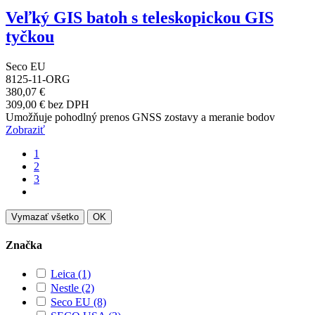
Veľký GIS batoh s teleskopickou GIS
tyčkou
Seco EU
8125-11-ORG
380,07 €
309,00 € bez DPH
Umožňuje pohodlný prenos GNSS zostavy a meranie bodov
Zobraziť
1
2
3
Vymazať všetko
OK
Značka
Leica
(1)
Nestle
(2)
Seco EU
(8)