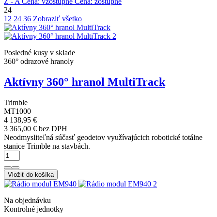
Z - A
Cena: vzostupne
Cena: zostupne
24
12
24
36
Zobraziť všetko
Posledné kusy v sklade
360° odrazové hranoly
Aktívny 360° hranol MultiTrack
Trimble
MT1000
4 138,95 €
3 365,00 € bez DPH
Neodmysliteľná súčasť geodetov využívajúcich robotické totálne
stanice Trimble na stavbách.
Vložiť do košíka
Na objednávku
Kontrolné jednotky