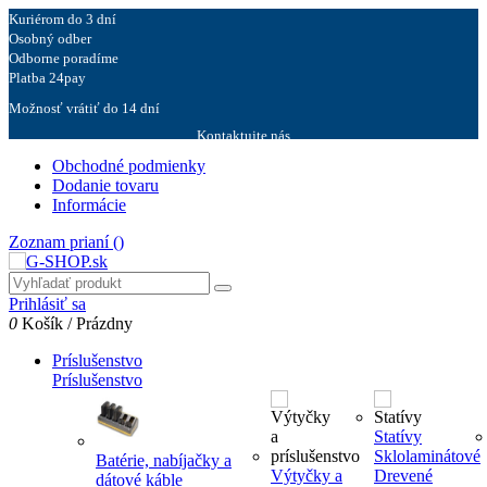
Kuriérom do 3 dní
Osobný odber
Odborne poradíme
Platba 24pay
Možnosť vrátiť do 14 dní
Kontaktujte nás
Obchodné podmienky
Dodanie tovaru
Informácie
Zoznam prianí (
)
Prihlásiť sa
0
Košík
/
Prázdny
Príslušenstvo
Príslušenstvo
Statívy
Sklolaminátové
Batérie, nabíjačky a
Výtyčky a
Drevené
dátové káble