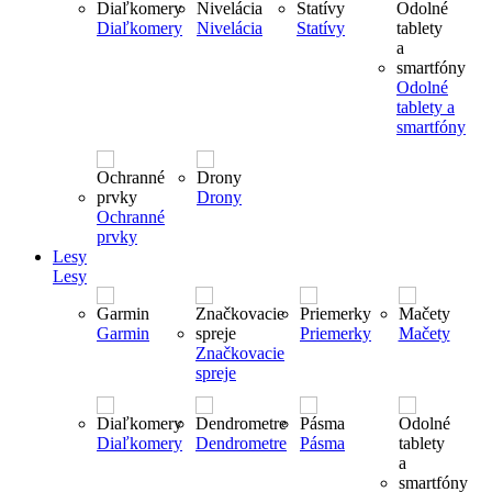
Diaľkomery
Nivelácia
Statívy
Odolné
tablety a
smartfóny
Drony
Ochranné
prvky
Lesy
Lesy
Garmin
Priemerky
Mačety
Značkovacie
spreje
Diaľkomery
Dendrometre
Pásma