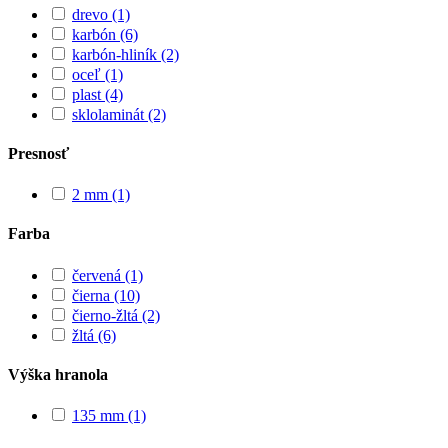
drevo
(1)
karbón
(6)
karbón-hliník
(2)
oceľ
(1)
plast
(4)
sklolaminát
(2)
Presnosť
2 mm
(1)
Farba
červená
(1)
čierna
(10)
čierno-žltá
(2)
žltá
(6)
Výška hranola
135 mm
(1)