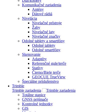
Diaľkomery
Komunikačné zariadenia
Antény
Dátové rádiá
Nivelácia
Nivelačné prístroje
Žaby
Nivelačné laty
Nivelačné značky
Odolné tablety a smartfóny
Odolné tablety
Odolné smartfóny
Skenovanie
Adaptéry
Referenčné gule/terče
Statívy
Čierno/Biele terče
GEOCUE TrueView
Špeciálne príslušenstvo
Trimble
Trimble zariadenia
Totálne stanice
GNSS prijímače
Kontrolné jednotky
GIS