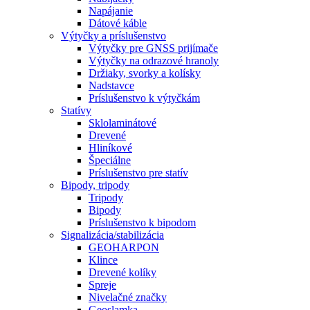
Napájanie
Dátové káble
Výtyčky a príslušenstvo
Výtyčky pre GNSS prijímače
Výtyčky na odrazové hranoly
Držiaky, svorky a kolísky
Nadstavce
Príslušenstvo k výtyčkám
Statívy
Sklolaminátové
Drevené
Hliníkové
Špeciálne
Príslušenstvo pre statív
Bipody, tripody
Tripody
Bipody
Príslušenstvo k bipodom
Signalizácia/stabilizácia
GEOHARPON
Klince
Drevené kolíky
Spreje
Nivelačné značky
Geoslamka