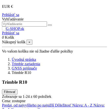
EUR €
Prihlásiť sa
Vyhľadávanie
Prihlásiť sa
0
Košík
Nákupný košík
×
Vo vašom košíku nie sú žiadne ďalšie položky
Úvodná stránka
Trimble zariadenia
GNSS prijímače
Trimble R10
Trimble R10
Filtrovať
Zobrazuje sa 1-24 z 60 položiek
Cena: zostupne
Predaj, od najvyššieho po najnižší
Dôležitosť
Názvu: A - Z
Názvu: