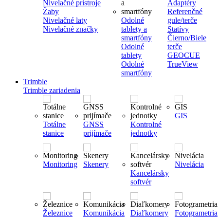
Nivelačné prístroje
Adaptéry
Žaby
Referenčné
Nivelačné laty
Odolné
gule/terče
Nivelačné značky
tablety a
Statívy
smartfóny
Čierno/Biele
Odolné
terče
tablety
GEOCUE
Odolné
TrueView
smartfóny
Trimble
Trimble zariadenia
GIS
Totálne
GNSS
Kontrolné
stanice
prijímače
jednotky
Monitoring
Skenery
Nivelácia
Kancelársky
softvér
Železnice
Komunikácia
Diaľkomery
Fotogrametria