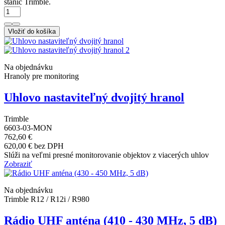
staníc Trimble.
Vložiť do košíka
Na objednávku
Hranoly pre monitoring
Uhlovo nastaviteľný dvojitý hranol
Trimble
6603-03-MON
762,60 €
620,00 € bez DPH
Slúži na veľmi presné monitorovanie objektov z viacerých uhlov
Zobraziť
Na objednávku
Trimble R12 / R12i / R980
Rádio UHF anténa (410 - 430 MHz, 5 dB)