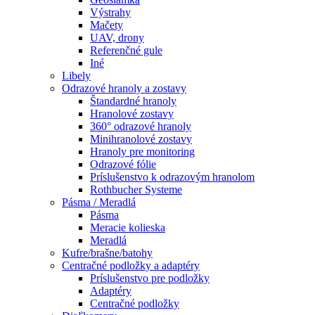
Výstrahy
Mačety
UAV, drony
Referenčné gule
Iné
Libely
Odrazové hranoly a zostavy
Štandardné hranoly
Hranolové zostavy
360° odrazové hranoly
Minihranolové zostavy
Hranoly pre monitoring
Odrazové fólie
Príslušenstvo k odrazovým hranolom
Rothbucher Systeme
Pásma / Meradlá
Pásma
Meracie kolieska
Meradlá
Kufre/brašne/batohy
Centračné podložky a adaptéry
Príslušenstvo pre podložky
Adaptéry
Centračné podložky