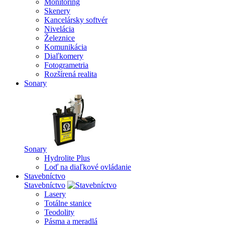
Monitoring
Skenery
Kancelársky softvér
Nivelácia
Železnice
Komunikácia
Diaľkomery
Fotogrametria
Rozšírená realita
Sonary
Sonary
Hydrolite Plus
Loď na diaľkové ovládanie
Stavebníctvo
Stavebníctvo
Lasery
Totálne stanice
Teodolity
Pásma a meradlá