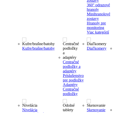
zostavy
360° odrazové
hranoly
Minihranolové
zostavy
Hranoly pre
monitoring
Viac kategórií
Kufre/brašne/batohy
Diaľkomery
Centračné
podložky a
adaptéry
Príslušenstvo
pre podložky
Adaptéry
Centračné
podložky
Nivelácia
Skenovanie