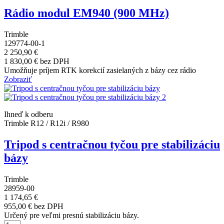
Rádio modul EM940 (900 MHz)
Trimble
129774-00-1
2 250,90 €
1 830,00 € bez DPH
Umožňuje príjem RTK korekcií zasielaných z bázy cez rádio
Zobraziť
Ihneď k odberu
Trimble R12 / R12i / R980
Tripod s centračnou tyčou pre stabilizáciu
bázy
Trimble
28959-00
1 174,65 €
955,00 € bez DPH
Určený pre veľmi presnú stabilizáciu bázy.