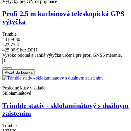
Výtyčky pre GNSS prijímače
Profi 2,5 m karbónová teleskopická GPS
výtyčka
Trimble
43169-30
522,75 €
425,00 € bez DPH
Vysoko odolná a ľahká výtyčka určená pre profi GNSS meranie.
Vložiť do košíka
Posledné kusy v sklade
Sklolaminátové
Trimble statív - sklolaminátový s duálnym
zaistením
Trimble
103530