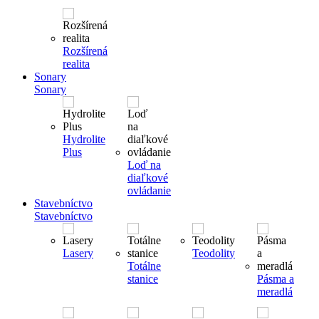
Rozšírená
realita
Sonary
Sonary
Hydrolite
Plus
Loď na
diaľkové
ovládanie
Stavebníctvo
Stavebníctvo
Lasery
Teodolity
Totálne
stanice
Pásma a
meradlá