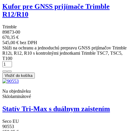
Kufor pre GNSS prijímače Trimble
R12/R10
Trimble
89873-00
670,35 €
545,00 € bez DPH
Slúži na ochranu a jednoduchú prepravu GNSS prijímačov Trimble
R12i, R12, R10 s kontrolnými jednotkami Trimble TSC7, TSC5,
T100
Vložiť do košíka
Na objednávku
Sklolaminátové
Statív Tri-Max s duálnym zaistením
Seco EU
90553